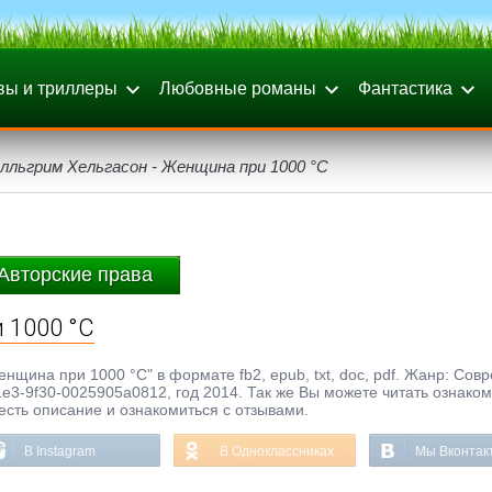
вы и триллеры
Любовные романы
Фантастика
лльгрим Хельгасон - Женщина при 1000 °С
Авторские права
 1000 °С
енщина при 1000 °С" в формате fb2, epub, txt, doc, pdf. Жанр: Со
1e3-9f30-0025905a0812, год 2014. Так же Вы можете читать ознако
честь описание и ознакомиться с отзывами.
В Instagram
В Одноклассниках
Мы Вконтак