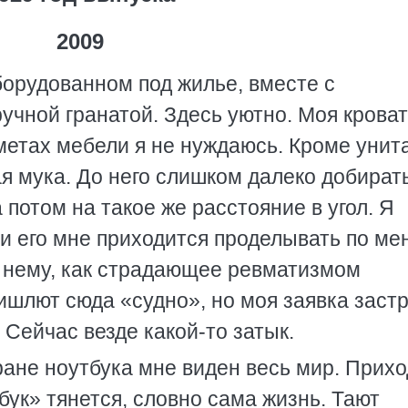
2009
оборудованном под жилье, вместе с
учной гранатой. Здесь уютно. Моя кроват
дметах мебели я не нуждаюсь. Кроме унит
ая мука. До него слишком далеко добират
а потом на такое же расстояние в угол. Я
, и его мне приходится проделывать по м
о нему, как страдающее ревматизмом
ишлют сюда «судно», но моя заявка заст
 Сейчас везде какой-то затык.
ране ноутбука мне виден весь мир. Прихо
ук» тянется, словно сама жизнь. Тают