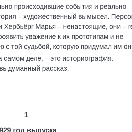
ально происходившие события и реально
тория – художественный вымысел. Персо
и Хербьёрг Марья – ненастоящие, они – г
роявить уважение к их прототипам и не
 с той судьбой, которую придумал им он
на самом деле, – это историография.
 выдуманный рассказ.
1
929 год выпуска