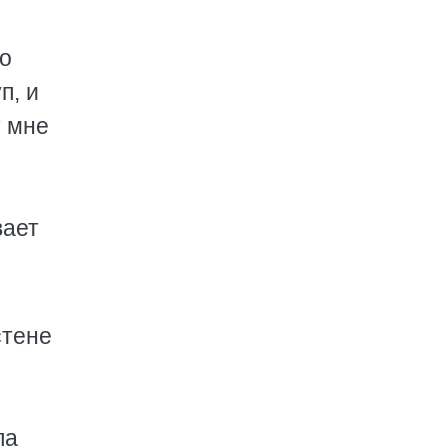
до
п, и
т мне
вает
стене
ла