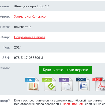
вание:
Женщина при 1000 °С
Автор:
Халльгрим Хельгасон
ьство:
неизвестно
Жанр:
Современная проза
Год:
2014
ISBN:
978-5-17-085506-3
ачать:
Купить легальную версию
автор?
Книга распространяется на условиях партнёрской программы.
Все авторские права соблюдены.
Напишите нам
, если Вы не с