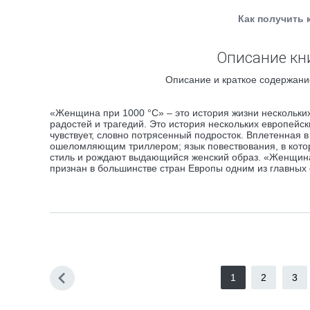
Как получить 
Описание кн
Описание и краткое содержани
«Женщина при 1000 °C» – это история жизни нескольких
радостей и трагедий. Это история нескольких европейск
чувствует, словно потрясенный подросток. Вплетенная 
ошеломляющим триллером; язык повествования, в которо
стиль и рождают выдающийся женский образ. «Женщина 
признан в большинстве стран Европы одним из главных 
1
2
3