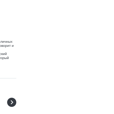
 личных
оворит и
ский
торый