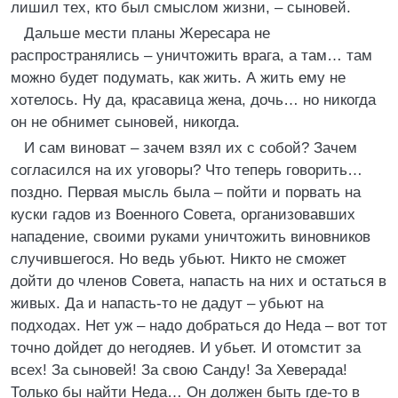
лишил тех, кто был смыслом жизни, – сыновей.
Дальше мести планы Жересара не
распространялись – уничтожить врага, а там… там
можно будет подумать, как жить. А жить ему не
хотелось. Ну да, красавица жена, дочь… но никогда
он не обнимет сыновей, никогда.
И сам виноват – зачем взял их с собой? Зачем
согласился на их уговоры? Что теперь говорить…
поздно. Первая мысль была – пойти и порвать на
куски гадов из Военного Совета, организовавших
нападение, своими руками уничтожить виновников
случившегося. Но ведь убьют. Никто не сможет
дойти до членов Совета, напасть на них и остаться в
живых. Да и напасть-то не дадут – убьют на
подходах. Нет уж – надо добраться до Неда – вот тот
точно дойдет до негодяев. И убьет. И отомстит за
всех! За сыновей! За свою Санду! За Хеверада!
Только бы найти Неда… Он должен быть где-то в