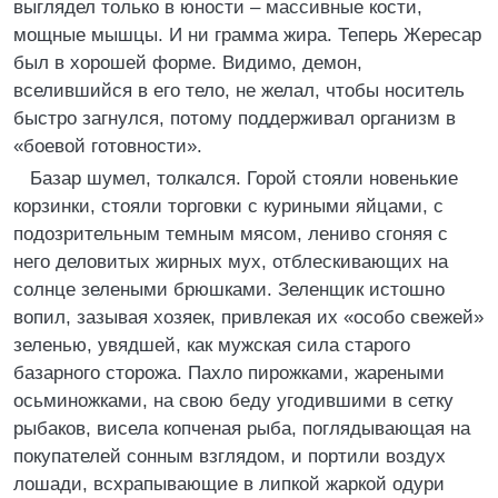
выглядел только в юности – массивные кости,
мощные мышцы. И ни грамма жира. Теперь Жересар
был в хорошей форме. Видимо, демон,
вселившийся в его тело, не желал, чтобы носитель
быстро загнулся, потому поддерживал организм в
«боевой готовности».
Базар шумел, толкался. Горой стояли новенькие
корзинки, стояли торговки с куриными яйцами, с
подозрительным темным мясом, лениво сгоняя с
него деловитых жирных мух, отблескивающих на
солнце зелеными брюшками. Зеленщик истошно
вопил, зазывая хозяек, привлекая их «особо свежей»
зеленью, увядшей, как мужская сила старого
базарного сторожа. Пахло пирожками, жареными
осьминожками, на свою беду угодившими в сетку
рыбаков, висела копченая рыба, поглядывающая на
покупателей сонным взглядом, и портили воздух
лошади, всхрапывающие в липкой жаркой одури