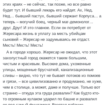
этих краях – не сейчас, так позже, но все равно
будет тут. И бывший лекарь его найдет. Ах, Нед,
Нед… бывший пастух, бывший сержант Корпуса… а
теперь – могучий боец, черный маг-демонолог…
друг. Друг! И это главное. Если он потребует от
Жересара жизнь в уплату за месть убийцам
сыновей – Жересар не задумываясь ее отдаст.
Месть! Месть! Месть!
А в городе хорошо. Жересар не ожидал, что этот
захолустный город окажется таким большим,
чистым и красивым. Высокие дома, ухоженные
улицы, мощенные брусчаткой, канализационные
сливы – видно, что тут не бывает потоков из помоев
и грязи, – все цивилизованно и продуманно, не хуже,
чем в столице, а может, даже и получше. Только вот
странно – откуда эта груда развалин? Как будто кто-
то огромным кулаком ударил по башне и развалил
ее под самый фундамент. Возятся рабочие,