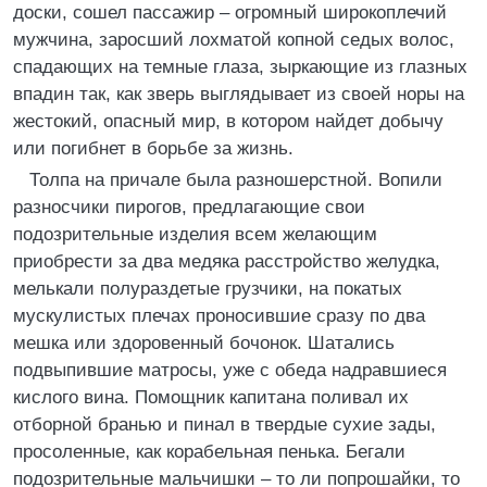
доски, сошел пассажир – огромный широкоплечий
мужчина, заросший лохматой копной седых волос,
спадающих на темные глаза, зыркающие из глазных
впадин так, как зверь выглядывает из своей норы на
жестокий, опасный мир, в котором найдет добычу
или погибнет в борьбе за жизнь.
Толпа на причале была разношерстной. Вопили
разносчики пирогов, предлагающие свои
подозрительные изделия всем желающим
приобрести за два медяка расстройство желудка,
мелькали полураздетые грузчики, на покатых
мускулистых плечах проносившие сразу по два
мешка или здоровенный бочонок. Шатались
подвыпившие матросы, уже с обеда надравшиеся
кислого вина. Помощник капитана поливал их
отборной бранью и пинал в твердые сухие зады,
просоленные, как корабельная пенька. Бегали
подозрительные мальчишки – то ли попрошайки, то