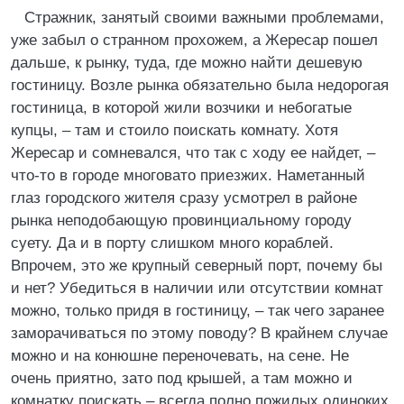
Стражник, занятый своими важными проблемами,
уже забыл о странном прохожем, а Жересар пошел
дальше, к рынку, туда, где можно найти дешевую
гостиницу. Возле рынка обязательно была недорогая
гостиница, в которой жили возчики и небогатые
купцы, – там и стоило поискать комнату. Хотя
Жересар и сомневался, что так с ходу ее найдет, –
что-то в городе многовато приезжих. Наметанный
глаз городского жителя сразу усмотрел в районе
рынка неподобающую провинциальному городу
суету. Да и в порту слишком много кораблей.
Впрочем, это же крупный северный порт, почему бы
и нет? Убедиться в наличии или отсутствии комнат
можно, только придя в гостиницу, – так чего заранее
заморачиваться по этому поводу? В крайнем случае
можно и на конюшне переночевать, на сене. Не
очень приятно, зато под крышей, а там можно и
комнатку поискать – всегда полно пожилых одиноких