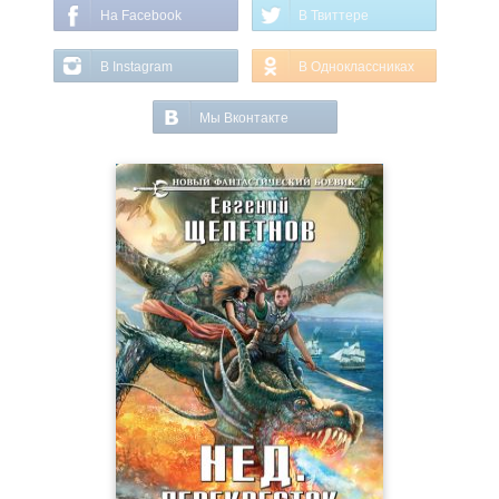
На Facebook
В Твиттере
В Instagram
В Одноклассниках
Мы Вконтакте