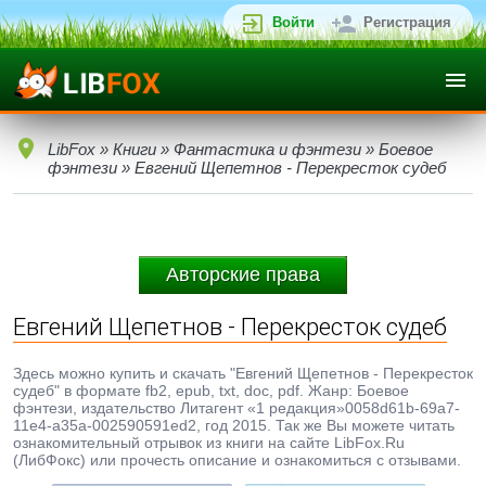
Войти
Регистрация
LibFox
»
Книги
»
Фантастика и фэнтези
»
Боевое
фэнтези
» Евгений Щепетнов - Перекресток судеб
Авторские права
Евгений Щепетнов - Перекресток судеб
Здесь можно купить и скачать "Евгений Щепетнов - Перекресток
судеб" в формате fb2, epub, txt, doc, pdf. Жанр: Боевое
фэнтези, издательство Литагент «1 редакция»0058d61b-69a7-
11e4-a35a-002590591ed2, год 2015. Так же Вы можете читать
ознакомительный отрывок из книги на сайте LibFox.Ru
(ЛибФокс) или прочесть описание и ознакомиться с отзывами.