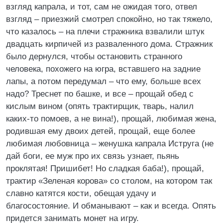
взгляд капрала, и тот, сам не ожидая того, отвел
взгляд – приезжий смотрел спокойно, но так тяжело,
что казалось – на плечи стражника взвалили штук
двадцать кирпичей из разваленного дома. Стражник
было дернулся, чтобы остановить странного
человека, похожего на югра, вставшего на задние
лапы, а потом передумал – что ему, больше всех
надо? Треснет по башке, и все – прощай обед с
кислым вином (опять трактирщик, тварь, налил
каких-то помоев, а не вина!), прощай, любимая жена,
родившая ему двоих детей, прощай, еще более
любимая любовница – женушка капрала Иструга (не
дай боги, ее муж про их связь узнает, пьянь
проклятая! Пришибет! Но сладкая баба!), прощай,
трактир «Зеленая корова» со столом, на котором так
славно катятся кости, обещая удачу и
благосостояние. И обманывают – как и всегда. Опять
придется занимать монет на игру.