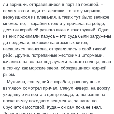
ли воришки, отправившиеся в порт за поживой, –
если у кого и водятся денежки, то это у моряков,
вернувшихся из плавания, а таких тут было великое
множество, – корабли стояли у причала, на рейде,
десятки кораблей разного вида и конструкций. Одни
из них поднимали паруса – эти суда были загружены
до предела и, похожие на огромных китов,
наевшихся планктона, отправлялись в свой тяжкий
рейс. Другие, потрепанные жестокими штормами,
качались на волнах под лучами жаркого солнца, впав
в спячку, как морские звери, обожравшиеся жирной
рыбы.
Мужчина, сошедший с корабля, равнодушным
взглядом осмотрел причал, глянул наверх, на дорогу,
уходящую из порта в центр города, и, поправив на
плече лямку походного вещмешка, зашагал по
брусчатой мостовой. Куда – он сам пока не знал.
Денег у него оставалось не так много, но при