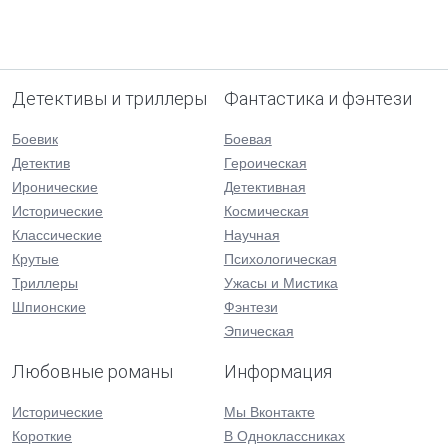
Детективы и триллеры
Фантастика и фэнтези
Боевик
Боевая
Детектив
Героическая
Иронические
Детективная
Исторические
Космическая
Классические
Научная
Крутые
Психологическая
Триллеры
Ужасы и Мистика
Шпионские
Фэнтези
Эпическая
Любовные романы
Информация
Исторические
Мы Вконтакте
Короткие
В Одноклассниках