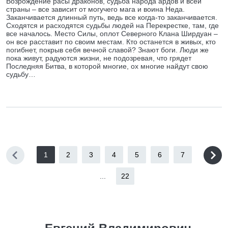
Возрождение расы драконов, судьба народа ардов и всей
страны – все зависит от могучего мага и воина Неда.
Заканчивается длинный путь, ведь все когда-то заканчивается.
Сходятся и расходятся судьбы людей на Перекрестке, там, где
все началось. Место Силы, оплот Северного Клана Ширдуан –
он все расставит по своим местам. Кто останется в живых, кто
погибнет, покрыв себя вечной славой? Знают боги. Люди же
пока живут, радуются жизни, не подозревая, что грядет
Последняя Битва, в которой многие, ох многие найдут свою
судьбу…
1
2
3
4
5
6
7
...
22