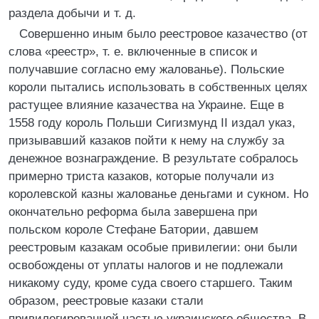
раздела добычи и т. д.
Совершенно иным было реестровое казачество (от
слова «реестр», т. е. включенные в список и
получавшие согласно ему жалованье). Польские
короли пытались использовать в собственных целях
растущее влияние казачества на Украине. Еще в
1558 году король Польши Сигизмунд II издал указ,
призывавший казаков пойти к нему на службу за
денежное вознаграждение. В результате собралось
примерно триста казаков, которые получали из
королевской казны жалованье деньгами и сукном. Но
окончательно реформа была завершена при
польском короле Стефане Батории, давшем
реестровым казакам особые привилегии: они были
освобождены от уплаты налогов и не подлежали
никакому суду, кроме суда своего старшего. Таким
образом, реестровые казаки стали
привилегированной частью украинского общества. В