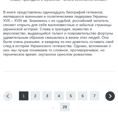
В книге представлены одиннадцать биографий гетманов,
являвшихся военными и политическими лидерами Украины
XVII – XVIII вв. Знакомясь с их судьбой, российский читатель
сможет открыть для себя малоизвестные и забытые страницы
украинской истории. Слава и трагедия, мужество и
вероломство, выдающийся талант и покровительство фортуны
удивительным образом смешались в жизни этих людей. Они
были очень разными, и каждому из них довелось оставить свой
след в истории Украинского гетманства. Однако, вспоминая о
них, мы лучше понимаем то сложное, противоречивое, но
героическое время, окутанное ореолом романтики.
1
2
3
4
5
6
7
...
29