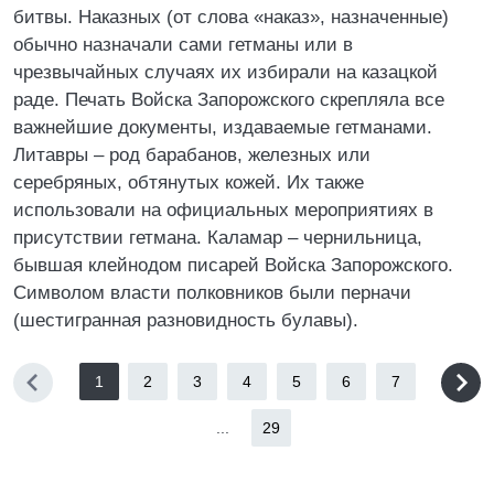
битвы. Наказных (от слова «наказ», назначенные)
обычно назначали сами гетманы или в
чрезвычайных случаях их избирали на казацкой
раде. Печать Войска Запорожского скрепляла все
важнейшие документы, издаваемые гетманами.
Литавры – род барабанов, железных или
серебряных, обтянутых кожей. Их также
использовали на официальных мероприятиях в
присутствии гетмана. Каламар – чернильница,
бывшая клейнодом писарей Войска Запорожского.
Символом власти полковников были перначи
(шестигранная разновидность булавы).
1
2
3
4
5
6
7
...
29