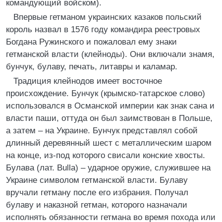
командующий войском).
Впервые гетманом украинских казаков польский
король назвал в 1576 году командира реестровых
Богдана Ружинского и пожаловал ему знаки
гетманской власти (клейноды). Они включали знамя,
бунчук, булаву, печать, литавры и каламар.
Традиция клейнодов имеет восточное
происхождение. Бунчук (крымско-татарское слово)
использовался в Османской империи как знак сана и
власти паши, оттуда он был заимствован в Польше,
а затем – на Украине. Бунчук представлял собой
длинный деревянный шест с металлическим шаром
на конце, из-под которого свисали конские хвосты.
Булава (лат. Bulla) – ударное оружие, служившее на
Украине символом гетманской власти. Булаву
вручали гетману после его избрания. Получал
булаву и наказной гетман, которого назначали
исполнять обязанности гетмана во время похода или