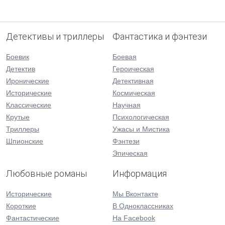
Детективы и триллеры
Фантастика и фэнтези
Боевик
Боевая
Детектив
Героическая
Иронические
Детективная
Исторические
Космическая
Классические
Научная
Крутые
Психологическая
Триллеры
Ужасы и Мистика
Шпионские
Фэнтези
Эпическая
Любовные романы
Информация
Исторические
Мы Вконтакте
Короткие
В Одноклассниках
Фантастические
На Facebook