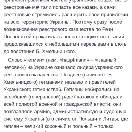
реестровые мечтали попасть все казаки, а сами
реестровые стремились расширить свои привилегии
на всю территорию Украины. Поэтому сразу после
возникновения реестрового казачества по Речи
Посполитой прокатилась волна казацких восстаний,
продолжавшихся с небольшими перерывами вплоть
до восстания Б. Хмельницкого.
Слово «гетман» (нем. «hauptmann» – «главный
человек») на Украине означало лидера украинского
реестрового казачества. Позднее (начиная с Б.
Хмельницкого) гетманами называли правителей
Украинского гетманства6. Гетманы избирались на
всеобщей (генеральной) раде7 казаков и обладали
всей полнотой военной и гражданской власти: они
возглавляли армию, административную и судебную
систему Украины (в отличие от Польши и Литвы, где
гетман – великий коронный и польный – только