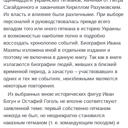
одиннадцати украинских гетманов, начиная от Петра
Сагайдачного и заканчивая Кириллом Разумовским.
Их власть и влияние были различными. При выборе
персоналий я руководствовалась прежде всего
вкладом того или иного гетмана в историю Украины
и возможностью наиболее полно и подробно
воссоздать хронологию событий. Биография Ивана
Мазепы изложена мной в отдельном издании и
поэтому не включена в данную книгу. Так как в книге
излагаются биографии людей, живших в близкий
временной период, а зачастую – участвовавших в
одних и тех же событиях, неизбежными являются
некоторые повторения.
Из выбранных мною исторических фигур Иван
Богун и Остафий Гоголь не вполне соответствуют
заявленной теме: первый собственно гетманом
никогда не был, но неоднократно становился
наказным гетманом (т. е. командующим походом) и