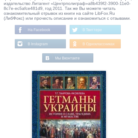
издательство Литагент «Центрполиграф»a8b439f2-3900-11e0-
8c7e-ec5afce481d9, год 2011. Так же Вы можете читать
ознакомительный отрывок из книги на сайте LibFox.Ru
(ЛибФокс) или прочесть описание и ознакомиться с отзывами.
На Facebook
В Твиттере
В Instagram
В Одноклассниках
Мы Вконтакте