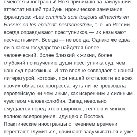
смеются иностранцы! Но я принимаю за наилучший
аттестат нашей трибуны ироническое замечание
французов: «
Les criminels sont toujours affranchis en
Russie; on les apellent: nestschastnii
», т. е. «в России
всегда оправдывают преступников,— их называют
несчастными». Всегда — не всегда. Однако же едва
ли в каком государстве найдется более
человеческий, более близкий к жизни, более
глубокий по изучению души преступника суд, чем
наш суд присяжных. И это вполне совпадает с нашей
литературой, которая, при нашей отсталости во всех
прочих областях прогресса, чуть ли не превзошла
европейскую ни чем иным, как искренним и сильным
чувством человеколюбия. Запад невольно
смущается перед этою широкою, теплою и мягкою
волною всепрощения, идущею с Востока.
Практические иностранцы с течением времени
перестают глумиться, начинают задумываться и уже