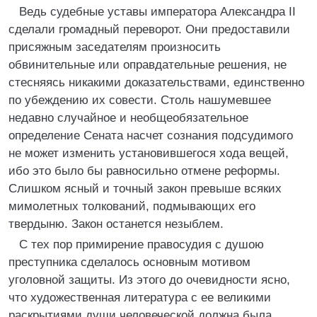
Ведь судебные уставы императора Александра II
сделали громадный переворот. Они предоставили
присяжным заседателям произносить
обвинительные или оправдательные решения, не
стесняясь никакими доказательствами, единственно
по убеждению их совести. Столь нашумевшее
недавно случайное и необщеобязательное
определение Сената насчет сознания подсудимого
не может изменить установившегося хода вещей,
ибо это было бы равносильно отмене реформы.
Слишком ясный и точный закон превыше всяких
мимолетных толкований, подмывающих его
твердыню. Закон останется незыблем.
С тех пор примирение правосудия с душою
преступника сделалось основным мотивом
уголовной защиты. Из этого до очевидности ясно,
что художественная литература с ее великими
раскрытиями души человеческой должна была