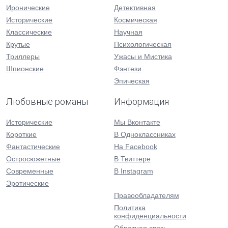
Иронические
Детективная
Исторические
Космическая
Классические
Научная
Крутые
Психологическая
Триллеры
Ужасы и Мистика
Шпионские
Фэнтези
Эпическая
Любовные романы
Информация
Исторические
Мы Вконтакте
Короткие
В Одноклассниках
Фантастические
На Facebook
Остросюжетные
В Твиттере
Современные
В Instagram
Эротические
Правообладателям
Политика
конфиденциальности