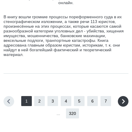
онлайн.
В книгу вошли громкие процессы пореформенного суда в их
стенографическом изложении, а также речи 113 юристов,
произнесённые на этих процессах, которые касаются самой
разнообразной категории уголовных дел - убийства, хищения
имущества, мошенничества, банковские махинации,
вексельные подлоги, транпортные катастрофы. Книга
адресована главным образом юристам, историкам, т. к. они
найдут в ней богатейший фактический и теоретический
материал.
1
2
3
4
5
6
7
...
320