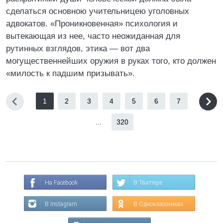
сделаться основною учительницею уголовных
адвокатов. «Проникновенная» психология и
вытекающая из нее, часто неожиданная для
рутинных взглядов, этика — вот два
могущественнейших оружия в руках того, кто должен
«милость к падшим призывать».
1
2
3
4
5
6
7
...
320
На Facebook
В Твиттере
В Instagram
В Одноклассниках