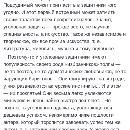
Подсудимый может пригласить в защитники кого
угодно. И этот первый встречный может затмить
своим талантом всех профессионалов. Значит,
уголовная защита — прежде всего, не научная
специальность, а искусство, такое же независимое и
творческое, как все прочие искусства, т. е.
литература, живопись, музыка и тому подобное.
Поэтому-то и уголовные защитники имеют
популярность своего рода «избранников» толпы —
не то поэтов, не то драматических любовников, не то
чарующих баритонов... Они фигурируют на эстраде;
у них развиваются актерские инстинкты... И в этом
— их проклятье! Они весьма легко увлекаются
мишурою и необычайно быстро пошлеют... Но
пошлость уголовного адвоката, увлекающегося
дешевым успехом, неизмеримо ниже пошлости
актера, который торопится завоевать успех тем же
путем, т. е. угождением своему залу. У актера есть,