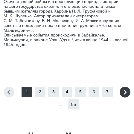
Отечественной войны и в последующие периоды истории
нашего государства охраняли его безопасность, а также
бывшим жителям города Харбина Н. Л. Труфановой и
М. К. Щуренко. Автор признателен литераторам
С. М. Табачникову, В. Н. Мясникову, И. А. Максимову за их
советы и пожелания после прочтения рукописи «На сопках
Маньчжурии»».
Описываемые события происходили в Забайкалье,
Маньчжурии, в районе Улан-Удэ и Читы в конце 1944 — весной
1945 годов.
1
2
3
4
5
6
7
...
85