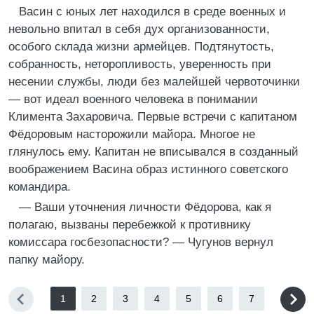
Васин с юных лет находился в среде военных и
невольно впитал в себя дух организованности,
особого склада жизни армейцев. Подтянутость,
собранность, неторопливость, уверенность при
несении службы, люди без малейшей червоточинки
— вот идеал военного человека в понимании
Климента Захаровича. Первые встречи с капитаном
Фёдоровым насторожили майора. Многое не
глянулось ему. Капитан не вписывался в созданный
воображением Васина образ истинного советского
командира.
— Ваши уточнения личности Фёдорова, как я
полагаю, вызваны перебежкой к противнику
комиссара госбезопасности? — Чугунов вернул
папку майору.
1
2
3
4
5
6
7