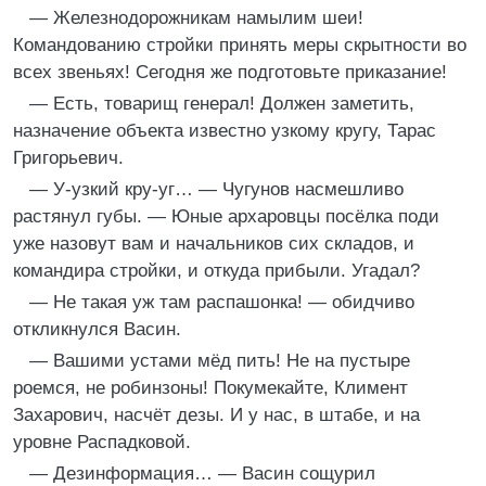
— Железнодорожникам намылим шеи!
Командованию стройки принять меры скрытности во
всех звеньях! Сегодня же подготовьте приказание!
— Есть, товарищ генерал! Должен заметить,
назначение объекта известно узкому кругу, Тарас
Григорьевич.
— У-узкий кру-уг… — Чугунов насмешливо
растянул губы. — Юные архаровцы посёлка поди
уже назовут вам и начальников сих складов, и
командира стройки, и откуда прибыли. Угадал?
— Не такая уж там распашонка! — обидчиво
откликнулся Васин.
— Вашими устами мёд пить! Не на пустыре
роемся, не робинзоны! Покумекайте, Климент
Захарович, насчёт дезы. И у нас, в штабе, и на
уровне Распадковой.
— Дезинформация… — Васин сощурил