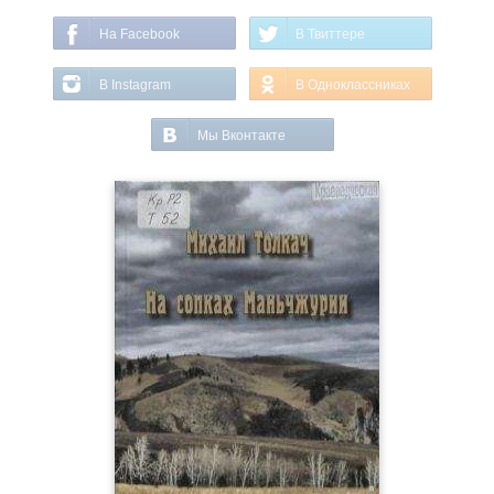
На Facebook
В Твиттере
В Instagram
В Одноклассниках
Мы Вконтакте