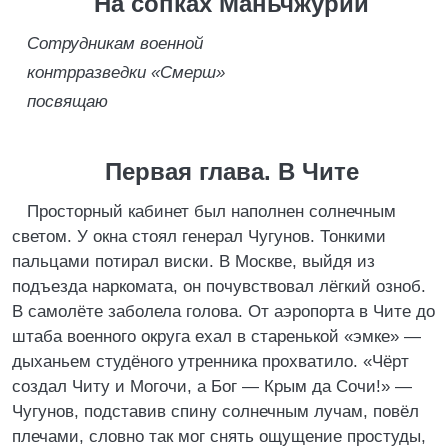
На сопках Маньчжурии
Сотрудникам военной
контрразведки «Смерш»
посвящаю
Первая глава. В Чите
Просторный кабинет был наполнен солнечным
светом. У окна стоял генерал Чугунов. Тонкими
пальцами потирал виски. В Москве, выйдя из
подъезда наркомата, он почувствовал лёгкий озноб.
В самолёте заболела голова. От аэропорта в Чите до
штаба военного округа ехал в старенькой «эмке» —
дыханьем студёного утренника прохватило. «Чёрт
создал Читу и Могочи, а Бог — Крым да Сочи!» —
Чугунов, подставив спину солнечным лучам, повёл
плечами, словно так мог снять ощущение простуды,