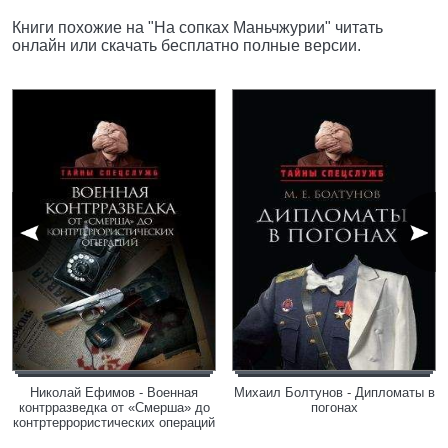
Книги похожие на "На сопках Маньчжурии" читать
онлайн или скачать бесплатно полные версии.
Николай Ефимов - Военная
Михаил Болтунов - Дипломаты в
контрразведка от «Смерша» до
погонах
контртеррористических операций