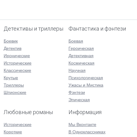
Детективы и триллеры
Фантастика и фэнтези
Боевик
Боевая
Детектив
Героическая
Иронические
Детективная
Исторические
Космическая
Классические
Научная
Крутые
Психологическая
Триллеры
Ужасы и Мистика
Шпионские
Фэнтези
Эпическая
Любовные романы
Информация
Исторические
Мы Вконтакте
Короткие
В Одноклассниках