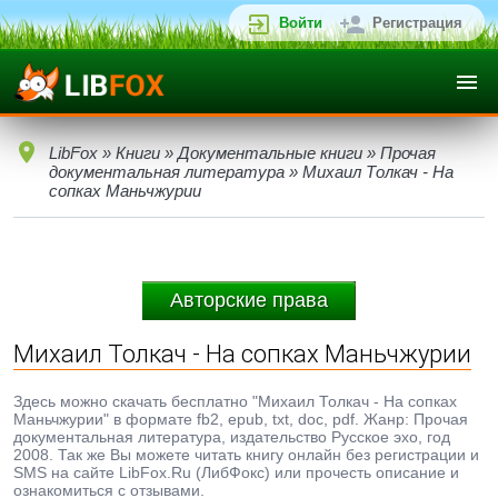
Войти
Регистрация
LibFox
»
Книги
»
Документальные книги
»
Прочая
документальная литература
» Михаил Толкач - На
сопках Маньчжурии
Авторские права
Михаил Толкач - На сопках Маньчжурии
Здесь можно скачать бесплатно "Михаил Толкач - На сопках
Маньчжурии" в формате fb2, epub, txt, doc, pdf. Жанр: Прочая
документальная литература, издательство Русское эхо, год
2008. Так же Вы можете читать книгу онлайн без регистрации и
SMS на сайте LibFox.Ru (ЛибФокс) или прочесть описание и
ознакомиться с отзывами.