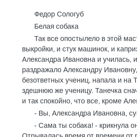
Федор Сологуб
Белая собака
Так все опостылело в этой мас
выкройки, и стук машинок, и каприз
Александра Ивановна и училась, и
раздражало Александру Ивановну,
безответных учениц, напала и на
здешнюю же ученицу. Танечка сна
и так спокойно, что все, кроме А
- Вы, Александра Ивановна, с
- Сама ты собака! - крикнула о
Отрывалась время от времени от р