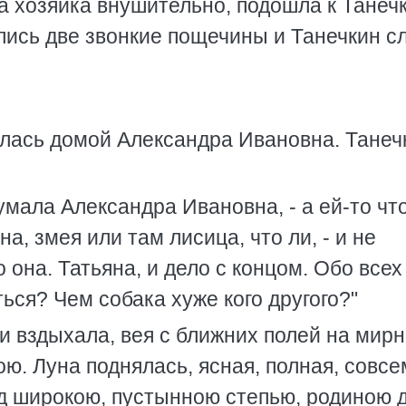
ла хозяйка внушительно, подошла к Танечк
ись две звонкие пощечины и Танечкин с
улась домой Александра Ивановна. Танеч
 думала Александра Ивановна, - а ей-то чт
а, змея или там лисица, что ли, - и не
она. Татьяна, и дело с концом. Обо всех
ться? Чем собака хуже кого другого?"
 и вздыхала, вея с ближних полей на мир
ю. Луна поднялась, ясная, полная, совсе
 над широкою, пустынною степью, родиною 