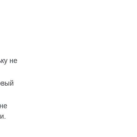
ку не
овый
 не
и.