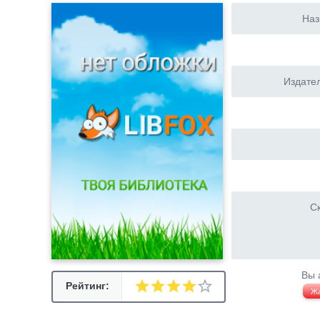
Наз
Издател
Ск
Вы 
Рейтинг:
Ж