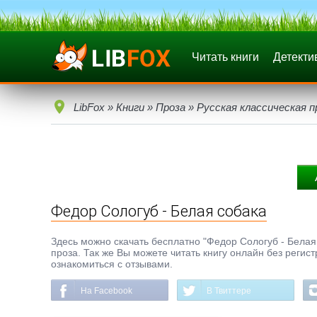
Читать книги
Детекти
LibFox
»
Книги
»
Проза
»
Русская классическая п
Федор Сологуб - Белая собака
Здесь можно скачать бесплатно "Федор Сологуб - Белая с
проза. Так же Вы можете читать книгу онлайн без регис
ознакомиться с отзывами.
На Facebook
В Твиттере