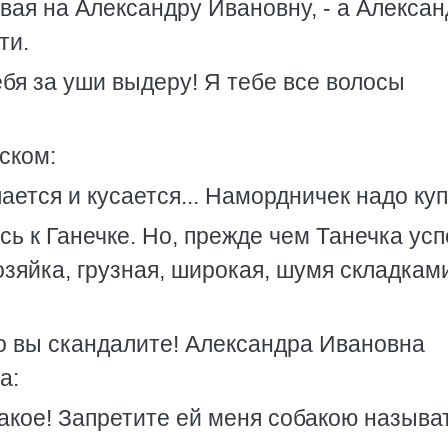
вая на Александру Ивановну, - а Алекса
ти.
тебя за уши выдеру! Я тебе все волосы
ском:
лается и кусается... Намордничек надо куп
ь к Ганечке. Но, прежде чем Танечка усп
озяйка, грузная, широкая, шумя складкам
то вы скандалите! Александра Ивановна
а:
такое! Запретите ей меня собакою называ