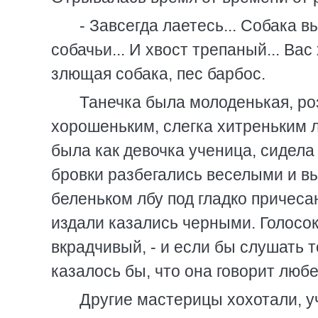
- Завсегда лаетесь... Собака вы
собачьи... И хвост трепаный... Вас
злющая собака, пес барбос.
Танечка была молоденькая, ро
хорошеньким, слегка хитреньким 
была как девочка ученица, сидела 
бровки разбегались веселыми и в
беленьком лбу под гладко причес
издали казались черными. Голосок
вкрадчивый, - и если бы слушать т
казалось бы, что она говорит люб
Другие мастерицы хохотали, 