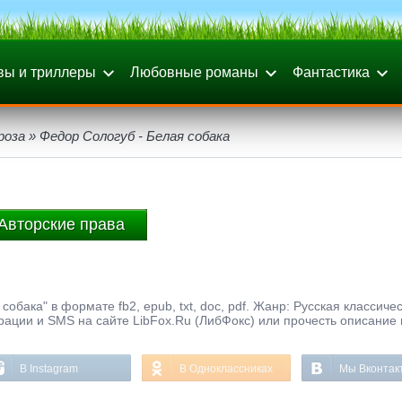
вы и триллеры
Любовные романы
Фантастика
роза
» Федор Сологуб - Белая собака
Авторские права
обака" в формате fb2, epub, txt, doc, pdf. Жанр: Русская классиче
трации и SMS на сайте LibFox.Ru (ЛибФокс) или прочесть описание 
В Instagram
В Одноклассниках
Мы Вконтак