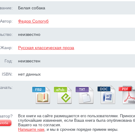
вание:
Белая собака
Автор:
Федор Сологуб
ьство:
неизвестно
Жанр:
Русская классическая проза
Год:
неизвестен
ISBN:
нет данных
ачать:
автор?
Все книги на сайте размещаются его пользователями. Принос
глубочайшие извинения, если Ваша книга была опубликована б
алоба
Вашего на то согласия.
Напишите нам
, и мы в срочном порядке примем меры.