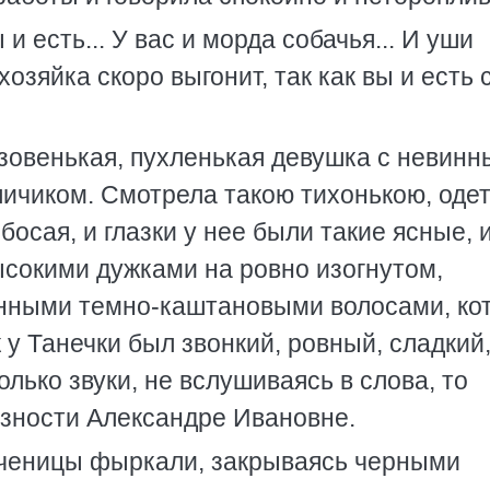
 и есть... У вас и морда собачья... И уши
 хозяйка скоро выгонит, так как вы и есть
зовенькая, пухленькая девушка с невинн
личиком. Смотрела такою тихонькою, оде
босая, и глазки у нее были такие ясные, 
ысокими дужками на ровно изогнутом,
анными темно-каштановыми волосами, ко
 у Танечки был звонкий, ровный, сладкий
олько звуки, не вслушиваясь в слова, то
езности Александре Ивановне.
ученицы фыркали, закрываясь черными