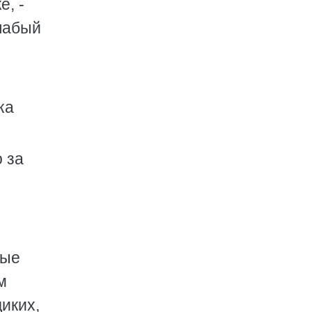
е, -
лабый
ка
о за
ные
м
диких,