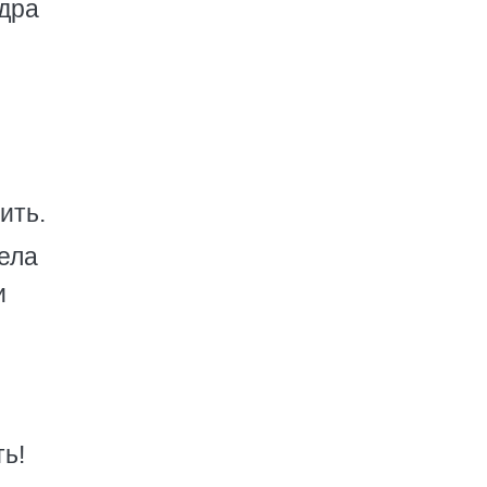
ндра
ить.
ела
и
ть!