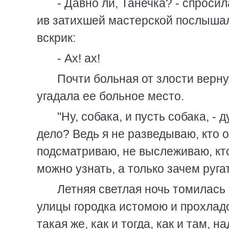
- Давно ли, Танечка? - спроси
ив затихшей мастерской послышал
вскрик:
- Ах! ах!
Почти больная от злости верн
угадала ее больное место.
"Ну, собака, и пусть собака, -
дело? Ведь я не разведываю, кто он
подсматриваю, не выслеживаю, кто 
можно узнать, а только зачем руга
Летняя светлая ночь томилась
улицы городка истомою и прохладо
такая же, как и тогда, как и там,