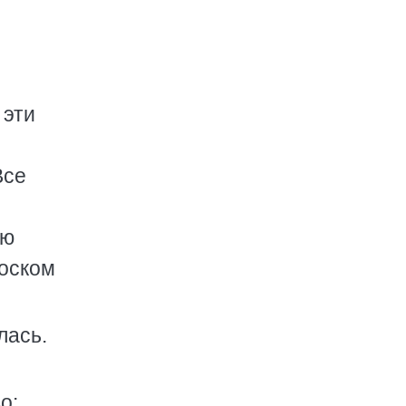
 эти
Все
юю
лоском
лась.
о: