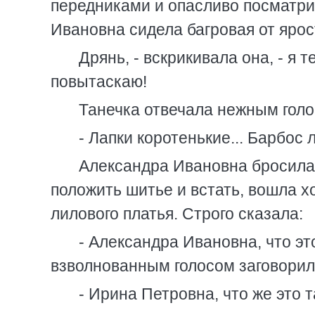
передниками и опасливо посматри
Ивановна сидела багровая от ярос
Дрянь, - вскрикивала она, - я 
повытаскаю!
Танечка отвечала нежным голо
- Лапки коротенькие... Барбос 
Александра Ивановна бросилас
положить шитье и встать, вошла х
лилового платья. Строго сказала:
- Александра Ивановна, что э
взволнованным голосом заговорил
- Ирина Петровна, что же это 