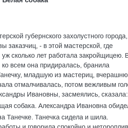
терской губернского захолустного города,
ы заказчиц, - в этой мастерской, где
 уж сколько лет работала закройщицею. 
 ко всем она придиралась, бранила
 Танечку, младшую из мастериц, вчерашн
чала отмалчивалась, потом вежливым го
лександры Ивановны, засмеялись, сказала:
ущая собака. Александра Ивановна обиде
на Танечке. Танечка сидела и шила.
аботы и говорила спокойно и нетороплив