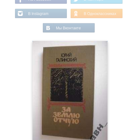
В Instagram
В Одноклассниках
Мы Вконтакте