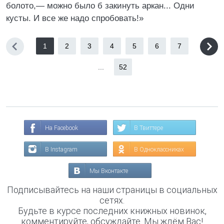
болото,— можно было б закинуть аркан... Одни
кусты. И все же надо спробовать!»
1
2
3
4
5
6
7
...
52
На Facebook
В Твиттере
В Instagram
В Одноклассниках
Мы Вконтакте
Подписывайтесь на наши страницы в социальных
сетях.
Будьте в курсе последних книжных новинок,
комментируйте, обсуждайте. Мы ждём Вас!