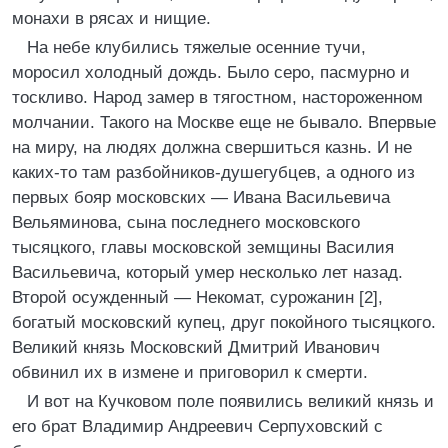
монахи в рясах и нищие.
На небе клубились тяжелые осенние тучи,
моросил холодный дождь. Было серо, пасмурно и
тоскливо. Народ замер в тягостном, настороженном
молчании. Такого на Москве еще не бывало. Впервые
на миру, на людях должна свершиться казнь. И не
каких-то там разбойников-душегубцев, а одного из
первых бояр московских — Ивана Васильевича
Вельяминова, сына последнего московского
тысяцкого, главы московской земщины Василия
Васильевича, который умер несколько лет назад.
Второй осужденный — Некомат, сурожанин [2],
богатый московский купец, друг покойного тысяцкого.
Великий князь Московский Дмитрий Иванович
обвинил их в измене и приговорил к смерти.
И вот на Кучковом поле появились великий князь и
его брат Владимир Андреевич Серпуховский с