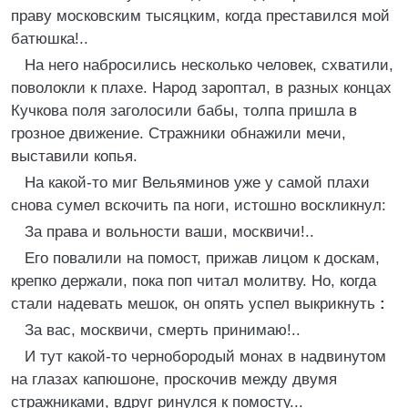
праву московским тысяцким, когда преставился мой
батюшка!..
На него набросились несколько человек, схватили,
поволокли к плахе. Народ зароптал, в разных концах
Кучкова поля заголосили бабы, толпа пришла в
грозное движение. Стражники обнажили мечи,
выставили копья.
На какой-то миг Вельяминов уже у самой плахи
снова сумел вскочить па ноги, истошно воскликнул:
За права и вольности ваши, москвичи!..
Его повалили на помост, прижав лицом к доскам,
крепко держали, пока поп читал молитву. Но, когда
стали надевать мешок, он опять успел выкрикнуть
:
За вас, москвичи, смерть принимаю!..
И тут какой-то чернобородый монах в надвинутом
на глазах капюшоне, проскочив между двумя
стражниками, вдруг ринулся к помосту...