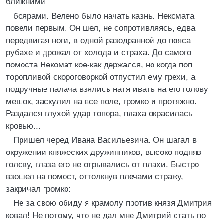
ближними
боярами. Велено было начать казнь. Некомата
повели первым. Он шел, не сопротивляясь, едва
передвигая ноги, в одной разодранной до пояса
рубахе и дрожал от холода и страха. До самого
помоста Некомат кое-как держался, но когда поп
торопливой скороговоркой отпустил ему грехи, а
подручные палача взялись натягивать на его голову
мешок, заскулил на все поле, громко и протяжно.
Раздался глухой удар топора, плаха окрасилась
кровью...
Пришел черед Ивана Васильевича. Он шагал в
окружении княжеских дружинников, высоко подняв
голову, глаза его не отрывались от плахи. Быстро
взошел на помост, оттолкнув плечами стражу,
закричал громко:
Не за свою обиду я крамолу против князя Дмитрия
ковал! Не потому, что не дал мне Дмитрий стать по