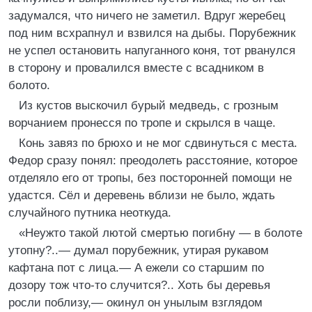
задумался, что ничего не заметил. Вдруг жеребец
под ним всхрапнул и взвился на дыбы. Порубежник
не успел остановить напуганного коня, тот рванулся
в сторону и провалился вместе с всадником в
болото.
Из кустов выскочил бурый медведь, с грозным
ворчанием пронесся по тропе и скрылся в чаще.
Конь завяз по брюхо и не мог сдвинуться с места.
Федор сразу понял: преодолеть расстояние, которое
отделяло его от тропы, без посторонней помощи не
удастся. Сёл и деревень вблизи не было, ждать
случайного путника неоткуда.
«Неужто такой лютой смертью погибну — в болоте
утопну?..— думал порубежник, утирая рукавом
кафтана пот с лица.— А ежели со старшим по
дозору тож что-то случится?.. Хоть бы деревья
росли поблизу,— окинул он унылым взглядом