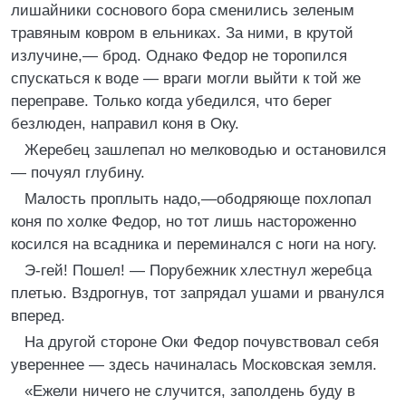
лишайники соснового бора сменились зеленым
травяным ковром в ельниках. За ними, в крутой
излучине,— брод. Однако Федор не торопился
спускаться к воде — враги могли выйти к той же
переправе. Только когда убедился, что берег
безлюден, направил коня в Оку.
Жеребец зашлепал но мелководью и остановился
— почуял глубину.
Малость проплыть надо,—ободряюще похлопал
коня по холке Федор, но тот лишь настороженно
косился на всадника и переминался с ноги на ногу.
Э-гей! Пошел! — Порубежник хлестнул жеребца
плетью. Вздрогнув, тот запрядал ушами и рванулся
вперед.
На другой стороне Оки Федор почувствовал себя
увереннее — здесь начиналась Московская земля.
«Ежели ничего не случится, заполдень буду в