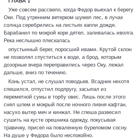
ГЛАВА 1
Уже совсем рассвело, когда Федор выехал к берегу
Оки. Под утренним ветерком шумел лес, в лучах
солнца серебрились на листьях капли дождя.
Барабанил по мокрой коре дятел, заливалась иволга.
Река неслышно плескалась
опустынный берег, поросший ивами. Крутой склон
не позволял спуститься к воде, а брод, которым
дозорные вчера переправились через Оку, лежал
дальше, вниз по течению.
Конь устал, не слушал поводьев. Всадник нехотя
спешился, отпустил подпругу, засыпал из
переметной сумы в торбу овес. Лишь после этого
снял шлем и мокрый после ночного ливня кафтан,
насухо вытер меч и кинжал. Не спеша развесил
сушить на кусте орешника одежду, покусывая
травинку, присел на поваленную буреломом сосну.
На душе у Федора было неспокойно.