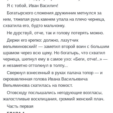
Я с тобой, Иван Василич!
Богатырского сложения дружинник метнулся за
ним, тяжелая рука камнем упала на плечо чернеца,
схватила его, будто мальчонку.
Не дурствуй, отче, так и голову потерять можно.
Держи его крепко: должно, лазутчик
вельяминовский! — заметил второй воин с большим
шрамом через всю щеку. Но богатырь, что схватил
чернеца, шепнул ему в самое ухо: «Беги, отче!..» —
и незаметно оттолкнул в толпу...
Сверкнул взнесенный в руках палача топор — и
окровавленная голова Ивана Васильевича
Вельяминова скатилась на помост.
Отовсюду послышались негодующие возгласы,
жалостливые восклицания, громкий женский плач.
Часть первая