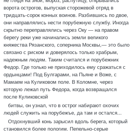
не глядя на зной, мороз, распутицу, открывались
ворота острогов, выпуская сторожевой отряд в
тридцать-сорок конных воинов. Разбившись по двое,
они направлялись нести порубежную службу. Иногда
скрытно переправлялись через Оку — на правом
берегу реки уже начинались земли великого
княжества Рязанского, соперника Москвы,— это было
связано с риском и доверялось только храбрым,
надежным людям. Таким считался и порубежник
Федор. Где только не приходилось ему сражаться с
ордынцами! Под Булгарами, на Пьяне и Воже, с
Мамаем на Куликовом поле. В Коломне, через
которую лежал путь Федора, когда возвращался
после Куликовской
битвы, он узнал, что в острог набирают охочих
людей служить на порубежъе, да там и остался...
Отдохнувший конь зарысил вдоль берега, который
становился более пологим. Пепельно-серые