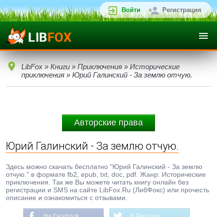
Войти
Регистрация
LibFox
»
Книги
»
Приключения
»
Исторические
приключения
» Юрий Галинский - За землю отчую.
Авторские права
Юрий Галинский - За землю отчую.
Здесь можно скачать бесплатно "Юрий Галинский - За землю
отчую." в формате fb2, epub, txt, doc, pdf. Жанр: Исторические
приключения. Так же Вы можете читать книгу онлайн без
регистрации и SMS на сайте LibFox.Ru (ЛибФокс) или прочесть
описание и ознакомиться с отзывами.
На Facebook
В Твиттере