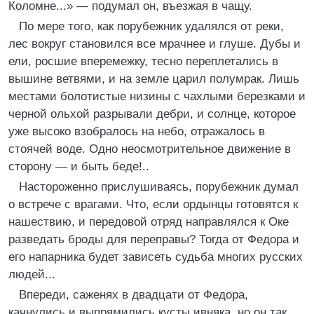
Коломне...» — подумал он, въезжая в чащу.
По мере того, как порубежник удалялся от реки,
лес вокруг становился все мрачнее и глуше. Дубы и
ели, росшие вперемежку, тесно переплетались в
вышине ветвями, и на земле царил полумрак. Лишь
местами болотистые низины с чахлыми березками и
черной ольхой разрывали дебри, и солнце, которое
уже высоко взобралось на небо, отражалось в
стоячей воде. Одно неосмотрительное движение в
сторону — и быть беде!..
Настороженно прислушиваясь, порубежник думал
о встрече с врагами. Что, если ордынцы готовятся к
нашествию, и передовой отряд направлялся к Оке
разведать броды для переправы? Тогда от Федора и
его напарника будет зависеть судьба многих русских
людей...
Впереди, саженях в двадцати от Федора,
качнулись и выпрямились кусты ивняка, но он так