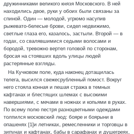
дружинниками великого князя Московского. В ней
находились двое, руки у обоих были связаны за
спиной. Один — молодой, угрюмо насупив
рыжевато-белесые брови, сидел недвижимо,
светлые глаза его, казалось, застыли. Второй — в
годах, со свалявшимися седыми волосами и
бородой, тревожно вертел головой по сторонам,
бросая на стоявших вдоль улицы людей
растерянные взгляды.
На Кучковом поле, куда наконец дотащилась
телега, высился свежесрубленный помост. Вокруг
него стояла конная и пешая стража в темных
кафтанах и блестящих шлемах с высокими
навершиями, с мечами в ножнах и копьями в руках.
По всему полю пестря разноцветными одеждами
толпился московский люд: бояре и боярыни в
опашенях [1]и летниках, ремесленники и торговцы в
зипунах и кафтанах, бабы в сарафанах и душегреях,