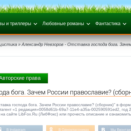
вы и триллеры
Любовные романы
Фантастика
цистика
» Александр Невзоров - Отставка господа бога. Заче
Авторские права
ода бога. Зачем России православие? (сбор
ставка господа бога. Зачем России православие? (сборник)" в форм
 Литагент «1 редакция»0058d61b-69a7-11e4-a35a-002590591ed2, год 2
на сайте LibFox.Ru (ЛибФокс) или прочесть описание и ознакомить
В Instagram
В Одноклассниках
Мы Вконтак