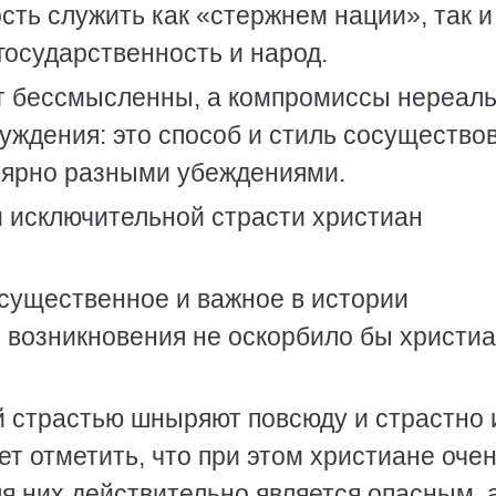
ть служить как «стержнем нации», так и
осударственность и народ.
т бессмысленны, а компромиссы нереал
уждения: это способ и стиль сосущество
олярно разными убеждениями.
м исключительной страсти христиан
 существенное и важное в истории
о возникновения не оскорбило бы христиа
й страстью шныряют повсюду и страстно 
ет отметить, что при этом христиане оче
ля них действительно является опасным, 