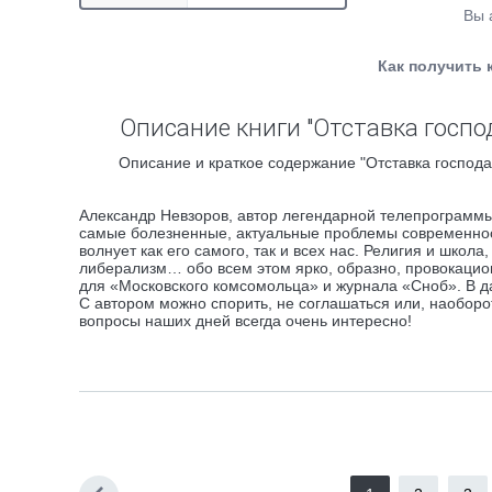
Вы 
Как получить 
Описание книги "Отставка господ
Описание и краткое содержание "Отставка господа
Александр Невзоров, автор легендарной телепрограммы
самые болезненные, актуальные проблемы современности
волнует как его самого, так и всех нас. Религия и школ
либерализм… обо всем этом ярко, образно, провокацион
для «Московского комсомольца» и журнала «Сноб». В д
С автором можно спорить, не соглашаться или, наоборот
вопросы наших дней всегда очень интересно!