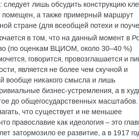
 следует лишь обсудить конструкцию клет
ть помещен, а также примерный маршрут
ой стране (для всеобщей потехи и поуче
ючается в том, что на данный момент в Р
во (по оценкам ВЦИОМ, около 30–40 %)
мочется, говорится, провозглашается и п
сти, является не более чем скучной и
й вообще никакого смысла и лишь
ривиальные бизнес-устремления, а в ху
утое до общегосударственных масштабов.
агать, что существует и не меньшее
что православие как идеология – это гла
лет затормозило ее развитие, а в 1917 го