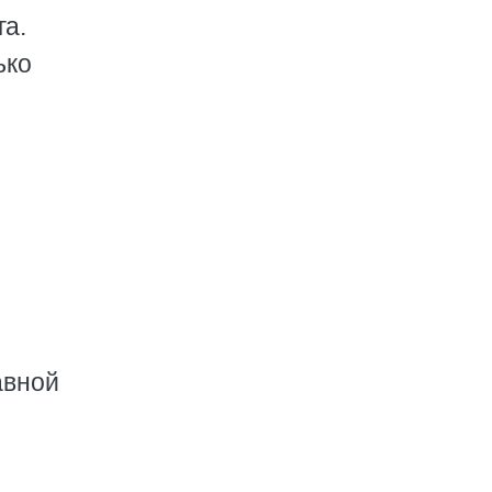
га.
ько
авной