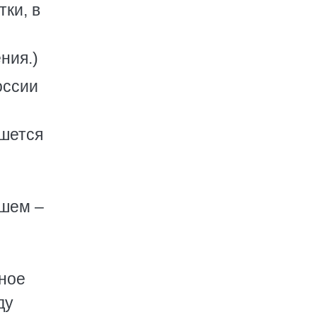
ки, в
ния.)
оссии
ишется
дшем –
вное
ду