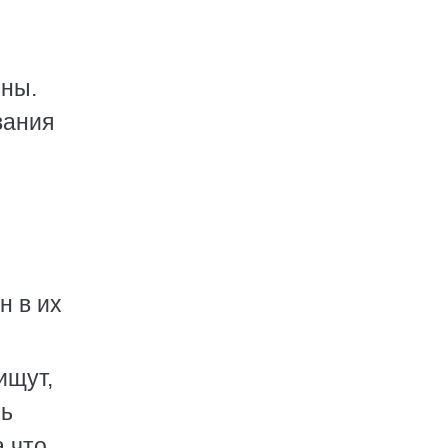
ьны.
вания
н в их
ищут,
нь
а что