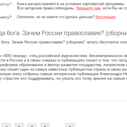
автор?
Книга распространяется на условиях партнёрской программы.
Все авторские права соблюдены.
Напишите нам
, если Вы не с
книгу?
Оплатили, но не знаете что делать дальше?
Инструкция
.
а бога. Зачем России православие? (сборни
 бога. Зачем России православие? (сборник)" читать бесплатно онл
 «600 секунд», отец российской журналистики, бескомпромиссно в
 в России и в своих очерках и публикациях пишет о том, что сего
а, реформа образования и вектор развития государства, патриотизм 
но пишет один из самых известных публицистов страны в своих ко
анную книгу собраны самые интересные публикации Александра Н
, страстно его поддерживать, но узнать его точку зрения на самые