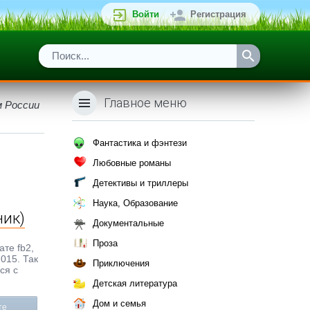
Войти
Регистрация
Главное меню
м России
Фантастика и фэнтези
Любовные романы
Детективы и триллеры
Наука, Образование
ник)
Документальные
Проза
ате fb2,
015. Так
Приключения
ся с
Детская литература
Дом и семья
те