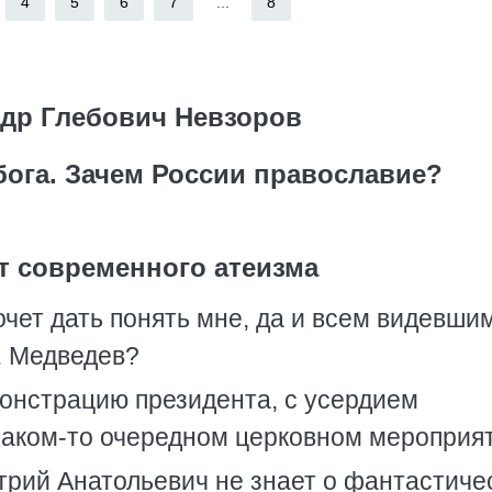
4
5
6
7
...
8
др Глебович Невзоров
бога. Зачем России православие?
 современного атеизма
очет дать понять мне, да и всем видевшим
. Медведев?
онстрацию президента, с усердием
каком-то очередном церковном мероприят
трий Анатольевич не знает о фантастиче