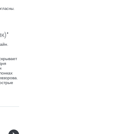
огласны.
к)"
айн.
скрывает
дня
и
лонках
евзорова.
 острые