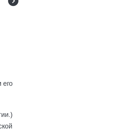
 его
ии.)
ской