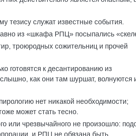
у тезису служат известные события.
едавно из «шкафа РПЦ» посыпались «скел
ртир, троюродных сожительниц и прочей
ко готовятся к десантированию из
слышно, как они там шуршат, волнуются 
спирологию нет никакой необходимости;
тоже может стать тесно.
го или чрезвычайного не произошло: по
рпорации, и РПЦ не обязана быть