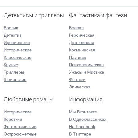
Детективы и триллеры
Фантастика и фэнтези
Боевик
Боевая
Детектив
Героическая
Иронические
Детективная
Исторические
Космическая
Классические
Научная
Крутые
Психологическая
Триллеры
Ужасы и Мистика
Шпионские
Фэнтези
Эпическая
Любовные романы
Информация
Исторические
Мы Вконтакте
Короткие
В Одноклассниках
Фантастические
На Facebook
Остросюжетные
В Твиттере