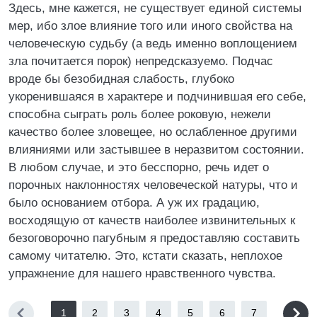
Здесь, мне кажется, не существует единой системы
мер, ибо злое влияние того или иного свойства на
человеческую судьбу (а ведь именно воплощением
зла почитается порок) непредсказуемо. Подчас
вроде бы безобидная слабость, глубоко
укоренившаяся в характере и подчинившая его себе,
способна сыграть роль более роковую, нежели
качество более зловещее, но ослабленное другими
влияниями или застывшее в неразвитом состоянии.
В любом случае, и это бесспорно, речь идет о
порочных наклонностях человеческой натуры, что и
было основанием отбора. А уж их градацию,
восходящую от качеств наиболее извинительных к
безоговорочно пагубным я предоставляю составить
самому читателю. Это, кстати сказать, неплохое
упражнение для нашего нравственного чувства.
1
2
3
4
5
6
7