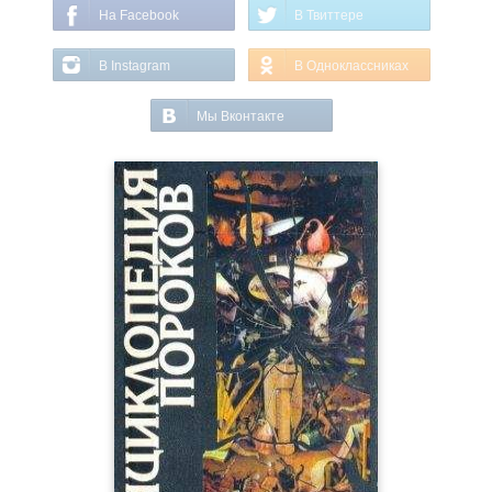
На Facebook
В Твиттере
В Instagram
В Одноклассниках
Мы Вконтакте