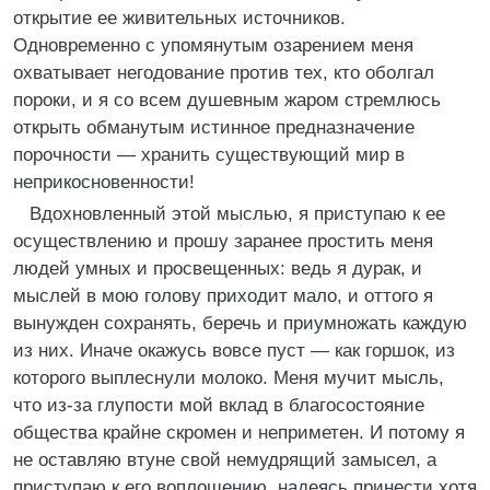
открытие ее живительных источников.
Одновременно с упомянутым озарением меня
охватывает негодование против тех, кто оболгал
пороки, и я со всем душевным жаром стремлюсь
открыть обманутым истинное предназначение
порочности — хранить существующий мир в
неприкосновенности!
Вдохновленный этой мыслью, я приступаю к ее
осуществлению и прошу заранее простить меня
людей умных и просвещенных: ведь я дурак, и
мыслей в мою голову приходит мало, и оттого я
вынужден сохранять, беречь и приумножать каждую
из них. Иначе окажусь вовсе пуст — как горшок, из
которого выплеснули молоко. Меня мучит мысль,
что из-за глупости мой вклад в благосостояние
общества крайне скромен и неприметен. И потому я
не оставляю втуне свой немудрящий замысел, а
приступаю к его воплощению, надеясь принести хотя