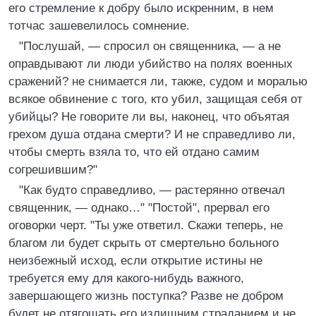
его стремление к добру было искренним, в нем
тотчас зашевелилось сомнение.
"Послушай, — спросил он священника, — а не
оправдывают ли люди убийство на полях военных
сражений? не снимается ли, также, судом и моралью
всякое обвинение с того, кто убил, защищая себя от
убийцы? Не говорите ли вы, наконец, что объятая
грехом душа отдана смерти? И не справедливо ли,
чтобы смерть взяла то, что ей отдано самим
согрешившим?"
"Как будто справедливо, — растерянно отвечал
священник, — однако…" "Постой", прервал его
оговорки черт. "Ты уже ответил. Скажи теперь, не
благом ли будет скрыть от смертельно больного
неизбежный исход, если открытие истины не
требуется ему для какого-нибудь важного,
завершающего жизнь поступка? Разве не добром
будет не отягощать его излишним страданием и не