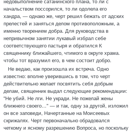
недовыполнение сатанинского плана, то ли с
начальством поссорился, то ли одолела его
хандра, — однако же, черт решил бежать от адских
прелестей и заняться делом противоположным, а
именно творением добра. Для руководства в
непривычном занятии лукавый избрал себе
соответствующего пастыря и обратился К
священнику ближайшего, чтимого в округе храма.
чтобы тот вразумил его, в чем состоит добро.
Не ведаю, как произошла их встреча. Одно
известно: вполне уверившись в том, что черт
действительно желает посвятить себя добрым
делам, священник выдал следующие рекомендации:
"Не убий. Не лги. Не укради. Не пожелай жены
ближнего своего…" — и так, одну за другой, изложил
он все заповеди, Начертанные на Моисеевых
скрижалях. Черт первоначально обрадовался
четкому и ясному разрешению Вопроса, но поскольку