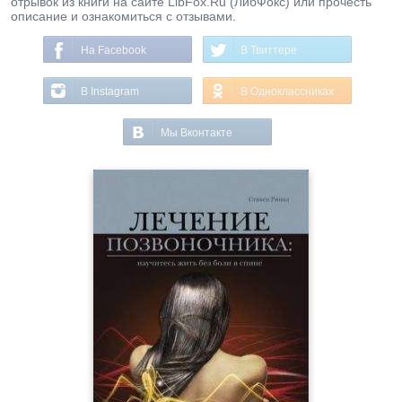
отрывок из книги на сайте LibFox.Ru (ЛибФокс) или прочесть
описание и ознакомиться с отзывами.
На Facebook
В Твиттере
В Instagram
В Одноклассниках
Мы Вконтакте