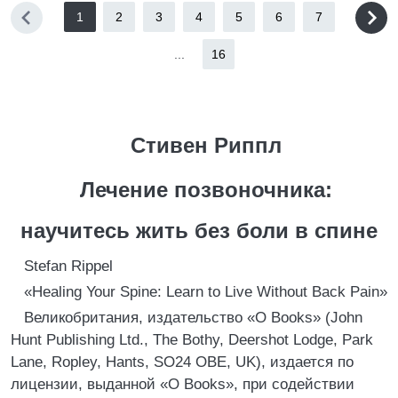
1
2
3
4
5
6
7
...
16
Стивен Риппл
Лечение позвоночника:
научитесь жить без боли в спине
Stefan Rippel
«Healing Your Spine: Learn to Live Without Back Pain»
Великобритания, издательство «O Books» (John
Hunt Publishing Ltd., The Bothy, Deershot Lodge, Park
Lane, Ropley, Hants, SO24 OBE, UK), издается по
лицензии, выданной «O Books», при содействии