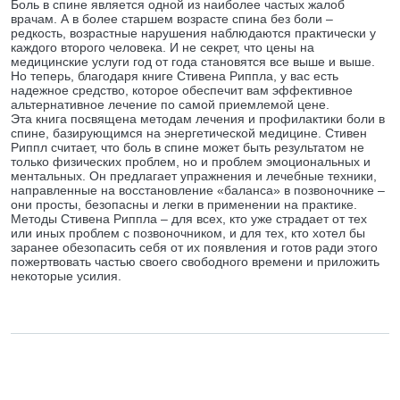
Боль в спине является одной из наиболее частых жалоб
врачам. А в более старшем возрасте спина без боли –
редкость, возрастные нарушения наблюдаются практически у
каждого второго человека. И не секрет, что цены на
медицинские услуги год от года становятся все выше и выше.
Но теперь, благодаря книге Стивена Риппла, у вас есть
надежное средство, которое обеспечит вам эффективное
альтернативное лечение по самой приемлемой цене.
Эта книга посвящена методам лечения и профилактики боли в
спине, базирующимся на энергетической медицине. Стивен
Риппл считает, что боль в спине может быть результатом не
только физических проблем, но и проблем эмоциональных и
ментальных. Он предлагает упражнения и лечебные техники,
направленные на восстановление «баланса» в позвоночнике –
они просты, безопасны и легки в применении на практике.
Методы Стивена Риппла – для всех, кто уже страдает от тех
или иных проблем с позвоночником, и для тех, кто хотел бы
заранее обезопасить себя от их появления и готов ради этого
пожертвовать частью своего свободного времени и приложить
некоторые усилия.