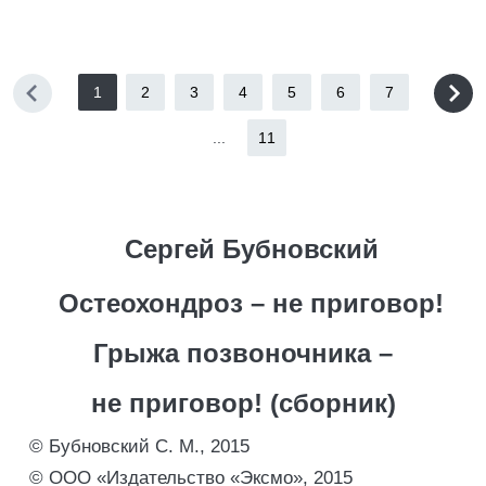
1
2
3
4
5
6
7
...
11
Сергей Бубновский
Остеохондроз – не приговор!
Грыжа позвоночника –
не приговор! (сборник)
© Бубновский С. М., 2015
© ООО «Издательство «Эксмо», 2015