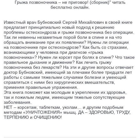
Грыжа позвоночника – не приговор! (сборник)" читать
бесплатно онлайн.
Известный врач Бубновский Сергей Михайлович в своей книге
предлагает принципиально новый подход к решению
проблемы остеохондроза и грыжи позвоночника без операции.
Так ли невинны незаметные порой боли в спине и на что
обращать внимание при их появлении? Нужны ли операции
на позвоночнике при остеохондрозе? Как быть со страхами,
возникающими у человека при диагнозе «грыжа
позвоночника»? Нужен ли корсет при болях в спине? Что такое
правильное дыхание и движение? Как лечить грыжу
позвоночника без лекарств? На эти и другие вопросы отвечает
доктор Бубновский, имеющий за плечами более тридцати лет
работы с самыми тяжелыми случаями болезни и умеющий
справляться с ними без хирургических вмешательств,
применяя правильные упражнения.
Эта книга поможет как молодым в укреплении их здоровья,
так и пожилым людям, имеющим тяжелые сопутствующие
заболевания.
НЕТ – корсетам, таблеткам, уколам… и другим подобным
методам «УНИЧТОЖЕНИЯ» мышц. ДА – ЗДОРОВЬЮ, ТРУДУ,
ТЕРПЕНИЮ и ОЧИЩЕНИЮ!