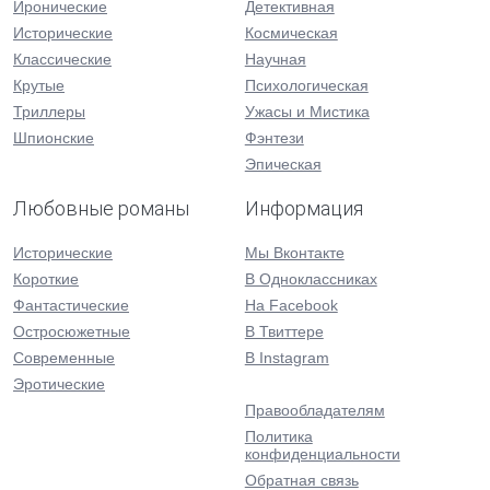
Иронические
Детективная
Исторические
Космическая
Классические
Научная
Крутые
Психологическая
Триллеры
Ужасы и Мистика
Шпионские
Фэнтези
Эпическая
Любовные романы
Информация
Исторические
Мы Вконтакте
Короткие
В Одноклассниках
Фантастические
На Facebook
Остросюжетные
В Твиттере
Современные
В Instagram
Эротические
Правообладателям
Политика
конфиденциальности
Обратная связь