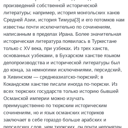
произведений собственной исторической
литературы; например, история монгольских ханов
Средней Азии, история Тимура[3] и его потомков нам
известны почти исключительно по сочинениям,
написанным в пределах Ирана. Более значительная
историческая литература появилась в Туркестане
только с XV века, при узбеках. Из трех ханств,
основанных узбеками, в Бухарском ханстве языком
делопроизводства и исторической литературы был
до конца, за немногими исключениями, персидский,
в Хивинском — среднеазиатско-тюркский; в
Кокандском ханстве писали иногда по-тюркски. Из
всех тюркских государств только историю бывшей
Османской империи можно изучать
преимущественно по тюркским историческим
сочинениям, но и язык османских историков
заключает в себе гораздо больше арабских и
персидских слов, чем тюркских, он почти непонятен