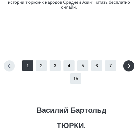
истории тюркских народов Средней Азии" читать бесплатно
онлайн.
1
2
3
4
5
6
7
...
15
Василий Бартольд
ТЮРКИ.