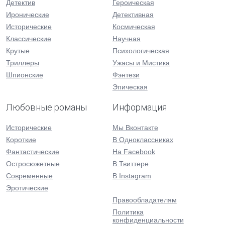
Детектив
Героическая
Иронические
Детективная
Исторические
Космическая
Классические
Научная
Крутые
Психологическая
Триллеры
Ужасы и Мистика
Шпионские
Фэнтези
Эпическая
Любовные романы
Информация
Исторические
Мы Вконтакте
Короткие
В Одноклассниках
Фантастические
На Facebook
Остросюжетные
В Твиттере
Современные
В Instagram
Эротические
Правообладателям
Политика
конфиденциальности