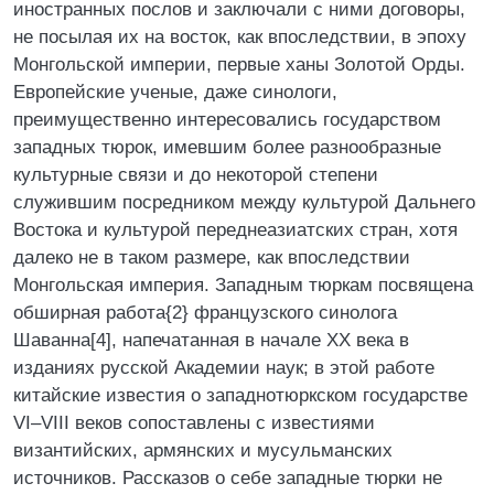
иностранных послов и заключали с ними договоры,
не посылая их на восток, как впоследствии, в эпоху
Монгольской империи, первые ханы Золотой Орды.
Европейские ученые, даже синологи,
преимущественно интересовались государством
западных тюрок, имевшим более разнообразные
культурные связи и до некоторой степени
служившим посредником между культурой Дальнего
Востока и культурой переднеазиатских стран, хотя
далеко не в таком размере, как впоследствии
Монгольская империя. Западным тюркам посвящена
обширная работа{2} французского синолога
Шаванна[4], напечатанная в начале XX века в
изданиях русской Академии наук; в этой работе
китайские известия о западнотюркском государстве
VI–VIII веков сопоставлены с известиями
византийских, армянских и мусульманских
источников. Рассказов о себе западные тюрки не