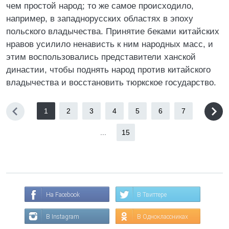
чем простой народ; то же самое происходило,
например, в западнорусских областях в эпоху
польского владычества. Принятие беками китайских
нравов усилило ненависть к ним народных масс, и
этим воспользовались представители ханской
династии, чтобы поднять народ против китайского
владычества и восстановить тюркское государство.
1
2
3
4
5
6
7
...
15
На Facebook
В Твиттере
В Instagram
В Одноклассниках