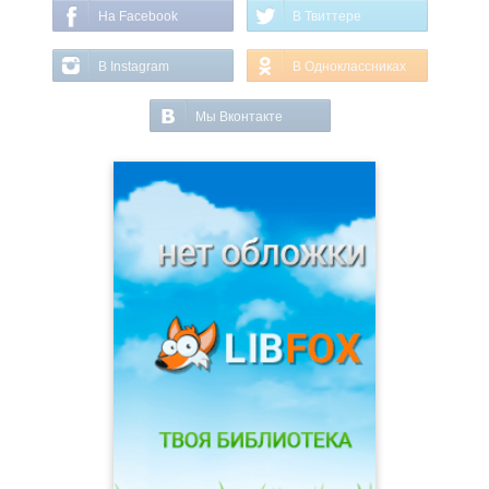
На Facebook
В Твиттере
В Instagram
В Одноклассниках
Мы Вконтакте