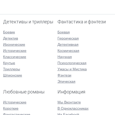
Детективы и триллеры
Фантастика и фэнтези
Боевик
Боевая
Детектив
Героическая
Иронические
Детективная
Исторические
Космическая
Классические
Научная
Крутые
Психологическая
Триллеры
Ужасы и Мистика
Шпионские
Фэнтези
Эпическая
Любовные романы
Информация
Исторические
Мы Вконтакте
Короткие
В Одноклассниках
Фантастические
На Facebook