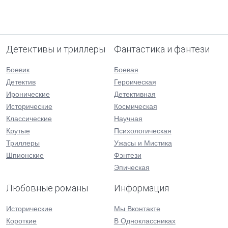
Детективы и триллеры
Фантастика и фэнтези
Боевик
Боевая
Детектив
Героическая
Иронические
Детективная
Исторические
Космическая
Классические
Научная
Крутые
Психологическая
Триллеры
Ужасы и Мистика
Шпионские
Фэнтези
Эпическая
Любовные романы
Информация
Исторические
Мы Вконтакте
Короткие
В Одноклассниках