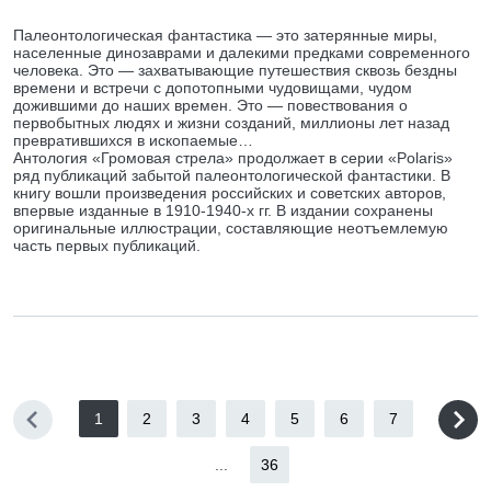
Палеонтологическая фантастика — это затерянные миры,
населенные динозаврами и далекими предками современного
человека. Это — захватывающие путешествия сквозь бездны
времени и встречи с допотопными чудовищами, чудом
дожившими до наших времен. Это — повествования о
первобытных людях и жизни созданий, миллионы лет назад
превратившихся в ископаемые…
Антология «Громовая стрела» продолжает в серии «Polaris»
ряд публикаций забытой палеонтологической фантастики. В
книгу вошли произведения российских и советских авторов,
впервые изданные в 1910-1940-х гг. В издании сохранены
оригинальные иллюстрации, составляющие неотъемлемую
часть первых публикаций.
1
2
3
4
5
6
7
...
36