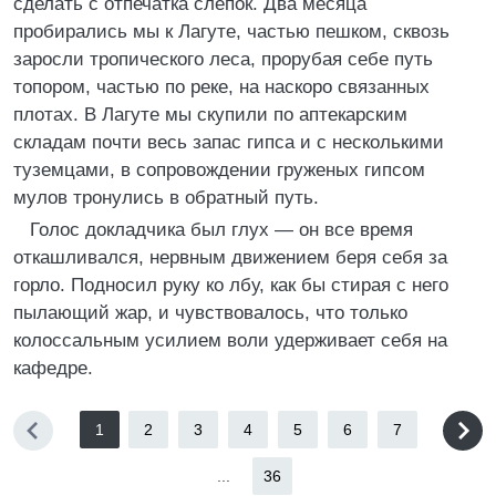
сделать с отпечатка слепок. Два месяца
пробирались мы к Лагуте, частью пешком, сквозь
заросли тропического леса, прорубая себе путь
топором, частью по реке, на наскоро связанных
плотах. В Лагуте мы скупили по аптекарским
складам почти весь запас гипса и с несколькими
туземцами, в сопровождении груженых гипсом
мулов тронулись в обратный путь.
Голос докладчика был глух — он все время
откашливался, нервным движением беря себя за
горло. Подносил руку ко лбу, как бы стирая с него
пылающий жар, и чувствовалось, что только
колоссальным усилием воли удерживает себя на
кафедре.
1
2
3
4
5
6
7
...
36