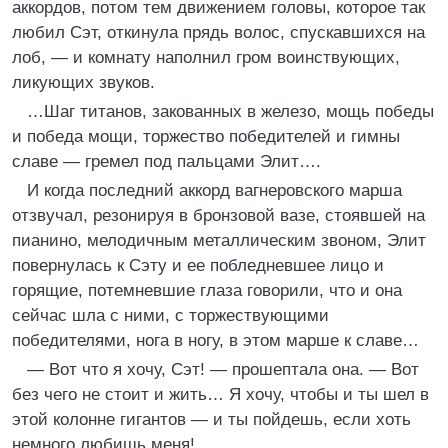
аккордов, потом тем движением головы, которое так
любил Сэт, откинула прядь волос, спускавшихся на
лоб, — и комнату наполнил гром воинствующих,
ликующих звуков.
…Шаг титанов, закованных в железо, мощь победы
и победа мощи, торжество победителей и гимны
славе — гремел под пальцами Элит….
И когда последний аккорд вагнеровского марша
отзвучал, резонируя в бронзовой вазе, стоявшей на
пианино, мелодичным металлическим звоном, Элит
повернулась к Сэту и ее побледневшее лицо и
горящие, потемневшие глаза говорили, что и она
сейчас шла с ними, с торжествующими
победителями, нога в ногу, в этом марше к славе…
— Вот что я хочу, Сэт! — прошептала она. — Вот
без чего не стоит и жить… Я хочу, чтобы и ты шел в
этой колонне гигантов — и ты пойдешь, если хоть
немного любишь меня!