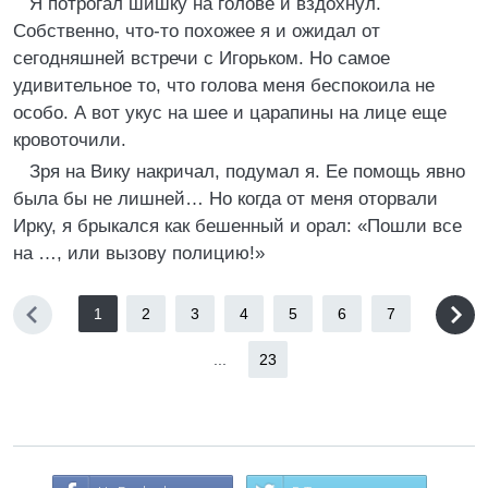
Я потрогал шишку на голове и вздохнул.
Собственно, что-то похожее я и ожидал от
сегодняшней встречи с Игорьком. Но самое
удивительное то, что голова меня беспокоила не
особо. А вот укус на шее и царапины на лице еще
кровоточили.
Зря на Вику накричал, подумал я. Ее помощь явно
была бы не лишней… Но когда от меня оторвали
Ирку, я брыкался как бешенный и орал: «Пошли все
на …, или вызову полицию!»
1
2
3
4
5
6
7
...
23