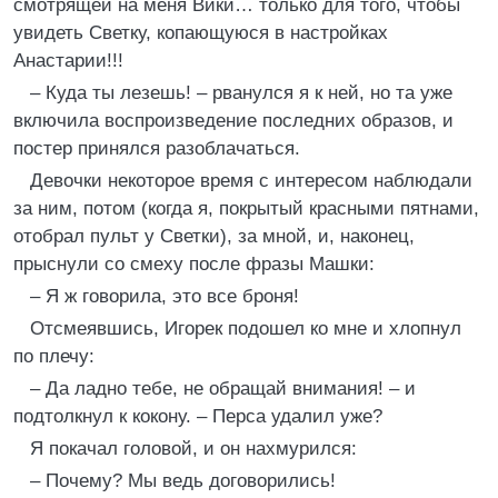
смотрящей на меня Вики… только для того, чтобы
увидеть Светку, копающуюся в настройках
Анастарии!!!
– Куда ты лезешь! – рванулся я к ней, но та уже
включила воспроизведение последних образов, и
постер принялся разоблачаться.
Девочки некоторое время с интересом наблюдали
за ним, потом (когда я, покрытый красными пятнами,
отобрал пульт у Светки), за мной, и, наконец,
прыснули со смеху после фразы Машки:
– Я ж говорила, это все броня!
Отсмеявшись, Игорек подошел ко мне и хлопнул
по плечу:
– Да ладно тебе, не обращай внимания! – и
подтолкнул к кокону. – Перса удалил уже?
Я покачал головой, и он нахмурился:
– Почему? Мы ведь договорились!