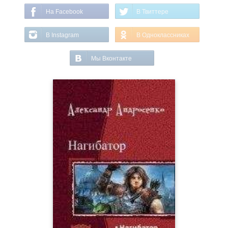
На Facebook
В Твиттере
В Instagram
В Одноклассниках
Мы Вконтакте