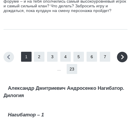
форуме – и на тебя ополчились самый высокоуровневый игрок
и самый сильный клан? Что делать? Забросить игру и
дождаться, пока кулдаун на смену персонажа пройдет?
1
2
3
4
5
6
7
...
23
Александр Дмитриевич Андросенко Нагибатор.
Дилогия
Нагибатор – 1