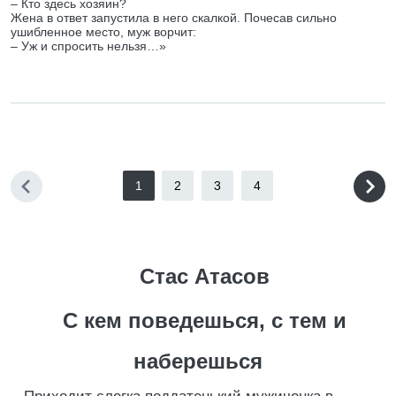
– Кто здесь хозяин?
Жена в ответ запустила в него скалкой. Почесав сильно
ушибленное место, муж ворчит:
– Уж и спросить нельзя…»
1
2
3
4
Стас Атасов
С кем поведешься, с тем и
наберешься