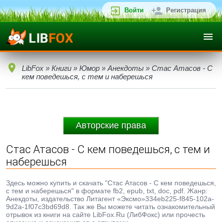
Войти
Регистрация
LibFox
»
Книги
»
Юмор
»
Анекдоты
» Стас Атасов - С
кем поведешься, с тем и наберешься
Авторские права
Стас Атасов - С кем поведешься, с тем и
наберешься
Здесь можно купить и скачать "Стас Атасов - С кем поведешься,
с тем и наберешься" в формате fb2, epub, txt, doc, pdf. Жанр:
Анекдоты, издательство Литагент «Эксмо»334eb225-f845-102a-
9d2a-1f07c3bd69d8. Так же Вы можете читать ознакомительный
отрывок из книги на сайте LibFox.Ru (ЛибФокс) или прочесть