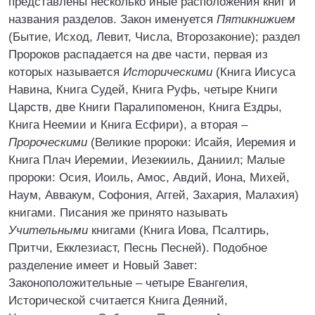
представлены несколько иные расположения книг и
названия разделов. Закон именуется
Пятикнижием
(Бытие, Исход, Левит, Числа, Второзаконие); раздел
Пророков распадается на две части, первая из
которых называется
Историческими
(Книга Иисуса
Навина, Книга Судей, Книга Руфь, четыре Книги
Царств, две Книги Паралипоменон, Книга Ездры,
Книга Неемии и Книга Есфири), а вторая –
Пророческими
(Великие пророки: Исайя, Иеремия и
Книга Плач Иеремии, Иезекииль, Даниил; Малые
пророки: Осия, Иоиль, Амос, Авдий, Иона, Михей,
Наум, Аввакум, Софония, Аггей, Захария, Малахия)
книгами. Писания же принято называть
Учительными
книгами (Книга Иова, Псалтирь,
Притчи, Екклезиаст, Песнь Песней). Подобное
разделение имеет и Новый Завет:
Законоположительные – четыре Евангелия,
Исторической считается Книга Деяний,