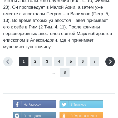
тяготы апостольского служения (Кол. 4, 10; Филим.
23). Он проповедует в Малой Азии, а затем уже
вместе с апостолом Петром – в Вавилоне (Петр. 5,
13). Во время вторых уз апостол Павел призывает
его к себе в Рим (2 Тим. 4, 11). После кончины
первоверховных апостолов святой Марк избирается
епископом в Александрии, где и принимает
мученическую кончину.
1
2
3
4
5
6
7
...
8
На Facebook
В Твиттере
В Instagram
В Одноклассниках