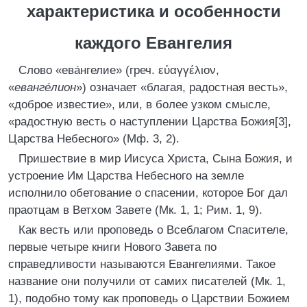
характеристика и особенности
каждого Евангелия
Слово «ева́нгелие» (греч. εὐαγγέλιον,
«
еванге́лион
») означает «благая, радостная весть»,
«доброе известие», или, в более узком смысле,
«радостную весть о наступлении Царства Божия[3],
Царства Небесного» (Мф. 3, 2).
Пришествие в мир Иисуса Христа, Сына Божия, и
устроение Им Царства Небесного на земле
исполнило обетование о спасении, которое Бог дал
праотцам в Ветхом Завете (Мк. 1, 1; Рим. 1, 9).
Как весть или проповедь о Всеблагом Спасителе,
первые четыре книги Нового Завета по
справедливости называются Евангелиями. Такое
название они получили от самих писателей (Мк. 1,
1), подобно тому как проповедь о Царствии Божием