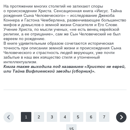
На протяжении многих столетий не затихают споры
о происхождении Христа. Сенсационная книга «Иисус. Тайна
рождения Сына Человеческого» – исследование Джекоба
Коннера и Гастона Чемберлена, развенчивающее большинство
мифов и домыслов о земной жизни Спасителя и Его Слове.
Учение Христа, по мысли ученых, «не есть венец еврейской
религии, а ее отрицание», сам же Сын Человеческий не был
евреем по рождению.
В книге удивительным образом сочетаются историческая
точность при описании земной жизни и происхождения Сына
Человеческого и страстность людей верующих, уже почти
забытые в наш век изящество стиля и утонченный
интеллектуализм.
Книга также выходила под названием «Христос не еврей,
или Тайна Вифлиемской звезды (сборник)».
1
2
3
4
5
6
7
...
15