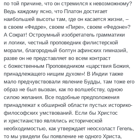
по той причине, что он стремился к невозможному?
Ведь каждому ясно, что Платон достигает
наибольшей высоты там, где он касается жизни, –
в своем «Федре», своем «Пире», своем «Федоне»?
А Сократ! Остроумный изобретатель грамматики
и логики, честный проповедник филистерской
морали, благородный болтун афинских гимназий,
разве он не представляет во всем контраст
с божественным Проповедником «царствия Божия,
принадлежащего нищим духом»! В Индии также
мало предчувствовали явление Будды, там тоже его
образ не был вызван, как по волшебству, одною
силою желания. Все подобные предположения
принадлежат к обширной области пустых историко-
философских умствований. Если бы Христос
и христианство являлись исторической
необходимостью, как утверждает неосхоласт Гегель,
то мы увидели бы появление не одного Христа,