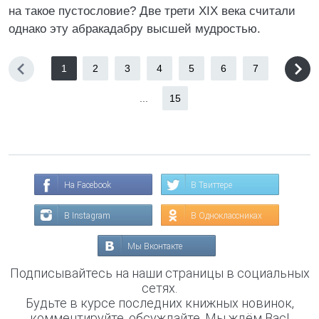
на такое пустословие? Две трети XIX века считали
однако эту абракадабру высшей мудростью.
1
2
3
4
5
6
7
...
15
На Facebook
В Твиттере
В Instagram
В Одноклассниках
Мы Вконтакте
Подписывайтесь на наши страницы в социальных
сетях.
Будьте в курсе последних книжных новинок,
комментируйте, обсуждайте. Мы ждём Вас!