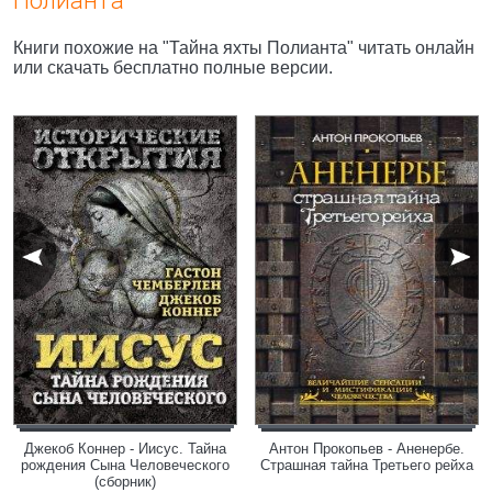
Полианта"
Книги похожие на "Тайна яхты Полианта" читать онлайн
или скачать бесплатно полные версии.
Джекоб Коннер - Иисус. Тайна
Антон Прокопьев - Аненербе.
рождения Сына Человеческого
Страшная тайна Третьего рейха
(сборник)