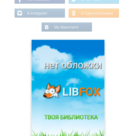
В Instagram
В Одноклассниках
Мы Вконтакте