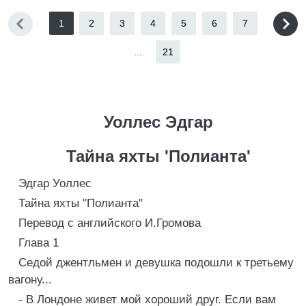
1
2
3
4
5
6
7
...
21
Уоллес Эдгар
Тайна яхты 'Полианта'
Эдгар Уоллес
Тайна яхты "Полианта"
Перевод с английского И.Громова
Глава 1
Седой джентльмен и девушка подошли к третьему
вагону...
- В Лондоне живет мой хороший друг. Если вам