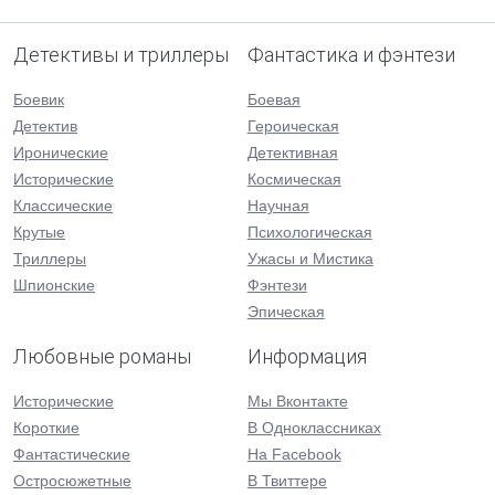
Детективы и триллеры
Фантастика и фэнтези
Боевик
Боевая
Детектив
Героическая
Иронические
Детективная
Исторические
Космическая
Классические
Научная
Крутые
Психологическая
Триллеры
Ужасы и Мистика
Шпионские
Фэнтези
Эпическая
Любовные романы
Информация
Исторические
Мы Вконтакте
Короткие
В Одноклассниках
Фантастические
На Facebook
Остросюжетные
В Твиттере