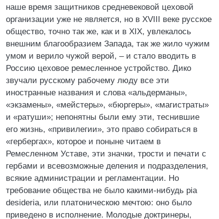
наше время защитников средневековой цеховой
организации уже не является, но в XVIII веке русское
общество, точно так же, как и в XIX, увлекалось
внешним благообразием Запада, так же жило чужим
умом и верило чужой верой, – и стало вводить в
Россию цеховое ремесленное устройство. Дико
звучали русскому рабочему люду все эти
иностранные названия и слова «альдерманы»,
«экзамены», «мейстеры», «бюргеры», «магистраты»
и «ратуши»; непонятны были ему эти, теснившие
его жизнь, «привилегии», это право собираться в
«гербергах», которое и поныне читаем в
Ремесленном Уставе, эти значки, трости и печати с
гербами и всевозможные деления и подразделения,
всякие администрации и регламентации. Но
требование общества не было какими-нибудь pia
desideria, или платоническою мечтою: оно было
приведено в исполнение. Молодые доктринеры,