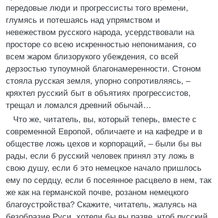
передовые люди и прогрессисты того времени,
глумясь и потешаясь над упрямством и
невежеством русского народа, усердствовали на
просторе со всею искренностью непонимания, со
всем жаром близорукого убеждения, со всей
дерзостью тупоумной благонамеренности. Стоном
стояла русская земля, упорно сопротивляясь, –
кряхтел русский быт в объятиях прогрессистов,
трещал и ломался древний обычай…
Что же, читатель, вы, который теперь, вместе с
современной Европой, обличаете и на кафедре и в
обществе ложь цехов и корпораций, – были бы вы
рады, если б русский человек принял эту ложь в
свою душу, если б это немецкое начало пришлось
ему по сердцу, если б посеянное расцвело в нем, так
же как на германской почве, розаном немецкого
благоустройства? Скажите, читатель, жалуясь на
безобразие Руси, хотели бы вы разве, чтоб русский