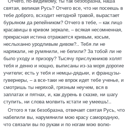
Отчего, по-видимому, ты так безобразна, наша
святая, великая Русь? Отчего все, что ни посеешь в
тебе доброго, всходит негодной травой, вырастает
бурьяном да репейником? Отчего в тебе, – как лицо
красавицы в кривом зеркале, – всякая несомненная,
прекрасная истина отражается кривым, косым,
неслыханно уродливым дивом?.. Тебя ли не
наряжали, не румянили, не белили? За тобой ли не
было уходу и призору? Тысячу прислужников холят
тебя и денно и нощно, выписаны из-за моря дорогие
учители; есть у тебя и немцы-дядьки, и французы-
гувернеры, – а все-таки не впрок идет тебе ученье, и
смотришь ты неряхой, грязным неучем, вся в
заплатах и пятнах, и, как дурень в сказке, ни шагу
ступить, ни слова молвить кстати не умеешь!..
Оттого я так безобразна, отвечает святая Русь, что
набелили вы, нарумянили мою красу самородную,
что связали вы по рукам и по ногам мою волю-