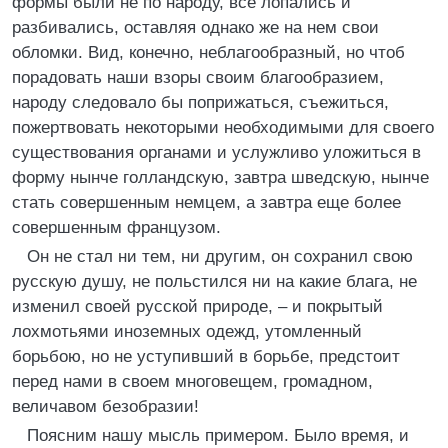
формы были не по народу, все лопались и
разбивались, оставляя однако же на нем свои
обломки. Вид, конечно, неблагообразный, но чтоб
порадовать наши взоры своим благообразием,
народу следовало бы поприжаться, съежиться,
пожертвовать некоторыми необходимыми для своего
существования органами и услужливо уложиться в
форму нынче голландскую, завтра шведскую, нынче
стать совершенным немцем, а завтра еще более
совершенным французом.
Он не стал ни тем, ни другим, он сохранил свою
русскую душу, не польстился ни на какие блага, не
изменил своей русской природе, – и покрытый
лохмотьями иноземных одежд, утомленный
борьбою, но не уступивший в борьбе, предстоит
перед нами в своем многовещем, громадном,
величавом безобразии!
Поясним нашу мысль примером. Было время, и