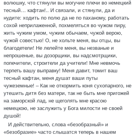
волюшку, что стянули вы могучие плечи во немецкий
тесный… кафтан!.. И связали, и стянули, да и
нудите: ходить по полю да не по паханому, работать
сохой неприлаженной, похмеляться во чужом пиру,
жить чужим умом, чужим обычаем, чужой верою,
чужой совестью! О, не хольте меня, вы отцы, вы
благодетели! Не лелейте меня, вы незваные и
непрошеные, вы дозорщики, вы надсмотрщики,
попечители, строители да учители! Мне невмочь
терпеть вашу выправку! Меня давит, томит ваш
тесный кафтан, меня душат ваши путы
чужеземные! – Как не откормить коня сухопарного, не
утешить дитя без матери, так не быть мне пригожей
на заморской лад, не щеголять мне красою
немецкою, не заслужить у Бога милости не своей
душой!
И действительно, слова «безобразный» и
«безобразие» часто слышатся теперь в нашем