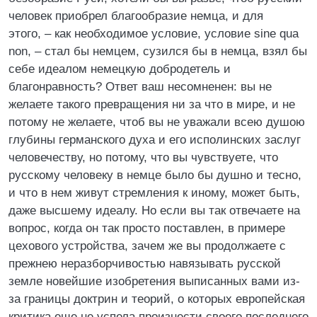
человек приобрел благообразие немца, и для
этого, – как необходимое условие, условие sine qua
non, – стал бы немцем, сузился бы в немца, взял бы
себе идеалом немецкую добродетель и
благонравность? Ответ ваш несомненен: вы не
желаете такого превращения ни за что в мире, и не
потому не желаете, чтоб вы не уважали всею душою
глубины германского духа и его исполинских заслуг
человечеству, но потому, что вы чувствуете, что
русскому человеку в немце было бы душно и тесно,
и что в нем живут стремления к иному, может быть,
даже высшему идеалу. Но если вы так отвечаете на
вопрос, когда он так просто поставлен, в примере
цехового устройства, зачем же вы продолжаете с
прежнею неразборчивостью навязывать русской
земле новейшие изобретения выписанных вами из-
за границы доктрин и теорий, о которых европейская
критика еще не успела произнести своего последнего