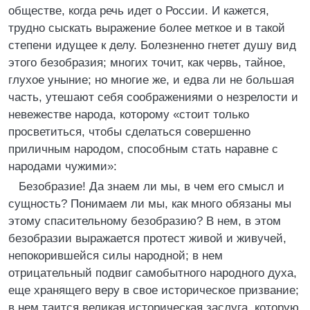
обществе, когда речь идет о России. И кажется,
трудно сыскать выражение более меткое и в такой
степени идущее к делу. Болезненно гнетет душу вид
этого безобразия; многих точит, как червь, тайное,
глухое уныние; но многие же, и едва ли не большая
часть, утешают себя соображениями о незрелости и
невежестве народа, которому «стоит только
просветиться, чтобы сделаться совершенно
приличным народом, способным стать наравне с
народами чужими»:
Безобразие! Да знаем ли мы, в чем его смысл и
сущность? Понимаем ли мы, как много обязаны мы
этому спасительному безобразию? В нем, в этом
безобразии выражается протест живой и живучей,
непокорившейся силы народной; в нем
отрицательный подвиг самобытного народного духа,
еще хранящего веру в свое историческое призвание;
в нем таится великая историческая заслуга, которую