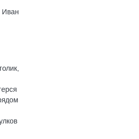
. Иван
толик,
терся
 рядом
улков