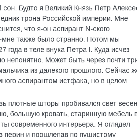
сон. Будто я Великий Князь Петр Алексе
ледник трона Российской империи. Мне
снится, что я-он аспирант N-ского
-мне также было странно. Потом мы
7 года в теле внука Петра I. Куда исчез
о непонятно. Может быть через почти тр
мальчика из далекого прошлого. Сейчас ж
ного аспирантом истфака, но в целом
зь плотные шторы пробивался свет весен
ю, большую кровать, старинную мебель 
нты современного интерьера. Я оглядел
из перин и прошлепав по пушистому