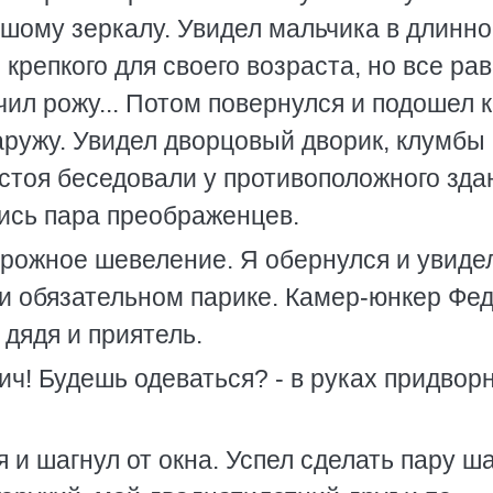
ьшому зеркалу. Увидел мальчика в длинн
крепкого для своего возраста, но все ра
ил рожу... Потом повернулся и подошел к
аружу. Увидел дворцовый дворик, клумбы
стоя беседовали у противоположного зда
ись пара преображенцев.
ожное шевеление. Я обернулся и увиде
 и обязательном парике. Камер-юнкер Фе
дядя и приятель.
ч! Будешь одеваться? - в руках придвор
 и шагнул от окна. Успел сделать пару ша