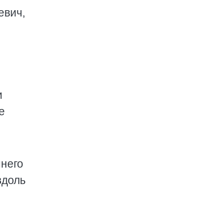
евич,
и
е
него
вдоль