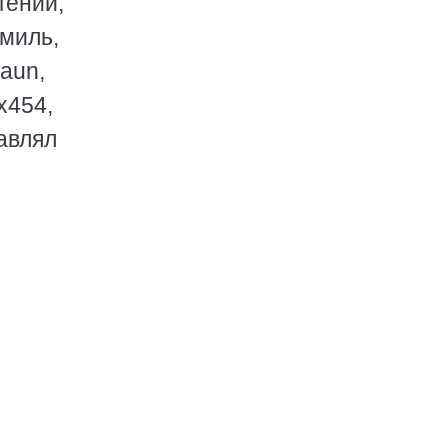
гений,
миль,
maun,
x454,
тавлял