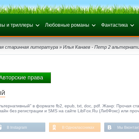
вы и триллеры
Любовные романы
Фантастика
ая старинная литература
» Илья Канаев - Петр 2 альтернат
Авторские права
ый
ьтернативный" в формате fb2, epub, txt, doc, pdf. Жанр: Прочая с
нлайн без регистрации и SMS на сайте LibFox.Ru (ЛибФокс) или про
В Instagram
В Одноклассниках
Мы Вконтак