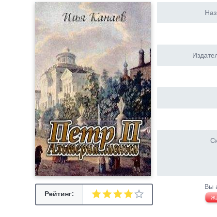
Наз
Издател
Ск
Вы 
Рейтинг:
Ж