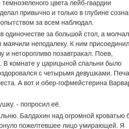
 темнозеленого цвета лейб-гвардии
 делал привычно и только в глубине созна
бопытством за всем наблюдал.
в одиночестве за большой стол, а молча
ы маячили неподалеку. К ним присоедини
у и неторопливо позавтракал. Поев,
. В комнате у царицыной спальни было
оздоровался с четырьмя девушками. Печ
евеста. А вот и обер-гофмейстерина Варва
шку. - попросил её.
альню. Балдахин над огромной кроватью 
утонуло пожелтевшее лицо умирающей. Я