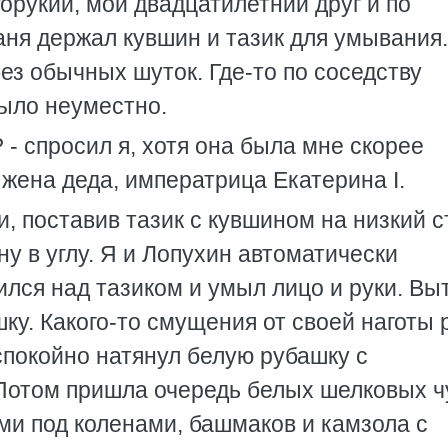
горукий, мой двадцатилетний друг и по
аня держал кувшин и тазик для умывания
ез обычных шуток. Где-то по соседству
ыло неуместно.
- спросил я, хотя она была мне скорее
 жена деда, императрица Екатерина I.
и, поставив тазик с кувшином на низкий с
у в углу. Я и Лопухин автоматически
нился над тазиком и умыл лицо и руки. Вы
ку. Какого-то смущения от своей наготы
спокойно натянул белую рубашку с
Потом пришла очередь белых шелковых ч
ами под коленами, башмаков и камзола с