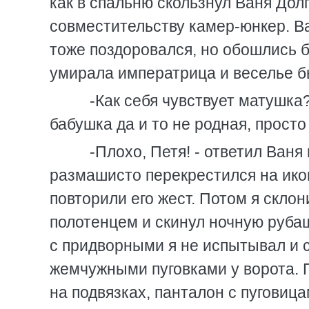
как в спальню скользнул Ваня Дол
совместительству камер-юнкер. В
тоже поздоровался, но обошлись б
умирала императрица и веселье б
-Как себя чувствует матушка? 
бабушка да и то не родная, просто
-Плохо, Петя! - ответил Ваня 
размашисто перекрестился на икон
повторили его жест. Потом я скло
полотенцем и скинул ночную рубаш
с придворными я не испытывал и 
жемчужными пуговками у ворота. 
на подвязках, панталон с пуговиц