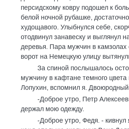
персидскому ковру подошел к бол
белой ночной рубашке, достаточно 
худощавого. Улыбнулся себе, скорч
отодвинул занавеску и выглянул н
деревья. Пара мужчин в камзолах 
ворот на Немецкую улицу вытянул
За спиной послышалось остор
мужчину в кафтане темного цвета
Лопухин, вспомнил я. Двоюродный 
-Доброе утро, Петр Алексееви
держал мою одежду.
-Доброе утро, Федя. - кивнул я