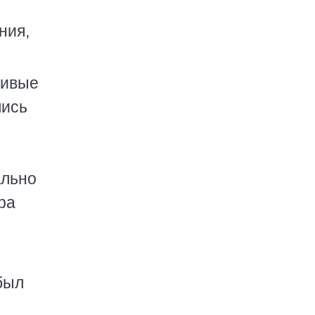
ния,
ливые
лись
ально
ра
был