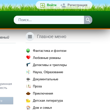
Войти
Регистрация
Главное меню
ивный
Фантастика и фэнтези
Любовные романы
Детективы и триллеры
Наука, Образование
Документальные
таринная
Проза
честь
Приключения
Детская литература
те
Дом и семья