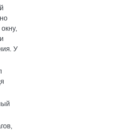
ой
вно
 окну,
 и
ния. У
л
дя
ный
гов,