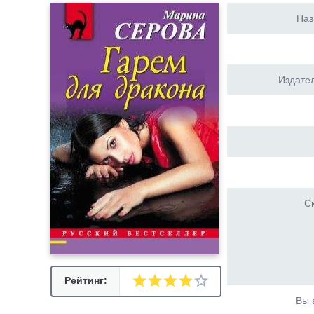
Наз
Издател
Ск
Рейтинг:
Вы 