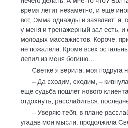
нечего делать. А мне-то что? Болт
время летит незаметно, и еще и
вот, Эмма однажды и заявляет: я,
у меня и тренажерный зал есть, и
молодых массажистов. Короче, приг
не пожалела. Кроме всех остальн
лепил из меня богиню…
Светке я верила: моя подруга 
– Да сходим, сходим, – кивнула
еще судьба пошлет нового клиента
отдохнуть, расслабиться: послед
– Уверяю тебя, в плане рассла
угадав мои мысли, продолжила Све