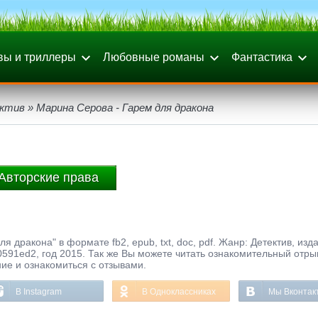
вы и триллеры
Любовные романы
Фантастика
ктив
» Марина Серова - Гарем для дракона
Авторские права
я дракона" в формате fb2, epub, txt, doc, pdf. Жанр: Детектив, изд
591ed2, год 2015. Так же Вы можете читать ознакомительный отры
ние и ознакомиться с отзывами.
В Instagram
В Одноклассниках
Мы Вконтак