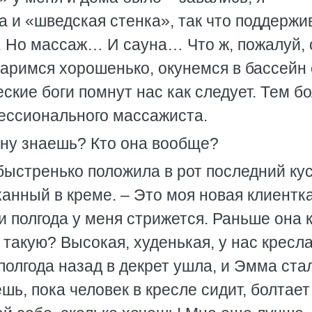
а и «шведская стенка», так что поддержи
. Но массаж… И сауна… Что ж, пожалуй, 
аримся хорошенько, окунемся в бассейн 
еские боги помнут нас как следует. Тем б
фессионального массажиста.
вну знаешь? Кто она вообще?
 быстренько положила в рот последний ку
канный в креме. – Это моя новая клиентка
ти полгода у меня стрижется. Раньше она 
такую? Высокая, худенькая, у нас кресл
 полгода назад в декрет ушла, и Эмма ста
шь, пока человек в кресле сидит, болтает