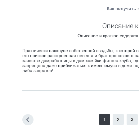
Как получить 
Описание к
Описание и краткое содержан
Практически накануне собственной свадьбы, к которой в
его поисков расстроенная невеста и брат пропавшего н
качестве домработницы в дом хозяйки фитнес-клуба, где
запрещено даже приближаться к имевшемуся в доме под
либо запретов!..
1
2
3