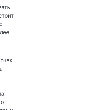
вать
стоит
с
олее
сочек
.
к
а
ла
 от