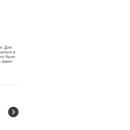
г. Для
оиться в
ого было
 каких-