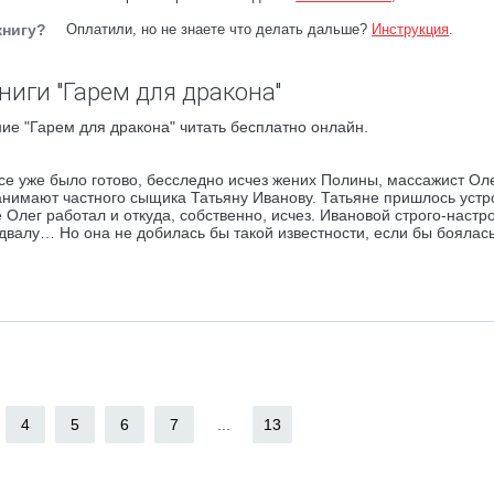
книгу?
Оплатили, но не знаете что делать дальше?
Инструкция
.
ниги "Гарем для дракона"
ие "Гарем для дракона" читать бесплатно онлайн.
се уже было готово, бесследно исчез жених Полины, массажист Оле
анимают частного сыщика Татьяну Иванову. Татьяне пришлось устр
 Олег работал и откуда, собственно, исчез. Ивановой строго-настр
валу… Но она не добилась бы такой известности, если бы боялась
4
5
6
7
...
13