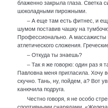
блаженно закрыла глаза. Светка си
шоколадными пирожными.
– А еще там есть фитнес, и ещ
шумом поставив чашку на тумбочку
Профессионально. А массажисты 
атлетического сложения. Греческие
– Откуда ты знаешь?
– Так я же говорю: один раз я
Павловна меня пригласила. Хочу в
скучно. Тань, ну, пойдем, а? Вот у
канючила подруга.
Честно говоря, я не особо стр
спортивными снарядами. «Железа»