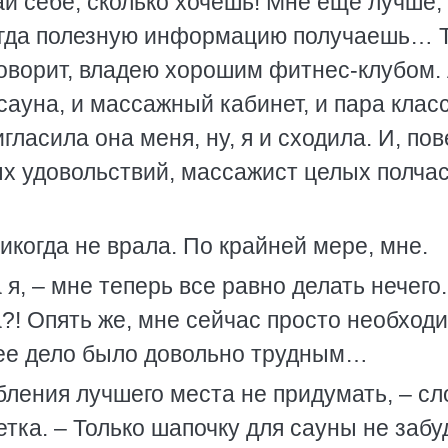
ай себе, сколько хочешь! Мне еще лучше, 
ногда полезную информацию получаешь… 
 говорит, владею хорошим фитнес-клубом.
 сауна, и массажный кабинет, и пара клас
ласила она меня, ну, я и сходила. И, пов
ых удовольствий, массажист целых полча
никогда не врала. По крайней мере, мне.
 я, – мне теперь все равно делать нечего.
?! Опять же, мне сейчас просто необход
нее дело было довольно трудным…
бления лучшего места не придумать, – сл
тка. – Только шапочку для сауны не забу