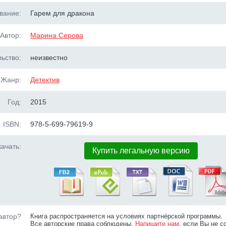
вание:
Гарем для дракона
Автор:
Марина Серова
ьство:
неизвестно
Жанр:
Детектив
Год:
2015
ISBN:
978-5-699-79619-9
ачать:
Купить легальную версию
автор?
Книга распространяется на условиях партнёрской программы.
Все авторские права соблюдены.
Напишите нам
, если Вы не с