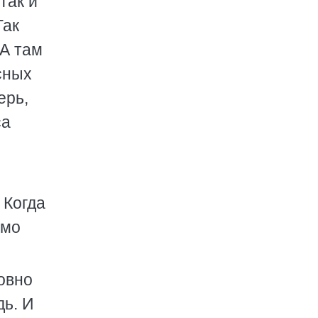
так и
Так
 А там
сных
ерь,
са
 Когда
имо
овно
дь. И