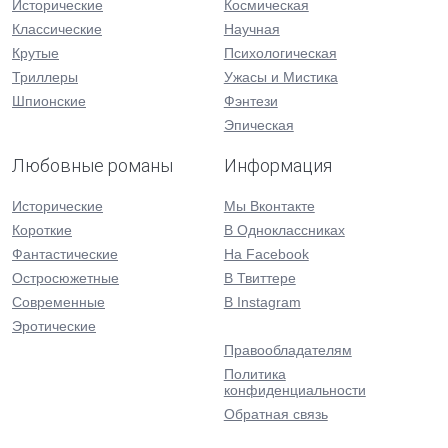
Исторические
Космическая
Классические
Научная
Крутые
Психологическая
Триллеры
Ужасы и Мистика
Шпионские
Фэнтези
Эпическая
Любовные романы
Информация
Исторические
Мы Вконтакте
Короткие
В Одноклассниках
Фантастические
На Facebook
Остросюжетные
В Твиттере
Современные
В Instagram
Эротические
Правообладателям
Политика
конфиденциальности
Обратная связь