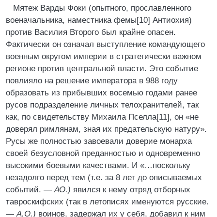
Мятеж Варды Фоки (опытного, прославленного
военачальника, наместника фемы[10] Антиохия)
против Василия Второго был крайне опасен.
Фактически он означал выступление командующего
военным округом империи в стратегически важном
регионе против центральной власти. Это событие
повлияло на решение императора в 988 году
образовать из прибывших восемью годами ранее
русов подразделение личных телохранителей, так
как, по свидетельству Михаила Пселла[11], он «не
доверял римлянам, зная их предательскую натуру».
Русы же полностью завоевали доверие монарха
своей безусловной преданностью и одновременно
высокими боевыми качествами. И «…поскольку
незадолго перед тем (т.е. за 8 лет до описываемых
событий. —
АО.)
явился к нему отряд отборных
тавроскифских (так в летописях именуются русские.
—
А.О.)
воинов, задержал их у себя, добавил к ним