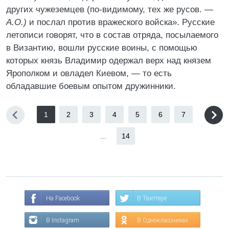
других чужеземцев (по-видимому, тех же русов. —
А.О.)
и послал против вражеского войска». Русские
летописи говорят, что в состав отряда, посылаемого
в Византию, вошли русские воины, с помощью
которых князь Владимир одержал верх над князем
Ярополком и овладел Киевом, — то есть
обладавшие боевым опытом дружинники.
1
2
3
4
5
6
7
...
14
На Facebook
В Твиттере
В Instagram
В Одноклассниках