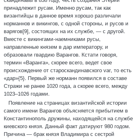
скандинавы в 838 году, честь создания Этерии
принадлежит русам. Именно русам, так как
византийцы в данное время хорошо различали
норманнов и викингов, с одной стороны, и русов и
варягов[9], состоящих на их службе, — с другой.
Вместе с викингами-наемниками русы,
направленные князем в дар императору, и
образовали гвардию Варангов. Кстати говоря,
термин «Варанга», скорее всего, ведет свое
происхождение от староскандинавского var, то есть
«дар»{5}. Первый же норманн появился в составе
Стражи не ранее 1020 года, а скорее всего, между
1023–1026 годами.
Появление на страницах византийской истории
самого имени Варангов объясняется прибытием в
Константинополь дружины, находящейся на службе
киевского князя. Данный факт датируют 980 годом.
Причина — брак князя Владимира с сестрой