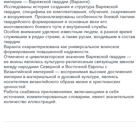
империи — Варяжской гвардии (Варанги).
Исследованы история создания и структура Варяжской
гвардии, специфика ее комплектования, обучения, снаряжения
и вооружения. Проанализированы особенности боевой тактики
гвардейского формирования и основные вехи его
многовекового боевого пути и внутренней службы.
Особое внимание уделено известным людям, в разное время
служившим в рядах стражи, а также русам, входившим в состав
гвардии.
Варанга охарактеризована как универсальное воинское
формирование повышенной надежности.
Отмечено и цивилизаторское значение Варяжской гвардии —
ее воины являлись культурно-религиозным связующим звеном
между народами Северной и Восточной Европы с
Византийской империей — воспринимая высокие достижения
империи в материальной и духовной культуре, являясь
носителями византийского образа жизни и христианских
ценностей.
Работа снабжена приложениями, включающими в себя
источники, комментированные словарики, имеет значительное
количество иллюстраций.