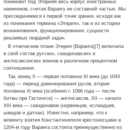
понимают под Этерией весь корпус иностранных
наемников, считая Варангу ее составной частью. Мы
присоединяемся к первой точке зрения, исходя как
из понимания термина «Этерия», так и из истории
возникновения, функционирования, сущности
решаемых гвардией задач.
В этническом плане Этерия (Варанга)[7] включала
в свой состав русских, скандинавских и
англосаксонских воинов в различном процентном
соотношении.
Так, конец X — первая половина XI века (до 1043
года) — период доминирования русов, вторая
половина XI века (особенно с 1066 года — после
битвы при Гастингсе) — англосаксов, XII — начало
XIII века — скандинавов (норвежцев, исландцев,
шведов и датчан). Известно, например, что к
моменту взятия Константинополя крестоносцами в
1204-м году Варанга состояла преимущественно из