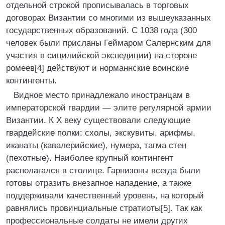
отдельной строкой прописывалась в торговых
договорах Византии со многими из вышеуказанных
государственных образований. С 1038 года (300
человек были присланы Геймаром Салернским для
участия в сицилийской экспедиции) на стороне
ромеев[4] действуют и норманнские воинские
контингенты.
Видное место принадлежало иностранцам в
императорской гвардии — элите регулярной армии
Византии. К X веку существовали следующие
гвардейские полки: схолы, экскувиты, арифмы,
иканаты (кавалерийские), нумера, тагма стен
(пехотные). Наиболее крупный контингент
располагался в столице. Гарнизоны всегда были
готовы отразить внезапное нападение, а также
поддерживали качественный уровень, на который
равнялись провинциальные стратиоты[5]. Так как
профессиональные солдаты не имели других