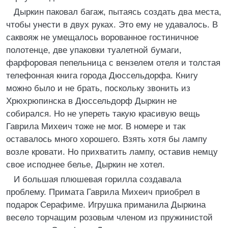
Дыркин паковал багаж, пытаясь создать два места,
чтобы унести в двух руках. Это ему не удавалось. В
саквояж не умещалось ворованное гостиничное
полотенце, две упаковки туалетной бумаги,
фарфоровая пепельница с вензелем отеля и толстая
телефонная книга города Дюссельдорфа. Книгу
можно было и не брать, поскольку звонить из
Хрюхрюпинска в Дюссельдорф Дыркин не
собирался. Но не упереть такую красивую вещь
Гаврила Михеич тоже не мог. В номере и так
оставалось много хорошего. Взять хотя бы лампу
возле кровати. Но прихватить лампу, оставив немцу
свое исподнее белье, Дыркин не хотел.
И большая плюшевая горилла создавала
проблему. Примата Гаврила Михеич приобрел в
подарок Серафиме. Игрушка приманила Дыркина
весело торчащим розовым членом из пружинистой