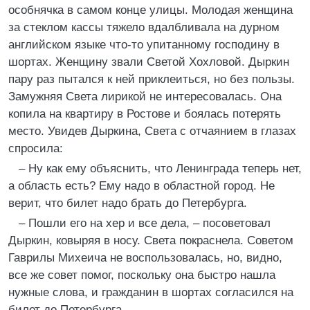
особнячка в самом конце улицы. Молодая женщина
за стеклом кассы тяжело вдалбливала на дурном
английском языке что-то упитанному господину в
шортах. Женщину звали Светой Хохловой. Дыркин
пару раз пытался к ней приклеиться, но без пользы.
Замужняя Света лирикой не интересовалась. Она
копила на квартиру в Ростове и боялась потерять
место. Увидев Дыркина, Света с отчаянием в глазах
спросила:
– Ну как ему объяснить, что Ленинграда теперь нет,
а область есть? Ему надо в областной город. Не
верит, что билет надо брать до Петербурга.
– Пошли его на хер и все дела, – посоветовал
Дыркин, ковыряя в носу. Света покраснела. Советом
Гаврилы Михеича не воспользовалась, но, видно,
все же совет помог, поскольку она быстро нашла
нужные слова, и гражданин в шортах согласился на
билет до Петербурга.