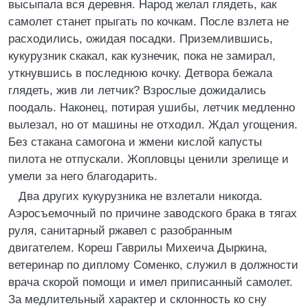
высыпала вся деревня. Народ желал глядеть, как
самолет станет прыгать по кочкам. После взлета не
расходились, ожидая посадки. Приземлившись,
кукурузник скакал, как кузнечик, пока не замирал,
уткнувшись в последнюю кочку. Детвора бежала
глядеть, жив ли летчик? Взрослые дожидались
поодаль. Наконец, потирая ушибы, летчик медленно
вылезал, но от машины не отходил. Ждал угощения.
Без стакана самогона и жмени кислой капусты
пилота не отпускали. Жопловцы ценили зрелище и
умели за него благодарить.
Два других кукурузника не взлетали никогда.
Аэросъемочный по причине заводского брака в тягах
руля, санитарный ржавел с разобранным
двигателем. Кореш Гаврилы Михеича Дыркина,
ветеринар по диплому Соменко, служил в должности
врача скорой помощи и имел приписанный самолет.
За медлительный характер и склонность ко сну