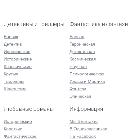
Детективы и триллеры
Фантастика и фэнтези
Боевик
Боевая
Детектив
Героическая
Иронические
Детективная
Исторические
Космическая
Классические
Научная
Крутые
Психологическая
Триллеры
Ужасы и Мистика
Шпионские
Фэнтези
Эпическая
Любовные романы
Информация
Исторические
Мы Вконтакте
Короткие
В Одноклассниках
Фантастические
На Facebook