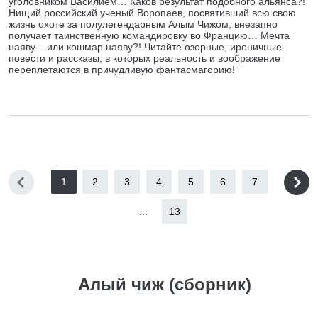
уголовником Василием… Каков результат подобного альянса?!
Нищий российский ученый Воропаев, посвятивший всю свою
жизнь охоте за полулегендарным Алым Чижом, внезапно
получает таинственную командировку во Францию… Мечта
наяву – или кошмар наяву?! Читайте озорные, ироничные
повести и рассказы, в которых реальность и воображение
переплетаются в причудливую фантасмагорию!
1
2
3
4
5
6
7
...
13
Алый чиж (сборник)