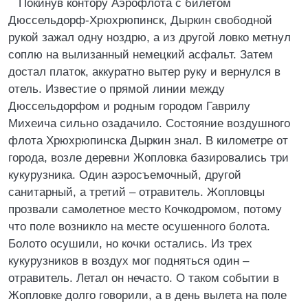
Покинув контору Аэрофлота с билетом
Дюссельдорф-Хрюхрюпинск, Дыркин свободной
рукой зажал одну ноздрю, а из другой ловко метнул
соплю на вылизанный немецкий асфальт. Затем
достал платок, аккуратно вытер руку и вернулся в
отель. Известие о прямой линии между
Дюссельдорфом и родным городом Гаврилу
Михеича сильно озадачило. Состояние воздушного
флота Хрюхрюпинска Дыркин знал. В километре от
города, возле деревни Жопловка базировались три
кукурузника. Один аэросъемочный, другой
санитарный, а третий – отравитель. Жопловцы
прозвали самолетное место Кочкодромом, потому
что поле возникло на месте осушенного болота.
Болото осушили, но кочки остались. Из трех
кукурузников в воздух мог подняться один –
отравитель. Летал он нечасто. О таком событии в
Жопловке долго говорили, а в день вылета на поле