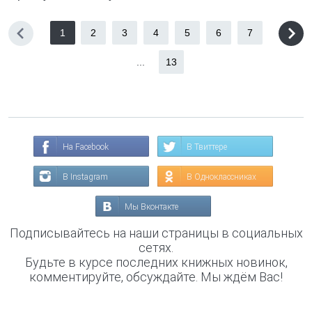
1
2
3
4
5
6
7
...
13
На Facebook
В Твиттере
В Instagram
В Одноклассниках
Мы Вконтакте
Подписывайтесь на наши страницы в социальных
сетях.
Будьте в курсе последних книжных новинок,
комментируйте, обсуждайте. Мы ждём Вас!