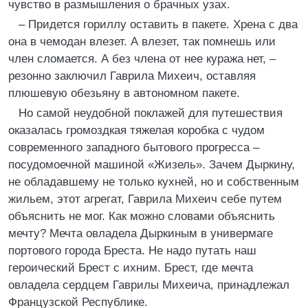
чувство в размышления о брачных узах.
– Придется гориллу оставить в пакете. Хрена с два
она в чемодан влезет. А влезет, так помнешь или
член сломается. А без члена от нее куража нет, –
резонно заключил Гаврила Михеич, оставляя
плюшевую обезьяну в автономном пакете.
Но самой неудобной поклажей для путешествия
оказалась громоздкая тяжелая коробка с чудом
современного западного бытового прогресса –
посудомоечной машиной «Жизель». Зачем Дыркину,
не обладавшему не только кухней, но и собственным
жильем, этот агрегат, Гаврила Михеич себе путем
объяснить не мог. Как можно словами объяснить
мечту? Мечта овладела Дыркиным в универмаге
портового города Бреста. Не надо путать наш
героический Брест с ихним. Брест, где мечта
овладела сердцем Гаврилы Михеича, принадлежал
Французской Республике.