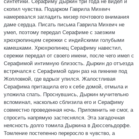
синтетики. Серафиму Дыркин три года не видел и
скопил чувства. Подарком Гаврила Михеич
намеревался загладить мизер почтового внимания
даме сердца. Писать письма Гаврила Михеич не
умел, поэтому передал Серафиме с заезжим
хрюхрюпинцем сережки с индийскими голубыми
камешками. Хрюхрюпинец Серафиму навестил,
сережки передал от своего имени, после чего имел с
Серафимой интимную близость. Дыркин до отъезда
встречался с Серафимой один раз на пикнике под
Жопловкой, где вдрызг упился. Жалостливая
Серафима притащила его к себе домой, отмыла и
уложила спать. Проснувшись, Дыркин мучительно
вспоминал, насколько сблизила его и Серафиму
совместно проведенная ночь. Припомнить не смог, а
спросить напрямую застеснялся. Эта загадочная
неясность долго томила Дыркина в Дюссельдорфе.
Томление постепенно переросло в чувство, а