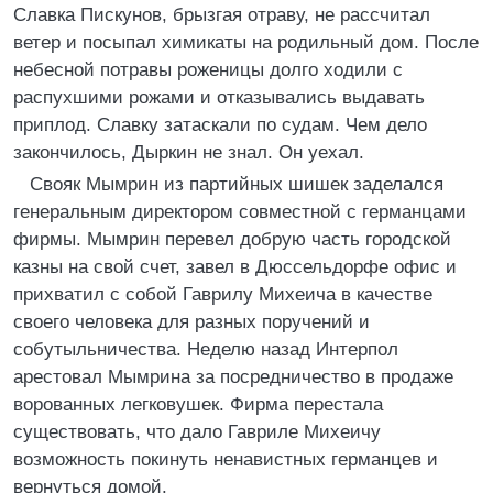
Славка Пискунов, брызгая отраву, не рассчитал
ветер и посыпал химикаты на родильный дом. После
небесной потравы роженицы долго ходили с
распухшими рожами и отказывались выдавать
приплод. Славку затаскали по судам. Чем дело
закончилось, Дыркин не знал. Он уехал.
Свояк Мымрин из партийных шишек заделался
генеральным директором совместной с германцами
фирмы. Мымрин перевел добрую часть городской
казны на свой счет, завел в Дюссельдорфе офис и
прихватил с собой Гаврилу Михеича в качестве
своего человека для разных поручений и
собутыльничества. Неделю назад Интерпол
арестовал Мымрина за посредничество в продаже
ворованных легковушек. Фирма перестала
существовать, что дало Гавриле Михеичу
возможность покинуть ненавистных германцев и
вернуться домой.