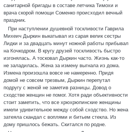
санитарной бригады в составе летчика Тимохи и
врача скорой помощи Соменко происходил вечный
праздник.
При наступлении душевной тоскливости Гаврила
Михеич Дыркин выкатывал из сарая велик сестры
Лидки и за двадцать минут ножной работы прибывал
на Кочкодром. В кругу друзей тоскливость быстро
изгонялась. А тосковал Дыркин часто. Жизнь как-то
не заладилась. Жена за измену выгнала из дома.
Измена произошла вовсе не намеренно. Придя
домой не совсем трезвым, Дыркин перепутал
подругу с женой не заметив разницы. Довод о
сходстве женщин не помог. Хотя ради объективности
стоит заметить, что все хрюхрюпинские женщины
имели удивительное между собой сходство. Но жена
затеяла скандал с воплями и битьем стекла. Из
дому пришлось бежать. Скитался по родне.