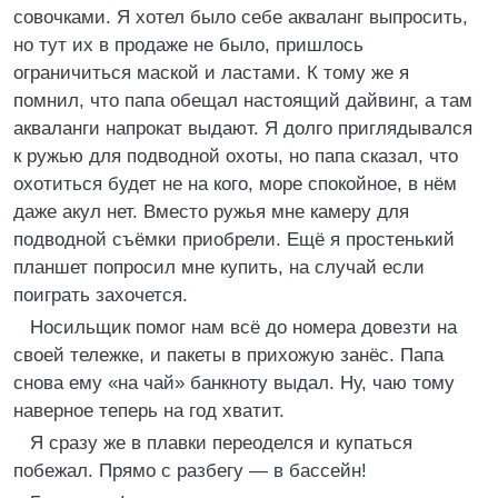
совочками. Я хотел было себе акваланг выпросить,
но тут их в продаже не было, пришлось
ограничиться маской и ластами. К тому же я
помнил, что папа обещал настоящий дайвинг, а там
акваланги напрокат выдают. Я долго приглядывался
к ружью для подводной охоты, но папа сказал, что
охотиться будет не на кого, море спокойное, в нём
даже акул нет. Вместо ружья мне камеру для
подводной съёмки приобрели. Ещё я простенький
планшет попросил мне купить, на случай если
поиграть захочется.
Носильщик помог нам всё до номера довезти на
своей тележке, и пакеты в прихожую занёс. Папа
снова ему «на чай» банкноту выдал. Ну, чаю тому
наверное теперь на год хватит.
Я сразу же в плавки переоделся и купаться
побежал. Прямо с разбегу — в бассейн!