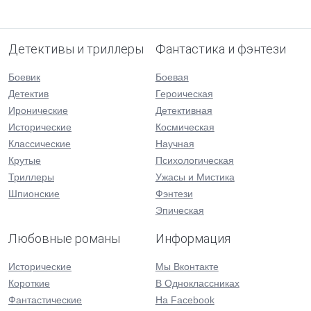
Детективы и триллеры
Фантастика и фэнтези
Боевик
Боевая
Детектив
Героическая
Иронические
Детективная
Исторические
Космическая
Классические
Научная
Крутые
Психологическая
Триллеры
Ужасы и Мистика
Шпионские
Фэнтези
Эпическая
Любовные романы
Информация
Исторические
Мы Вконтакте
Короткие
В Одноклассниках
Фантастические
На Facebook