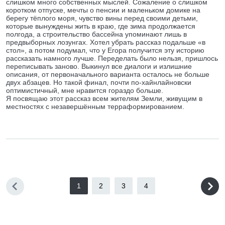
слишком много собственных мыслей. Сожаление о слишком
коротком отпуске, мечты о пенсии и маленьком домике на
берегу тёплого моря, чувство вины перед своими детьми,
которые вынуждены жить в краю, где зима продолжается
полгода, а строительство бассейна упоминают лишь в
предвыборных лозунгах. Хотел убрать рассказ подальше «в
стол», а потом подумал, что у Егора получится эту историю
рассказать намного лучше. Переделать было нельзя, пришлось
переписывать заново. Выкинул все диалоги и излишние
описания, от первоначального варианта осталось не больше
двух абзацев. Но такой финал, почти по-хайнлайновски
оптимистичный, мне нравится гораздо больше.
Я посвящаю этот рассказ всем жителям Земли, живущим в
местностях с незавершённым терраформированием.
1
2
3
4