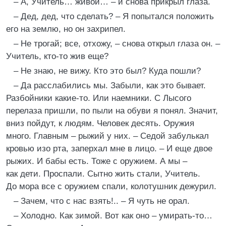
– А, Учитель… живой… – и снова прикрыл глаза.
– Дед, дед, что сделать? – Я попытался положить
его на землю, но он захрипел.
– Не трогай; все, отхожу, – снова открыл глаза он. –
Учитель, кто-то жив еще?
– Не знаю, не вижу. Кто это был? Куда пошли?
– Да расслабились мы. Забыли, как это бывает.
Разбойники какие-то. Или наемники. С Лысого
перелаза пришли, по пыли на обуви я понял. Значит,
вниз пойдут, к людям. Человек десять. Оружия
много. Главным – рыжий у них. – Седой забулькал
кровью изо рта, заперхал мне в лицо. – И еще двое
рыжих. И бабы есть. Тоже с оружием. А мы –
как дети. Проспали. Сытно жить стали, Учитель.
До мора все с оружием спали, колотушник дежурил.
– Зачем, что с нас взять!.. – Я чуть не орал.
– Холодно. Как зимой. Вот как оно – умирать-то…