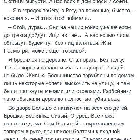
Скотину выпусти. А нас всех в дом снеси и сожги.
– Я в городок побегу, в Регу, за помощью, быстро, –
вскочил я. – И этих чтоб поймали…
– Стой, дурак… Они на наших конях уже вечером
до тракта дойдут. Ищи их там… А нас ночью лисы
обгрызут, будем тут без лиц валяться. Жги.
Посмотри, может, еще кто живой.
Я бросился по деревне. Стал орать. Без толку.
Только коровы начали мычать во дворах. Людей
не было. Живых. Большинство порублены по домам,
лишь некоторые успели выскочить на улицу, и там
были проткнуты мечами или стрелами. Разбойники
явно обыскали деревню полностью, убив всех.
Во дворе Большого наткнулся на всех его детей.
Брошка, Веснянка, Сизый, Огурец. Все лежат
на пороге дома. Сам Большой, с окровавленным
топором в руке, пришпилен болтами к входной
двери. Из сеней торчат сапоги. Одному он все-таки