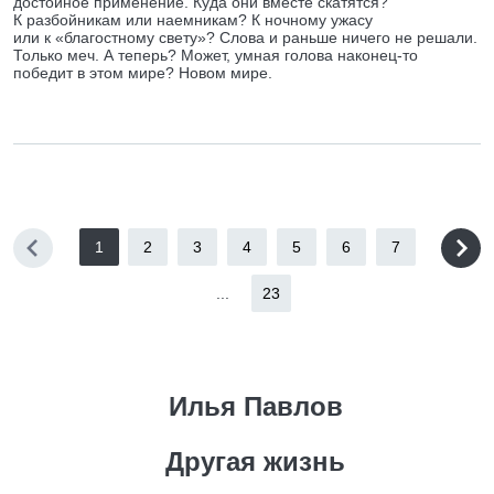
достойное применение. Куда они вместе скатятся?
К разбойникам или наемникам? К ночному ужасу
или к «благостному свету»? Слова и раньше ничего не решали.
Только меч. А теперь? Может, умная голова наконец-то
победит в этом мире? Новом мире.
1
2
3
4
5
6
7
...
23
Илья Павлов
Другая жизнь