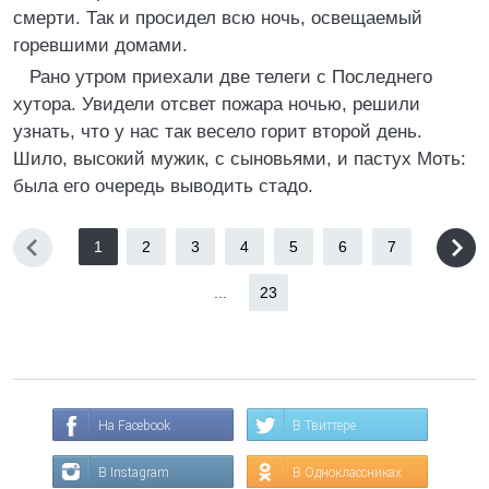
смерти. Так и просидел всю ночь, освещаемый
горевшими домами.
Рано утром приехали две телеги с Последнего
хутора. Увидели отсвет пожара ночью, решили
узнать, что у нас так весело горит второй день.
Шило, высокий мужик, с сыновьями, и пастух Моть:
была его очередь выводить стадо.
1
2
3
4
5
6
7
...
23
На Facebook
В Твиттере
В Instagram
В Одноклассниках