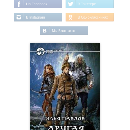
На Facebook
В Твиттере
В Instagram
В Одноклассниках
Мы Вконтакте