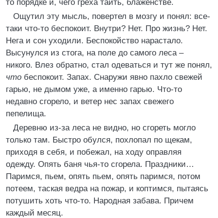
то порядке и, чего греха таить, блаженстве.
Ощутил эту мысль, повертел в мозгу и понял: все-
таки что-то беспокоит. Внутри? Нет. Про жизнь? Нет.
Нега и сон уходили. Беспокойство нарастало.
Высунулся из стога, на поле до самого леса –
никого. Влез обратно, стал одеваться и тут же понял,
что
беспокоит. Запах. Снаружи явно пахло свежей
гарью, не дымом уже, а именно гарью. Что-то
недавно сгорело, и ветер нес запах свежего
пепелища.
Деревню из-за леса не видно, но сгореть могло
только там. Быстро обулся, похлопал по щекам,
приходя в себя, и побежал, на ходу оправляя
одежду. Опять баня чья-то сгорела. Праздники…
Паримся, пьем, опять пьем, опять паримся, потом
потеем, таская ведра на пожар, и коптимся, пытаясь
потушить хоть что-то. Народная забава. Причем
каждый месяц.