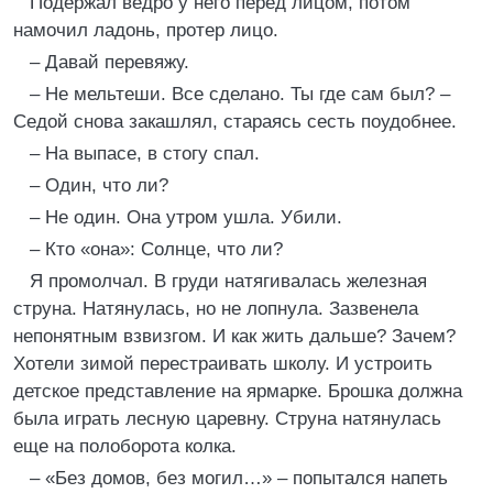
Подержал ведро у него перед лицом, потом
намочил ладонь, протер лицо.
– Давай перевяжу.
– Не мельтеши. Все сделано. Ты где сам был? –
Седой снова закашлял, стараясь сесть поудобнее.
– На выпасе, в стогу спал.
– Один, что ли?
– Не один. Она утром ушла. Убили.
– Кто «она»: Солнце, что ли?
Я промолчал. В груди натягивалась железная
струна. Натянулась, но не лопнула. Зазвенела
непонятным взвизгом. И как жить дальше? Зачем?
Хотели зимой перестраивать школу. И устроить
детское представление на ярмарке. Брошка должна
была играть лесную царевну. Струна натянулась
еще на полоборота колка.
– «Без домов, без могил…» – попытался напеть