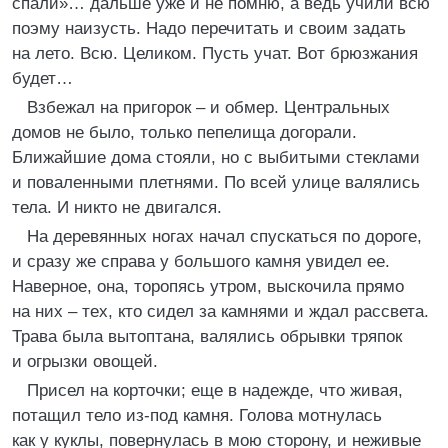
спали»… дальше уже и не помню, а ведь учили всю
поэму наизусть. Надо перечитать и своим задать
на лето. Всю. Целиком. Пусть учат. Вот брюзжания
будет…
Взбежал на пригорок – и обмер. Центральных
домов не было, только пепелища догорали.
Ближайшие дома стояли, но с выбитыми стеклами
и поваленными плетнями. По всей улице валялись
тела. И никто не двигался.
На деревянных ногах начал спускаться по дороге,
и сразу же справа у большого камня увидел ее.
Наверное, она, торопясь утром, выскочила прямо
на них – тех, кто сидел за камнями и ждал рассвета.
Трава была вытоптана, валялись обрывки тряпок
и огрызки овощей.
Присел на корточки; еще в надежде, что живая,
потащил тело из-под камня. Голова мотнулась
как у куклы, повернулась в мою сторону, и неживые