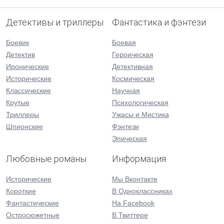
Детективы и триллеры
Фантастика и фэнтези
Боевик
Боевая
Детектив
Героическая
Иронические
Детективная
Исторические
Космическая
Классические
Научная
Крутые
Психологическая
Триллеры
Ужасы и Мистика
Шпионские
Фэнтези
Эпическая
Любовные романы
Информация
Исторические
Мы Вконтакте
Короткие
В Одноклассниках
Фантастические
На Facebook
Остросюжетные
В Твиттере