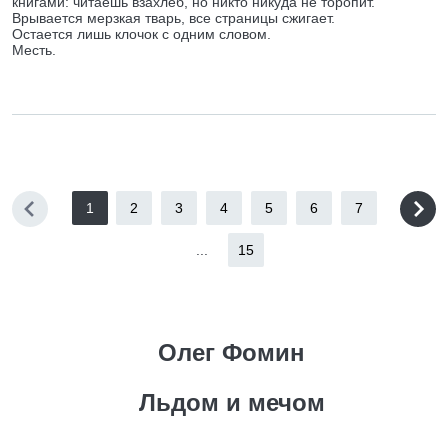
книгами: читаешь взахлеб, но никто никуда не торопит.
Врывается мерзкая тварь, все страницы сжигает.
Остается лишь клочок с одним словом.
Месть.
1
2
3
4
5
6
7
...
15
Олег Фомин
Льдом и мечом