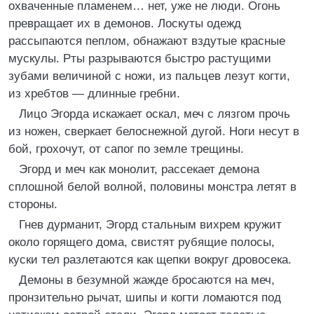
охваченные пламенем… нет, уже не люди. Огонь
превращает их в демонов. Лоскуты одежд
рассыпаются пеплом, обнажают вздутые красные
мускулы. Рты разрываются быстро растущими
зубами величиной с ножи, из пальцев лезут когти,
из хребтов — длинные гребни.
Лицо Эгорда искажает оскал, меч с лязгом прочь
из ножен, сверкает белоснежной дугой. Ноги несут в
бой, грохочут, от сапог по земле трещины.
Эгорд и меч как монолит, рассекает демона
сплошной белой волной, половины монстра летят в
стороны.
Гнев дурманит, Эгорд стальным вихрем кружит
около горящего дома, свистят рубящие полосы,
куски тел разлетаются как щепки вокруг дровосека.
Демоны в безумной жажде бросаются на меч,
пронзительно рычат, шипы и когти ломаются под