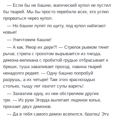
— Если бы не башни, магический купол не пустил
бы тварей. Мы бы просто перебили всех, кто успел
прорваться через купол.
— Но башни лупят по щиту, под купол набегают
новые!
— Уничтожим башни!
— А как, Ямор их дери?! — Стрелок рывком тянет
рычаг, стрела с грохотом вырывается из гнезда,
демона-великана с пробитой грудью отбрасывает к
бреши, туша заваливает проход, лавина тварей
ненадолго редеет. — Одну башню попробуй
разрушь, а их четыре! Там этих краснозадых
столько, тыщу лет хватит супы варить!
— Захватим одну, из нее обстреляем другие
три. — Из руки Эгорда вылетает ледяное копье,
пронзает двух демонов.
— Да в тебя самого демон вселился, братец! Эту