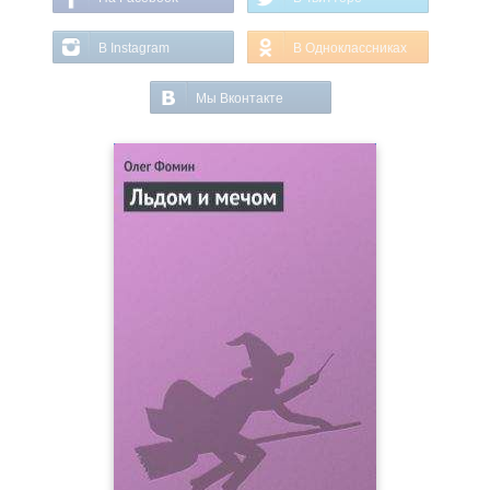
В Instagram
В Одноклассниках
Мы Вконтакте