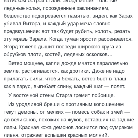
натиском острой стали. Эгорд метает толстые
ледяные колья, порожденные заклинанием,
бешенство подогревается памятью, видел, как Зарах
убивал Витора, и каждый удар меча словно
предвкушение: вот так будет рубить, колоть, резать
эту мразь Зараха. Когда туман ярости рассеивается,
Эгорд тяжело дышит посреди широкого круга из
обрубков плоти, костей, ледяных осколков…
Ветер мощнее, капли дождя мчатся параллельно
земле, растягиваются, как дротики. Даже не надо
прилагать силы, чтобы бежать, ветер бьет в плащ
как в парус, выгибает спину, каждый шаг — полет.
У восточной стены Старга гремит побоище.
Из уродливой бреши с противным копошением
текут демоны, от мелких — помесь собак и змей —
до великанов, похожих на жуков, вставших на задние
лапы. Красная кожа демонов лоснится под сумраком
ливня, отражает вспышки красных молний.