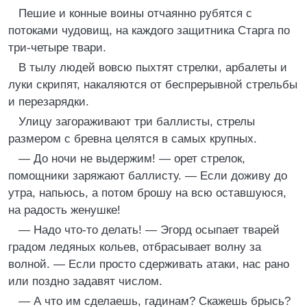
Пешие и конные воины отчаянно рубятся с
потоками чудовищ, на каждого защитника Старга по
три-четыре твари.
В тылу людей вовсю пыхтят стрелки, арбалеты и
луки скрипят, накаляются от беспрерывной стрельбы
и перезарядки.
Улицу загораживают три баллисты, стрелы
размером с бревна целятся в самых крупных.
— До ночи не выдержим! — орет стрелок,
помощники заряжают баллисту. — Если доживу до
утра, напьюсь, а потом брошу на всю оставшуюся,
на радость женушке!
— Надо что-то делать! — Эгорд осыпает тварей
градом ледяных кольев, отбрасывает волну за
волной. — Если просто сдерживать атаки, нас рано
или поздно задавят числом.
— А что им сделаешь, гадинам? Скажешь брысь?