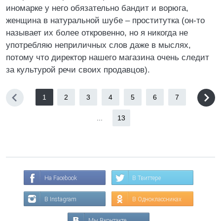
иномарке у него обязательно бандит и ворюга,
женщина в натуральной шубе – проститутка (он-то
называет их более откровенно, но я никогда не
употребляю неприличных слов даже в мыслях,
потому что директор нашего магазина очень следит
за культурой речи своих продавцов).
1
2
3
4
5
6
7
...
13
На Facebook
В Твиттере
В Instagram
В Одноклассниках
Мы Вконтакте