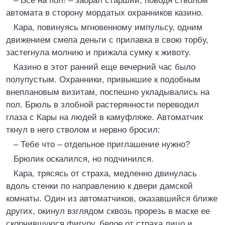
– Все на пол! – заорал старший, поводя стволом
автомата в сторону мордатых охранников казино.
Кара, повинуясь мгновенному импульсу, одним
движением смела деньги с прилавка в свою торбу,
застегнула молнию и прижала сумку к животу.
Казино в этот ранний еще вечерний час было
полупустым. Охранники, привыкшие к подобным
внеплановым визитам, поспешно укладывались на
пол. Брюль в злобной растерянности переводил
глаза с Кары на людей в камуфляже. Автоматчик
ткнул в него стволом и нервно бросил:
– Тебе что – отдельное приглашение нужно?
Брюлик оскалился, но подчинился.
Кара, трясясь от страха, медленно двинулась
вдоль стенки по направлению к двери дамской
комнаты. Один из автоматчиков, оказавшийся ближе
других, окинул взглядом сквозь прорезь в маске ее
скорчившуюся фигуру, белое от страха лицо и