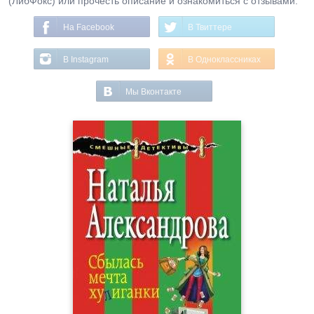
(ЛибФокс) или прочесть описание и ознакомиться с отзывами.
На Facebook
В Твиттере
В Instagram
В Одноклассниках
Мы Вконтакте