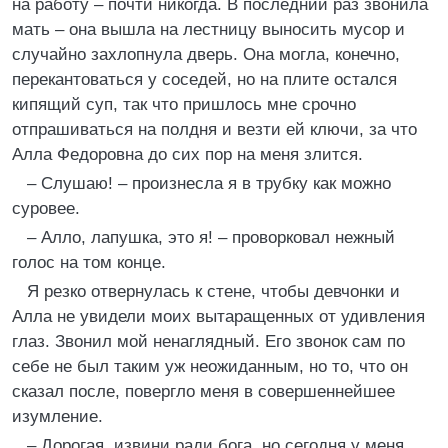
на работу – почти никогда. В последний раз звонила
мать – она вышла на лестницу выносить мусор и
случайно захлопнула дверь. Она могла, конечно,
перекантоваться у соседей, но на плите остался
кипящий суп, так что пришлось мне срочно
отпрашиваться на полдня и везти ей ключи, за что
Алла Федоровна до сих пор на меня злится.
– Слушаю! – произнесла я в трубку как можно
суровее.
– Алло, лапушка, это я! – проворковал нежный
голос на том конце.
Я резко отвернулась к стене, чтобы девчонки и
Алла не увидели моих вытаращенных от удивления
глаз. Звонил мой ненаглядный. Его звонок сам по
себе не был таким уж неожиданным, но то, что он
сказал после, повергло меня в совершеннейшее
изумление.
– Дорогая, извини ради бога, но сегодня у меня