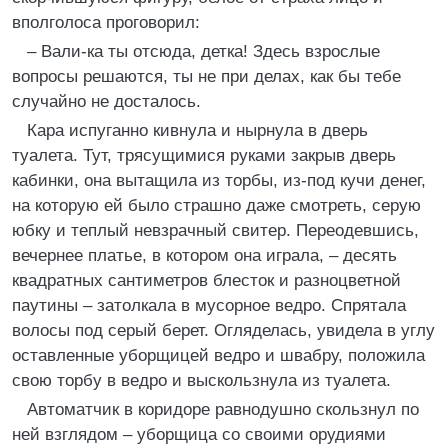
вполголоса проговорил:
– Вали-ка ты отсюда, детка! Здесь взрослые
вопросы решаются, ты не при делах, как бы тебе
случайно не досталось.
Кара испуганно кивнула и нырнула в дверь
туалета. Тут, трясущимися руками закрыв дверь
кабинки, она вытащила из торбы, из-под кучи денег,
на которую ей было страшно даже смотреть, серую
юбку и теплый невзрачный свитер. Переодевшись,
вечернее платье, в котором она играла, – десять
квадратных сантиметров блесток и разноцветной
паутины – затолкала в мусорное ведро. Спрятала
волосы под серый берет. Огляделась, увидела в углу
оставленные уборщицей ведро и швабру, положила
свою торбу в ведро и выскользнула из туалета.
Автоматчик в коридоре равнодушно скользнул по
ней взглядом – уборщица со своими орудиями