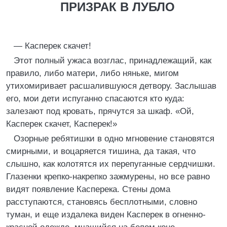
ПРИЗРАК В ЛУБЛО
― Касперек скачет!
Этот полный ужаса возглас, принадлежащий, как
правило, либо матери, либо няньке, мигом
утихомиривает расшалившуюся детвору. Заслышав
его, мои дети испуганно спасаются кто куда:
залезают под кровать, прячутся за шкаф. «Ой,
Касперек скачет, Касперек!»
Озорные ребятишки в одно мгновение становятся
смирными, и воцаряется тишина, да такая, что
слышно, как колотятся их перепуганные сердчишки.
Глазенки крепко-накрепко зажмурены, но все равно
видят появление Касперека. Стены дома
расступаются, становясь бесплотными, словно
туман, и еще издалека виден Касперек в огненно-