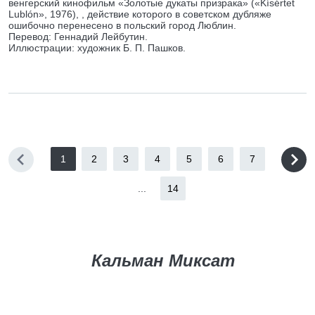
венгерский кинофильм «Золотые дукаты призрака» («Kísértet
Lublón», 1976), , действие которого в советском дубляже
ошибочно перенесено в польский город Люблин.
Перевод: Геннадий Лейбутин.
Иллюстрации: художник Б. П. Пашков.
1
2
3
4
5
6
7
...
14
Кальман Миксат