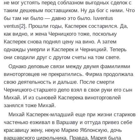
не мог устоять перед соблазном выгодных сделок с
таким дешевым поставщиком. Ну да бог с ними. Что
бы там ни было ― давно это было. Iuventus
ventus[2]. Прошли годы, Касперек состарился. Да,
как видно, и жена Черницкого тоже, поскольку
Касперек снова поднял цену на вино. А затем
однажды умерли и Касперек и Черницкий. Теперь
они сводили друг с другом счеты на том свете.
Однако деловые связи между двумя фамилиями
виноторговцев не прекратились. Фирма продолжала
свою деятельность и дальше. После смерти
Черницкого-старшего дело взял в свои руки его сын
Михай. И из сыновей Касперека виноторговлей
занялся тоже Михай.
Михай Касперек-младший еще при жизни стариков
частенько езживал в Варшаву и оттуда привез себе
красавицу жену, некую Марию Яблонскую, дочь
варшавского цирюльника. Правда, Мария была