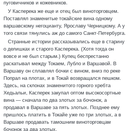
пуговичников и кожевников.
У Касперека же еще и отец был виноторговцем.
Поставлял знаменитые токайские вина одному
варшавскому негоцианту, Ярославу Черницкому. А у
того связи тянулись аж до самого Санкт-Петербурга.
Странные истории рассказывались еще в старину
о делишках и старого Касперека. (Хотя тогда он
вовсе и не был старым.) Купец беспрестанно
раскатывал между Токаем, Лубло и Варшавой. В
Варшаву он сплавлял бочки с вином, вниз по реке
Попрал на плотах, и в Токай возвращался пешком.
Здесь, на склонах знаменитого горного хребта
Хедьальи, Касперек закупал оптом высокосортные
вина ― сначала по два злотых за бочонок, а
продавал в Варшаве за пять злотых. Позднее ему
пришлось платить в Токайе уже по три злотых, а в
Варшаве продавать тамошним виноторговцам
бочонок за два злотых.