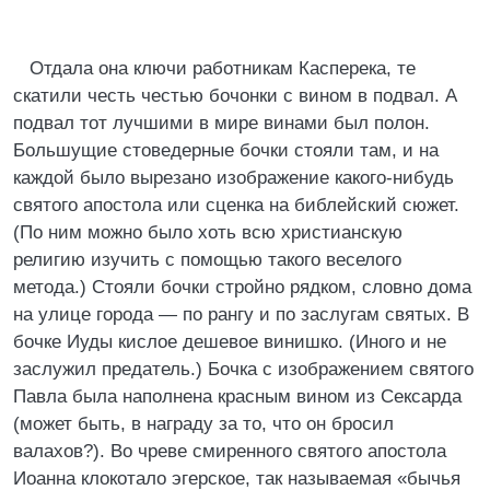
Отдала она ключи работникам Касперека, те
скатили честь честью бочонки с вином в подвал. А
подвал тот лучшими в мире винами был полон.
Большущие стоведерные бочки стояли там, и на
каждой было вырезано изображение какого-нибудь
святого апостола или сценка на библейский сюжет.
(По ним можно было хоть всю христианскую
религию изучить с помощью такого веселого
метода.) Стояли бочки стройно рядком, словно дома
на улице города ― по рангу и по заслугам святых. В
бочке Иуды кислое дешевое винишко. (Иного и не
заслужил предатель.) Бочка с изображением святого
Павла была наполнена красным вином из Сексарда
(может быть, в награду за то, что он бросил
валахов?). Во чреве смиренного святого апостола
Иоанна клокотало эгерское, так называемая «бычья