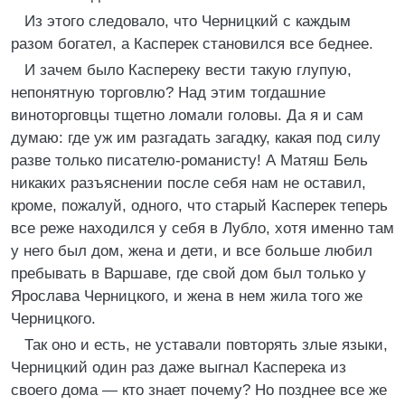
Из этого следовало, что Черницкий с каждым
разом богател, а Касперек становился все беднее.
И зачем было Каспереку вести такую глупую,
непонятную торговлю? Над этим тогдашние
виноторговцы тщетно ломали головы. Да я и сам
думаю: где уж им разгадать загадку, какая под силу
разве только писателю-романисту! А Матяш Бель
никаких разъяснении после себя нам не оставил,
кроме, пожалуй, одного, что старый Касперек теперь
все реже находился у себя в Лубло, хотя именно там
у него был дом, жена и дети, и все больше любил
пребывать в Варшаве, где свой дом был только у
Ярослава Черницкого, и жена в нем жила того же
Черницкого.
Так оно и есть, не уставали повторять злые языки,
Черницкий один раз даже выгнал Касперека из
своего дома ― кто знает почему? Но позднее все же