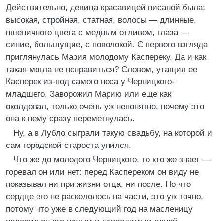
Действительно, девица красавицей писаной была:
высокая, стройная, статная, волосы ― длинные,
пшеничного цвета с медным отливом, глаза ―
синие, большущие, с поволокой. С первого взгляда
приглянулась Мария молодому Каспереку. Да и как
такая могла не понравиться? Словом, утащил ее
Касперек из-под самого носа у Черницкого-
младшего. Заворожил Марию или еще как
околдовал, только очень уж непонятно, почему это
она к нему сразу переметнулась.
Ну, а в Лубло сыграли такую свадьбу, на которой и
сам городской староста упился.
Что же до молодого Черницкого, то кто же знает ―
горевал он или нет: перед Каспереком он виду не
показывал ни при жизни отца, ни после. Но что
сердце его не раскололось на части, это уж точно,
потому что уже в следующий год на масленицу