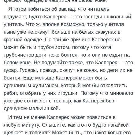
красной одежде, мчащийся на белом коне.
Я готов побиться об заклад, что читатель
подумает, будто Касперек ― это господин школьный
учитель. Что ж, вполне возможно, только учителя
ныне уже не скачут больше на белых скакунах в
красной одежде. По той же причине Касперек не
может быть и трубочистом, потому что хотя
трубочистов дети тоже боятся, но и они не ездят на
белом коне. Не подумайте также, что Касперек ― это
гусар. Гусары, правда, скачут на конях, но дети их не
боятся. Еще меньше Касперек может быть
драчливым хулиганом, который мог бы отколотить
ребят, отобрать у них игрушки. Потому что миновало
уже две сотни лет с тех пор, как Касперек был
драчуном-мальчишкой.
И тем не менее Касперек может появиться в
любую минуту. Слышите, как кто-то будто нагайкой
щелкает и топочет? Может быть, это цокот копыт его