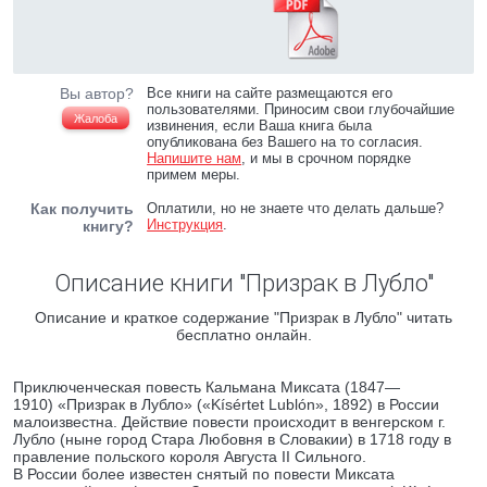
Вы автор?
Все книги на сайте размещаются его
пользователями. Приносим свои глубочайшие
Жалоба
извинения, если Ваша книга была
опубликована без Вашего на то согласия.
Напишите нам
, и мы в срочном порядке
примем меры.
Как получить
Оплатили, но не знаете что делать дальше?
Инструкция
.
книгу?
Описание книги "Призрак в Лубло"
Описание и краткое содержание "Призрак в Лубло" читать
бесплатно онлайн.
Приключенческая повесть Кальмана Миксата (1847—
1910) «Призрак в Лубло» («Kísértet Lublón», 1892) в России
малоизвестна. Действие повести происходит в венгерском г.
Лубло (ныне город Стара Любовня в Словакии) в 1718 году в
правление польского короля Августа II Сильного.
В России более известен снятый по повести Миксата