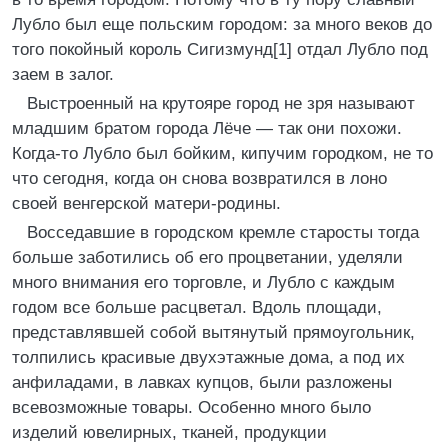
Лубло был еще польским городом: за много веков до
того покойный король Сигизмунд[1] отдал Лубло под
заем в залог.
Выстроенный на крутояре город не зря называют
младшим братом города Лёче ― так они похожи.
Когда-то Лубло был бойким, кипучим городком, не то
что сегодня, когда он снова возвратился в лоно
своей венгерской матери-родины.
Восседавшие в городском кремле старосты тогда
больше заботились об его процветании, уделяли
много внимания его торговле, и Лубло с каждым
годом все больше расцветал. Вдоль площади,
представлявшей собой вытянутый прямоугольник,
толпились красивые двухэтажные дома, а под их
анфиладами, в лавках купцов, были разложены
всевозможные товары. Особенно много было
изделий ювелирных, тканей, продукции