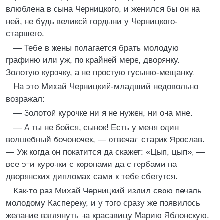
влюблена в сына Черницкого, и женился бы он на
ней, не будь великой гордыни у Черницкого-
старшего.
― Тебе в жены полагается брать молодую
графиню или уж, по крайней мере, дворянку.
Золотую курочку, а не простую гусыню-мещанку.
На это Михай Черницкий-младший недовольно
возражал:
― Золотой курочке ни я не нужен, ни она мне.
― А ты не бойся, сынок! Есть у меня один
волшебный бочоночек, ― отвечал старик Ярослав.
― Уж когда он покатится да скажет: «Цып, цып», ―
все эти курочки с коронами да с гербами на
дворянских дипломах сами к тебе сбегутся.
Как-то раз Михай Черницкий излил свою печаль
молодому Каспереку, и у того сразу же появилось
желание взглянуть на красавицу Марию Яблонскую.