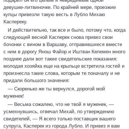
подарил он его целым и невредимым одной
девушке-литвиночке. По крайней мере, проезжие
купцы привезли такую весть в Лубло Михаю
Каспереку.
И действительно, так все и было, потому что, когда
следующей весной Касперек снова привез свои
бочонки с вином в Варшаву, отправившиеся вместе
с ним в дорогу Янош Файор и Иштван Келемен много
позднее дали вот такие свидетельские показания:
молодая хозяйка еще на крыльце встретила гостей и
произнесла такие слова, которым те поначалу и не
придали большого значения:
― Скоренько же ты вернулся, дорогой мой
муженек!
― Весьма сожалею, что не твой я муженек, ―
усмехнувшись, отвечал Михай, по утверждению
свидетелей, ― Я всего только поставщик вашего
супруга, Касперек из города Лубло. И привез я вам