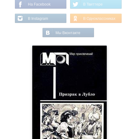
На Facebook
В Твиттере
В Instagram
В Одноклассниках
Мы Вконтакте