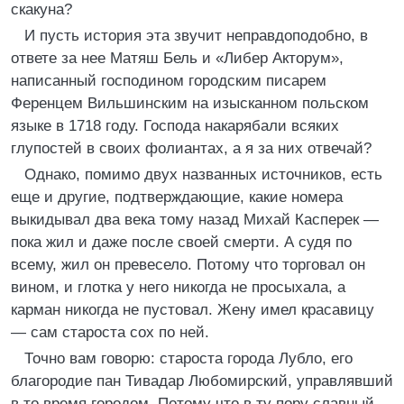
скакуна?
И пусть история эта звучит неправдоподобно, в
ответе за нее Матяш Бель и «Либер Акторум»,
написанный господином городским писарем
Ференцем Вильшинским на изысканном польском
языке в 1718 году. Господа накарябали всяких
глупостей в своих фолиантах, а я за них отвечай?
Однако, помимо двух названных источников, есть
еще и другие, подтверждающие, какие номера
выкидывал два века тому назад Михай Касперек ―
пока жил и даже после своей смерти. А судя по
всему, жил он превесело. Потому что торговал он
вином, и глотка у него никогда не просыхала, а
карман никогда не пустовал. Жену имел красавицу
― сам староста сох по ней.
Точно вам говорю: староста города Лубло, его
благородие пан Тивадар Любомирский, управлявший
в то время городом. Потому что в ту пору славный