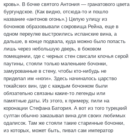
кровь». В бочке святого Антония ― гранатового цвета
бургундское. (Как видно, отсюда-то и пошло
название «антонов огонь».) Целую улицу из
бочонков образовывали сокровища Рейна, еще в
одном переулке выстроились испанские вина, а
дальше, в конце подвала, куда можно было попасть
лишь через небольшую дверь, в боковом
помещении, где с черных стен свисали клочья серой
паутины, стояли только маленькие бочонки,
замурованные в стену, чтобы кто-нибудь не
приделал им «ноги». Здесь начиналось царство
токайских вин, где с каждым бочонком были
обязательно связаны какие-то легенды или
памятные даты. Из этого, к примеру, пили на
коронации Стефана Батория. А вот из того турецкий
султан обычно заказывал вина для своих любимых
одалисок. Там же стояли такие старинные бочонки,
из которых, может быть, пивал сам император