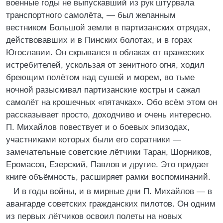
военные годы не выпускавший из рук штурвала
транспортного самолёта, — был желанным
вестником Большой земли в партизанских отрядах,
действовавших и в Пинских болотах, и в горах
Югославии. Он скрывался в облаках от вражеских
истребителей, ускользая от зенитного огня, ходил
бреющим полётом над сушей и морем, во тьме
ночной разыскивал партизанские костры и сажал
самолёт на крошечных «пятачках». Обо всём этом он
рассказывает просто, доходчиво и очень интересно.
П. Михайлов повествует и о боевых эпизодах,
участниками которых были его соратники —
замечательные советские лётчики Таран, Шорников,
Еромасов, Езерский, Павлов и другие. Это придает
книге объёмность, расширяет рамки воспоминаний.
И в годы войны, и в мирные дни П. Михайлов — в
авангарде советских гражданских пилотов. Он одним
из первых лётчиков освоил полеты на новых