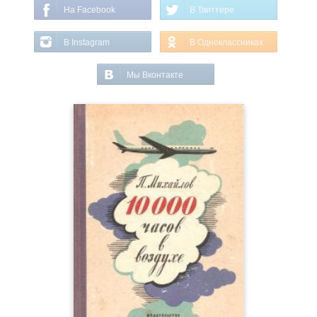
На Facebook
В Твиттере
В Instagram
В Одноклассниках
Мы Вконтакте