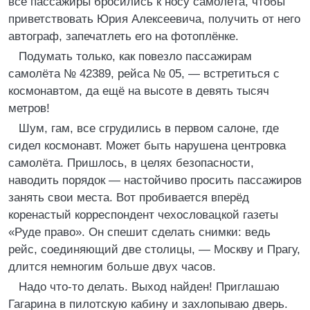
все пассажиры бросились к носу самолёта, чтобы
приветствовать Юрия Алексеевича, получить от него
автограф, запечатлеть его на фотоплёнке.
Подумать только, как повезло пассажирам
самолёта № 42389, рейса № 05, — встретиться с
космонавтом, да ещё на высоте в девять тысяч
метров!
Шум, гам, все сгрудились в первом салоне, где
сидел космонавт. Может быть нарушена центровка
самолёта. Пришлось, в целях безопасности,
наводить порядок — настойчиво просить пассажиров
занять свои места. Вот пробивается вперёд
коренастый корреспондент чехословацкой газеты
«Руде право». Он спешит сделать снимки: ведь
рейс, соединяющий две столицы, — Москву и Прагу,
длится немногим больше двух часов.
Надо что-то делать. Выход найден! Приглашаю
Гагарина в пилотскую кабину и захлопываю дверь.