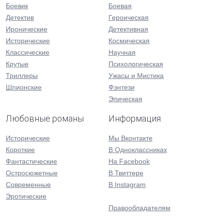
Боевик
Боевая
Детектив
Героическая
Иронические
Детективная
Исторические
Космическая
Классические
Научная
Крутые
Психологическая
Триллеры
Ужасы и Мистика
Шпионские
Фэнтези
Эпическая
Любовные романы
Информация
Исторические
Мы Вконтакте
Короткие
В Одноклассниках
Фантастические
На Facebook
Остросюжетные
В Твиттере
Современные
В Instagram
Эротические
Правообладателям