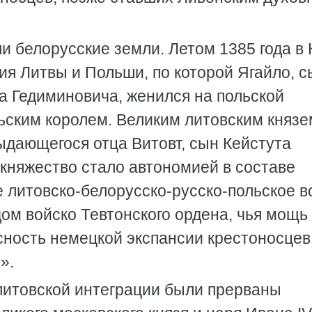
и белорусские земли. Летом 1385 года в 
ия Литвы и Польши, по которой Ягайло, с
да Гедиминовича, женился на польской
льским королем. Великим литовским князе
дающегося отца Витовт, сын Кейстута
 княжество стало автономией в составе
 литовско-белорусско-русско-польское в
ом войско Тевтонского ордена, чья мощь
сность немецкой экспансии крестоносцев
».
литовской интеграции были прерваны