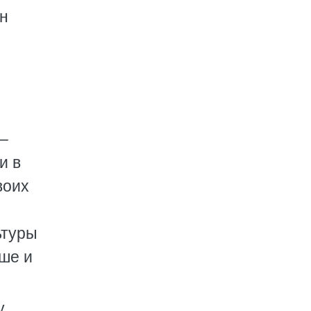
ын
 –
и в
воих
ьтуры
уше и
у