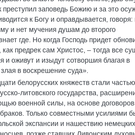
ек преступил заповедь Божию и за это осу
водится к Богу и оправдывается, говоря: 
ому и нет мучения душам до второго
знает где. Но когда Господь придет обнов
 как предрек сам Христос, – тогда все с
я и оживут и изыдут сотворшия благая в
злая в воскрешение суда».
адцати белорусских княжеств стали частью
русско-литовского государства, расширен
ощью военной силы, на основе договоров
 браков. Только совместными усилиями 
ольской экспансии и нашествию немецки
еносцев, позже ставших Ливонским духов