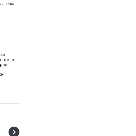
огласны.
рии
 том, в
ории,
же