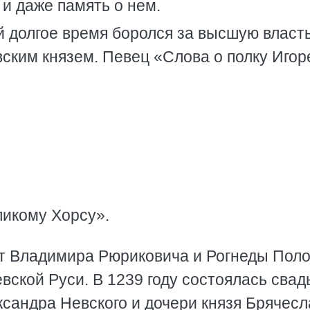
 и даже память о нем.
 долгое время боролся за высшую власть
вским князем. Певец «Слова о полку Игор
ликому Хорсу».
 от Владимира Рюриковича и Рогнеды Пол
ской Руси. В 1239 году состоялась свад
ксандра Невского и дочери князя Брячес