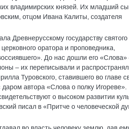
ких владимирских князей. Их младший с
вским, отцом Ивана Калиты, создателя
дала Древнерусскому государству святого
 церковного оратора и проповедника,
воссиявшего». До нас дошли его «Слова»
ноны – их переписывали и распространял
рилла Туровского, ставившего во главе с
 даром автора «Слова о полку Игореве».
свидетельствуют о высоком развитии кул
вский писал в «Притче о человеческой д
тдавал во власть человеку землю, дав ем