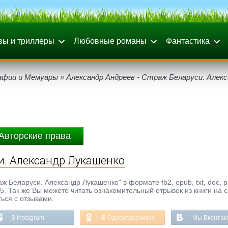
вы и триллеры
Любовные романы
Фантастика
афии и Мемуары
» Александр Андреев - Страж Беларуси. Алекс
Авторские права
и. Александр Лукашенко
ж Беларуси. Александр Лукашенко" в формате fb2, epub, txt, doc, p
5. Так же Вы можете читать ознакомительный отрывок из книги на 
ься с отзывами.
В Instagram
В Одноклассниках
Мы Вконтак