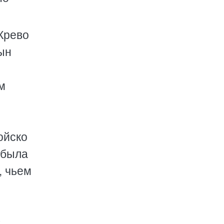
Крево
ын
м
ойско
 была
, чьем