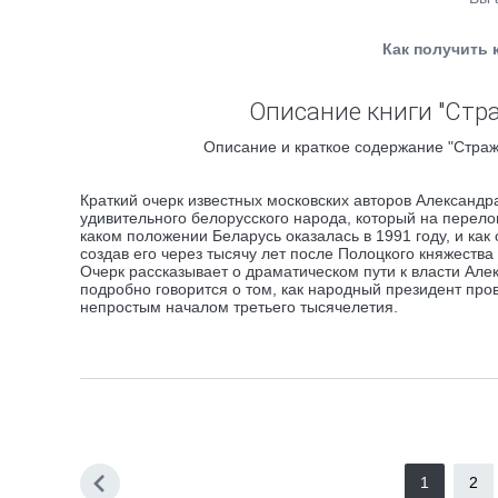
Как получить 
Описание книги "Стр
Описание и краткое содержание "Страж
Краткий очерк известных московских авторов Александ
удивительного белорусского народа, который на перело
каком положении Беларусь оказалась в 1991 году, и как
создав его через тысячу лет после Полоцкого княжеств
Очерк рассказывает о драматическом пути к власти Але
подробно говорится о том, как народный президент про
непростым началом третьего тысячелетия.
1
2