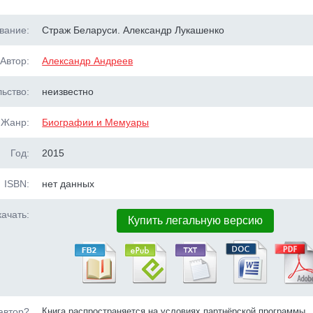
вание:
Страж Беларуси. Александр Лукашенко
Автор:
Александр Андреев
ьство:
неизвестно
Жанр:
Биографии и Мемуары
Год:
2015
ISBN:
нет данных
ачать:
Купить легальную версию
автор?
Книга распространяется на условиях партнёрской программы.