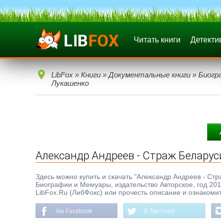
Читать книги
Детекти
LibFox
»
Книги
»
Документальные книги
»
Биогр
Лукашенко
Александр Андреев - Страж Беларус
Здесь можно купить и скачать "Александр Андреев - Стра
Биографии и Мемуары, издательство Авторское, год 201
LibFox.Ru (ЛибФокс) или прочесть описание и ознакомит
На Facebook
В Твиттере