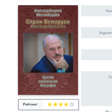
Наз
Издател
Ск
Рейтинг:
Вы 