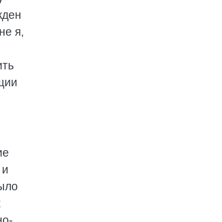
жден
не я,
ить
ущии
ие
 и
было
х
но-