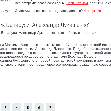
Все авторские права соблюдены.
Напишите нам
, если Вы не с
книгу?
Оплатили, но не знаете что делать дальше?
Инструкция
.
аж Беларуси. Александр Лукашенко"
 Беларуси. Александр Лукашенко" читать бесплатно онлайн.
ра и Максима Андреевых рассказывает о бурной тысячелетней исто
ме времен возглавил Александр Лукашенко. Подробно рассказано о
 она шла к созданию второго независимого государства в своей ист
а выдающегося государственного деятеля Всеслава Вещего.
ксандра Лукашенко, его первой президентской компании, в нем так
вел свою страну и ее народ через все преграды, рожденные совсем
3
4
5
6
7