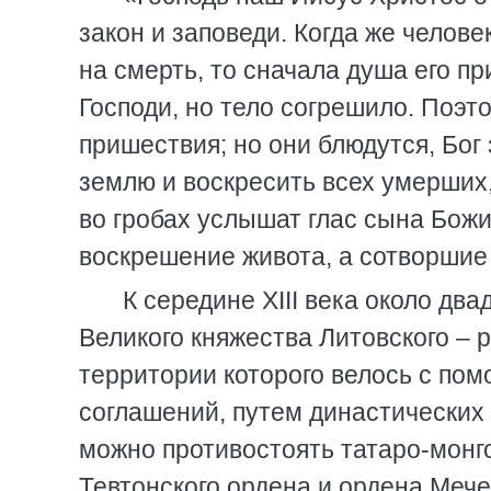
закон и заповеди. Когда же челов
на смерть, то сначала душа его при
Господи, но тело согрешило. Поэт
пришествия; но они блюдутся, Бог 
землю и воскресить всех умерших,
во гробах услышат глас сына Божи
воскрешение живота, а сотворшие 
К середине XIII века около дв
Великого княжества Литовского – 
территории которого велось с пом
соглашений, путем династических
можно противостоять татаро-монг
Тевтонского ордена и ордена Меч