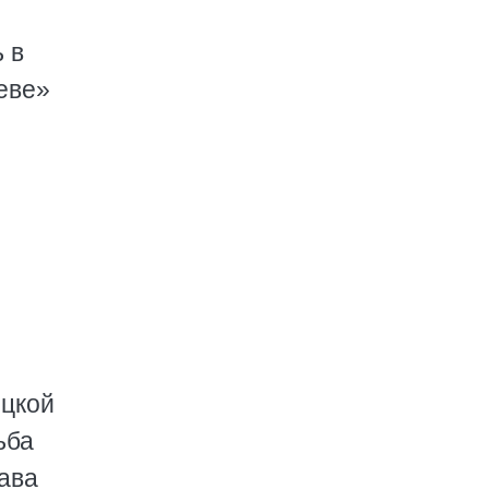
 в
еве»
оцкой
ьба
лава