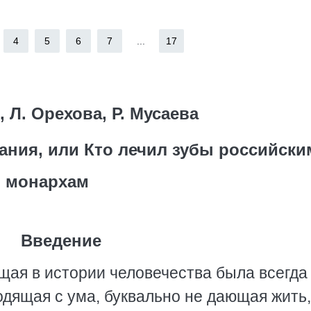
4
5
6
7
...
17
, Л. Орехова, Р. Мусаева
ания, или Кто лечил зубы российски
монархам
Введение
ая в истории человечества была всегда
одящая с ума, буквально не дающая жить,