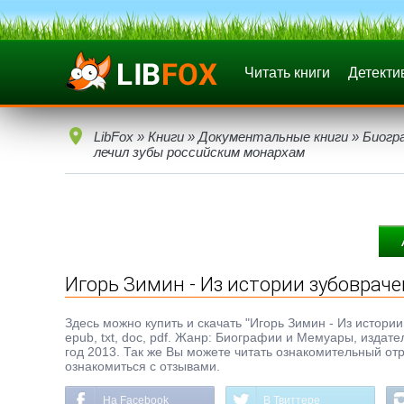
Читать книги
Детекти
LibFox
»
Книги
»
Документальные книги
»
Биогр
лечил зубы российским монархам
Игорь Зимин - Из истории зубоврач
Здесь можно купить и скачать "Игорь Зимин - Из истори
epub, txt, doc, pdf. Жанр: Биографии и Мемуары, изда
год 2013. Так же Вы можете читать ознакомительный отр
ознакомиться с отзывами.
На Facebook
В Твиттере