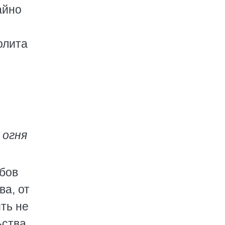
айно
олита
 огня
убов
ва, от
ть не
ьства