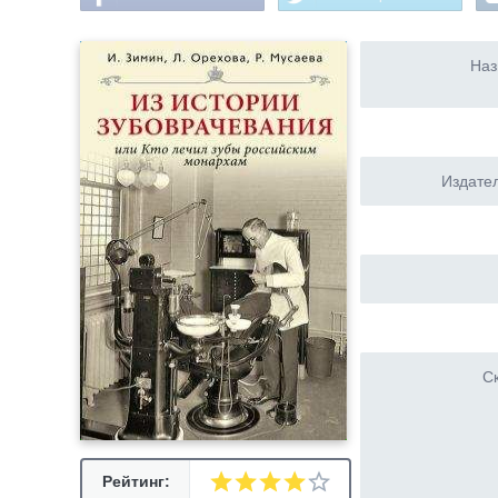
Наз
Издател
Ск
Рейтинг: