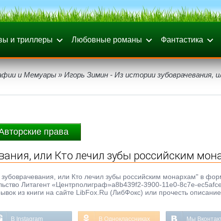
вы и триллеры
Любовные романы
Фантастика
афии и Мемуары
» Игорь Зимин - Из истории зубоврачевания, 
Авторские права
евания, или Кто лечил зубы российским мон
и зубоврачевания, или Кто лечил зубы российским монархам" в фор
тельство Литагент «Центрполиграф»a8b439f2-3900-11e0-8c7e-ec5afc
ывок из книги на сайте LibFox.Ru (ЛибФокс) или прочесть описание
В Instagram
В Одноклассниках
Мы Вконтак