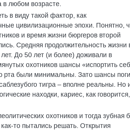
а в любом возрасте.
ть в виду такой фактор, как
чные цивилизационные эпохи. Понятно, ч
тников и время жизни бюргеров второй
лись. Средняя продолжительность жизни 
ет. До 50 лет (и более) доживали в
омянутых охотников шансы «испортить се
ю рта были минимальны. Зато шансы пог
саблезубого тигра – вполне реальны. Но 
огические находки, кариес, как говорится,
еолитических охотников и тогда зубная 
 как-то пытались решать. Открытия