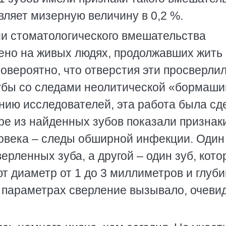
вляет мизерную величину в 0,2 %.
и стоматологического вмешательства
ено на живых людях, продолжавших жить
вероятно, что отверстия эти просверлил
 зубы со следами неолитической «бормаш
ению исследователей, эта работа была сд
ыре из найденных зубов показали признак
ловека – следы обширной инфекции. Один
ерленных зуба, а другой – один зуб, кот
 диаметр от 1 до 3 миллиметров и глуби
х параметрах сверление вызывало, очеви