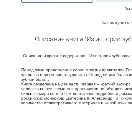
Вы 
Как получить 
Описание книги "Из истории зу
Описание и краткое содержание "Из истории зубовраче
Перед вами продолжение серии о жизни правителей Росси
здоровья первых лиц государства. Перед лицом болезни 
зубной боли…
Книга разделена на две части: первая – краткий экскур
человека во все времена и практически не обходит нико
сильные мира сего, о чем достаточно подробно и расс
российских монархов: Екатерина II, Александр I и Николай
количество иллюстративного материала и живой язык ав