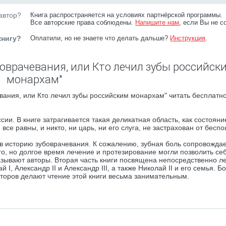
автор?
Книга распространяется на условиях партнёрской программы.
Все авторские права соблюдены.
Напишите нам
, если Вы не с
книгу?
Оплатили, но не знаете что делать дальше?
Инструкция
.
боврачевания, или Кто лечил зубы российск
монархам"
вания, или Кто лечил зубы российским монархам" читать бесплатн
и. В книге затрагивается такая деликатная область, как состояни
все равны, и никто, ни царь, ни его слуга, не застрахован от бес
с в историю зубоврачевания. К сожалению, зубная боль сопровожда
го, но долгое время лечение и протезирование могли позволить се
казывают авторы. Вторая часть книги посвящена непосредственно 
 I, Александр II и Александр III, а также Николай II и его семья. 
торов делают чтение этой книги весьма занимательным.