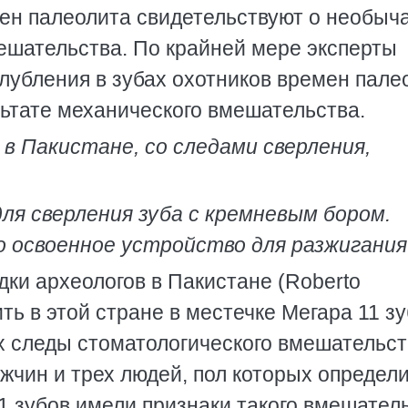
ен палеолита свидетельствуют о необыч
ешательства. По крайней мере эксперты
глубления в зубах охотников времен пале
льтате механического вмешательства.
в Пакистане, со следами сверления,
ля сверления зуба с кремневым бором.
 освоенное устройство для разжигания
дки археологов в Пакистане (Roberto
ить в этой стране в местечке Мегара 11 з
х следы стоматологического вмешательст
жчин и трех людей, пол которых определи
11 зубов имели признаки такого вмешател