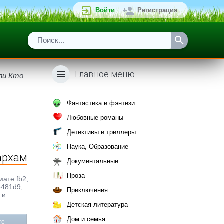
Войти
Регистрация
Главное меню
или Кто
Фантастика и фэнтези
Любовные романы
Детективы и триллеры
Наука, Образование
архам
Документальные
Проза
мате fb2,
e481d9,
Приключения
 и
Детская литература
Дом и семья
те