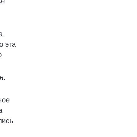
ке
а
о эта
о
н.
ное
а
лись