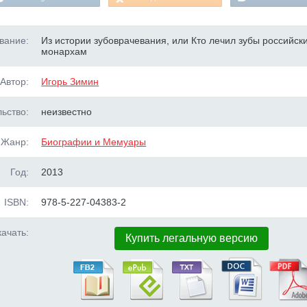
вание:
Из истории зубоврачевания, или Кто лечил зубы российск
монархам
Автор:
Игорь Зимин
ьство:
неизвестно
Жанр:
Биографии и Мемуары
Год:
2013
ISBN:
978-5-227-04383-2
ачать:
Купить легальную версию