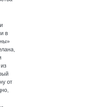
 и
и в
ины»
елана,
и
 из
орый
ну от
дно,