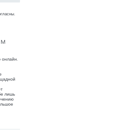
огласны.
им
о онлайн.
е
пощадной
ет
бе лишь
лечению
Большое