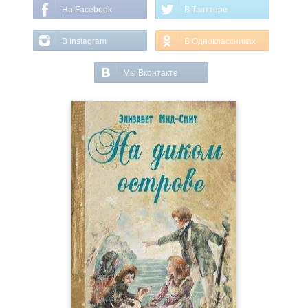
На Facebook
В Твиттере
В Instagram
В Одноклассниках
Мы Вконтакте