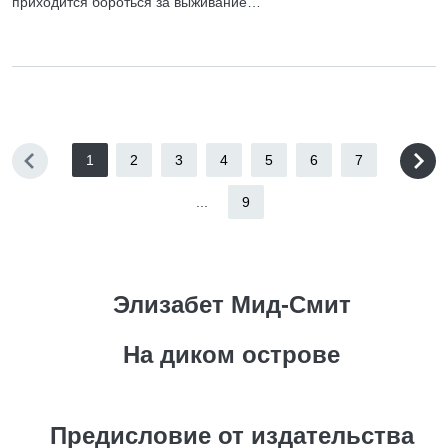
приходится бороться за выживание…
1
2
3
4
5
6
7
...
9
Элизабет Мид-Смит
На диком острове
Предисловие от издательства