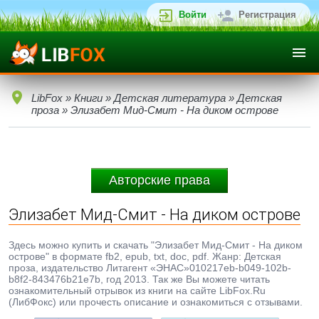
Войти
Регистрация
LibFox
»
Книги
»
Детская литература
»
Детская
проза
» Элизабет Мид-Смит - На диком острове
Авторские права
Элизабет Мид-Смит - На диком острове
Здесь можно купить и скачать "Элизабет Мид-Смит - На диком
острове" в формате fb2, epub, txt, doc, pdf. Жанр: Детская
проза, издательство Литагент «ЭНАС»010217eb-b049-102b-
b8f2-843476b21e7b, год 2013. Так же Вы можете читать
ознакомительный отрывок из книги на сайте LibFox.Ru
(ЛибФокс) или прочесть описание и ознакомиться с отзывами.