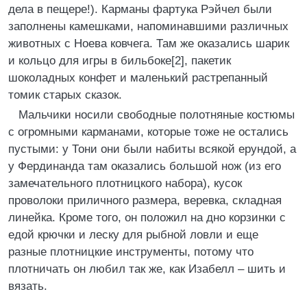
дела в пещере!). Карманы фартука Рэйчел были
заполнены камешками, напоминавшими различных
животных с Ноева ковчега. Там же оказались шарик
и кольцо для игры в бильбоке[2], пакетик
шоколадных конфет и маленький растрепанный
томик старых сказок.
Мальчики носили свободные полотняные костюмы
с огромными карманами, которые тоже не остались
пустыми: у Тони они были набиты всякой ерундой, а
у Фердинанда там оказались большой нож (из его
замечательного плотницкого набора), кусок
проволоки приличного размера, веревка, складная
линейка. Кроме того, он положил на дно корзинки с
едой крючки и леску для рыбной ловли и еще
разные плотницкие инструменты, потому что
плотничать он любил так же, как Изабелл – шить и
вязать.