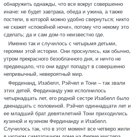
обнаружить однажды, что все вокруг совершенно
иначе: не будет завтрака, обеда и ужина, а также
постели, в которой можно удобно свернуться; никто
не скажет «спокойной ночи», потому что некому это
сделать; да и сам дом-то неизвестно где.
Именно так и случилось с четырьмя детьми,
героями этой истории. Они проснулись, как обычно,
утром прекрасного безоблачного дня, и ничто не
предвещало, что они вдруг попадут в совершенно
непривычный, невероятный мир.
Фердинанд, Изабелл, Рэйчел и Тони – так звали
этих детей. Фердинанду уже исполнилось
четырнадцать лет, его родной сестре Изабелл было
двенадцать с половиной. Рэйчел одиннадцати лет и
ее младший брат девятилетний Тони приходились
кузиной и кузеном Фердинанду и Изабелл.
Случилось так, что в этот момент все четверо жили
в уютном симпатичном доме на ферме мистера