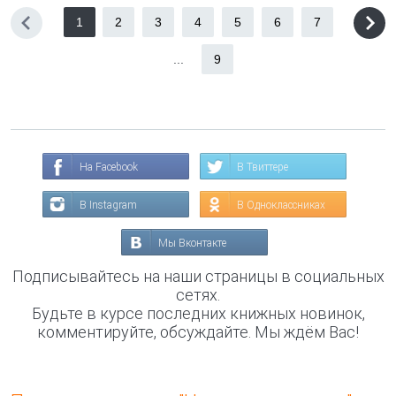
1
2
3
4
5
6
7
...
9
На Facebook
В Твиттере
В Instagram
В Одноклассниках
Мы Вконтакте
Подписывайтесь на наши страницы в социальных
сетях.
Будьте в курсе последних книжных новинок,
комментируйте, обсуждайте. Мы ждём Вас!