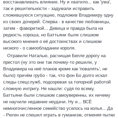
восстанавливать влияние. Ну и хватило... как 'ума',
так и решительности - задумали исправить
сложившуюся ситуацию, подложив Владимиру одну
из своих дочерей. Сперва - в качестве любовницы,
затем - фавориткой... Девица и правда была на
редкость хороша, но Баттьяни были слишком
высокого мнения о её достоинствах и слишком
низкого - о самообладании короля.
Отравили Наталью, расчищая Белле дорогу на
престол (ну это они так почему-то решили, у
Владимира на неё планов кроме как 'повалять', не
было) причём грубо - так, что фон Бо долго искал
следы спецслужб, подозревая за топорной работой
сложную интригу. Не нашли: судя по всему,
Баттьяни были слишком самоуверенны, их ничему
не научили недавние неудачи. Ну и... ВСЁ
немногочисленное семейство уселось на колья... Да
- Рюген не спешил играть в гуманизм, отменяя пытки