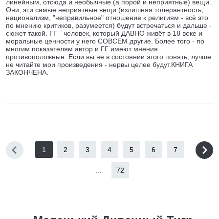
линейным, отсюда и необычные (а порой и неприятные) вещи.
Они, эти самые неприятные вещи (излишняя толерантность,
национализм, "неправильное" отношение к религиям - всё это
по мнению критиков, разумеется) будут встречаться и дальше -
сюжет такой. ГГ - человек, который ДАВНО живёт в 18 веке и
моральные ценности у него СОВСЕМ другие. Более того - по
многим показателям автор и ГГ имеют мнения
противоположные. Если вы не в состоянии этого понять, лучше
не читайте мои произведения - нервы целее будут.КНИГА
ЗАКОНЧЕНА.
1
2
3
4
5
6
7
...
72