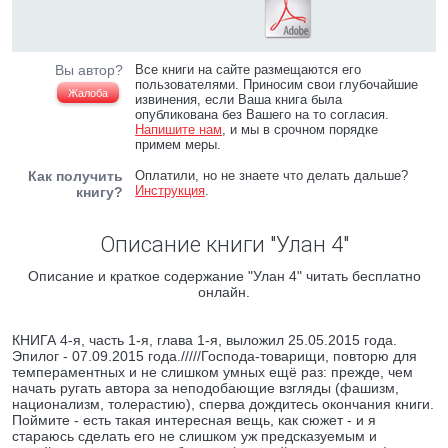
Вы автор?
Все книги на сайте размещаются его
пользователями. Приносим свои глубочайшие
Жалоба
извинения, если Ваша книга была
опубликована без Вашего на то согласия.
Напишите нам
, и мы в срочном порядке
примем меры.
Как получить
Оплатили, но не знаете что делать дальше?
Инструкция
.
книгу?
Описание книги "Улан 4"
Описание и краткое содержание "Улан 4" читать бесплатно
онлайн.
КНИГА 4-я, часть 1-я, глава 1-я, выложил 25.05.2015 года.
Эпилог - 07.09.2015 года./////Господа-товарищи, повторю для
темпераментных и не слишком умных ещё раз: прежде, чем
начать ругать автора за неподобающие взгляды (фашизм,
национализм, толерастию), сперва дождитесь окончания книги.
Поймите - есть такая интересная вещь, как сюжет - и я
стараюсь сделать его не слишком уж предсказуемым и