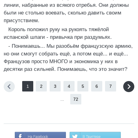
линии, набранные из всякого отребья. Они должны
были не столько воевать, сколько давить своим
присутствием.
Король положил руку на рукоять тяжёлой
испанской шпаги - привычка при раздумьях.
- Понимаешь... Мы разобьём французскую армию,
но они смогут собрать ещё, а потом ещё... и ещё...
Французов просто МНОГО и экономика у них в
десятки раз сильней. Понимаешь, что это значит?
1
2
3
4
5
6
7
...
72
На Facebook
В Твиттере