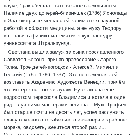
науке, брак обещал стать вполне гармоничным.
Наличие двух дочерей-близняшек (1786) Яснолады
и Златомиры не мешало ей заниматься научной
работой в области медицины, а её мужу Теодору
возглавить физико-математическую кафедру
университета Штральзунда.
Светлана вышла замуж за сына прославленного
Савватея Ворона, приняв православие Старого
Толка. Трое детей-погодков - Алексей, Михаил и
Георгий (1785, 1786, 1787). Это не помешало ей
возглавить Академию Художеств Венедии, причём
что интересно - по заслугам. Ну если она ещё
подростком переросла Владимира и встала в один
ряд с лучшими мастерами региона... Муж, Трофим,
был старше почти на десять лет, успел заслужить
славу отменного корабельного инженера и храброго
моряка, овдоветь, жениться второй раз и...
Оказаться полностью под каблуком жены-принцессы.