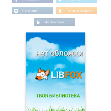
В Instagram
В Одноклассниках
Мы Вконтакте