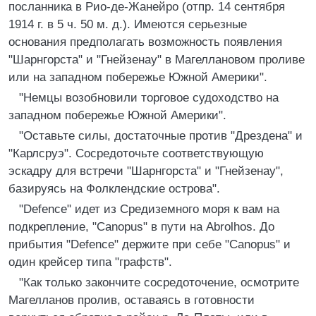
посланника в Рио-де-Жанейро (отпр. 14 сентября
1914 г. в 5 ч. 50 м. д.). Имеются серьезные
основания предполагать возможность появления
"Шарнгорста" и "Гнейзенау" в Магеллановом проливе
или на западном побережье Южной Америки".
"Немцы возобновили торговое судоходство на
западном побережье Южной Америки".
"Оставьте силы, достаточные против "Дрездена" и
"Карлсруэ". Сосредоточьте соответствующую
эскадру для встречи "Шарнгорста" и "Гнейзенау",
базируясь на Фолклендские острова".
"Defence" идет из Средиземного моря к вам на
подкрепление, "Canopus" в пути на Abrolhos. До
прибытия "Defence" держите при себе "Canopus" и
один крейсер типа "графств".
"Как только закончите сосредоточение, осмотрите
Магелланов пролив, оставаясь в готовности