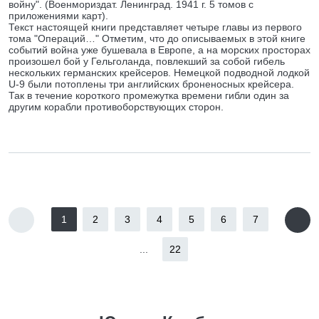
войну". (Военмориздат. Ленинград. 1941 г. 5 томов с
приложениями карт).
Текст настоящей книги представляет четыре главы из первого
тома "Операций…" Отметим, что до описываемых в этой книге
событий война уже бушевала в Европе, а на морских просторах
произошел бой у Гельголанда, повлекший за собой гибель
нескольких германских крейсеров. Немецкой подводной лодкой
U-9 были потоплены три английских броненосных крейсера.
Так в течение короткого промежутка времени гибли один за
другим корабли противоборствующих сторон.
1
2
3
4
5
6
7
...
22