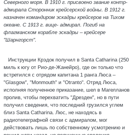
Северного моря. В 1910 г. присвоено звание контр-
адмирала Сторонник крейсерской войны. В 1912 г.
назначен командиром эскадры крейсеров на Тихом
океане. С 1913 г. вице- адмирал. Погиб на
флагманском корабле эскадры – крейсере
"Шарнгорст".
Инструкции Крэдок получил в Santa Catharina (250
миль к югу от Рио-де-Жанейро), где он только что
встретился с отрядом капитана 1 ранга Люса –
"Glasgow", "Monmouth" и "Otranto". Отряд Люса,
исполняя полученное приказание, шел в Магелланов
пролив, чтобы перехватить "Дрезден", но в пути
получил сведения, что последний грузился углем
близ Santa Catharina. Люс, не находясь в
радиотелеграфной связи с адмиралом, мог
действовать лишь по собственному усмотрению и