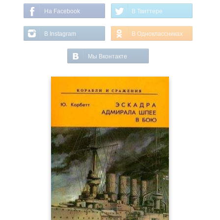
На Facebook
В Твиттере
В Instagram
В Одноклассниках
Мы Вконтакте