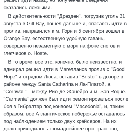
решил идти назад, но полученные сведения
оказались ложными.
В действительности "Дрезден", погрузив уголь 31
августа в Gill Вау, пошел дальше и, опасаясь идти в
пролив, направился к м. Горн и 5 сентября вошел в
Orange Вау, естественную удобную гавань,
совершенно незаметную с моря на фоне снегов и
глетчеров о. Hoste.
В то время все это, конечно, было неизвестно, и
адмирал решил идти в Магелланов пролив с "Good
Норе” и отрядом Люса, оставив "Bristol" в дозоре в
районе между Santa Catharina и Ла-Платой, а
"Cornwall" – между Рио-де-Жанейро и м. San Roque.
"Carmania" должен был идти ремонтироваться после
боя в Гибралтар под конвоем "Macedonia", и, таким
образом, все Атлантическое побережье оставалось
под наблюдением только двух крейсеров. На их
долю приходилось громаднейшее пространство,