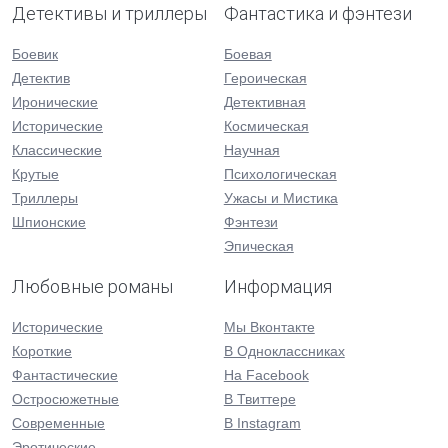
Детективы и триллеры
Фантастика и фэнтези
Боевик
Боевая
Детектив
Героическая
Иронические
Детективная
Исторические
Космическая
Классические
Научная
Крутые
Психологическая
Триллеры
Ужасы и Мистика
Шпионские
Фэнтези
Эпическая
Любовные романы
Информация
Исторические
Мы Вконтакте
Короткие
В Одноклассниках
Фантастические
На Facebook
Остросюжетные
В Твиттере
Современные
В Instagram
Эротические