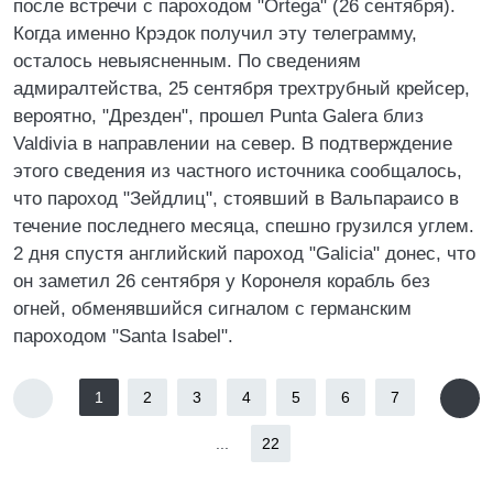
после встречи с пароходом "Ortega" (26 сентября).
Когда именно Крэдок получил эту телеграмму,
осталось невыясненным. По сведениям
адмиралтейства, 25 сентября трехтрубный крейсер,
вероятно, "Дрезден", прошел Punta Galera близ
Valdivia в направлении на север. В подтверждение
этого сведения из частного источника сообщалось,
что пароход "Зейдлиц", стоявший в Вальпараисо в
течение последнего месяца, спешно грузился углем.
2 дня спустя английский пароход "Galicia" донес, что
он заметил 26 сентября у Коронеля корабль без
огней, обменявшийся сигналом с германским
пароходом "Santa Isabel".
1
2
3
4
5
6
7
...
22