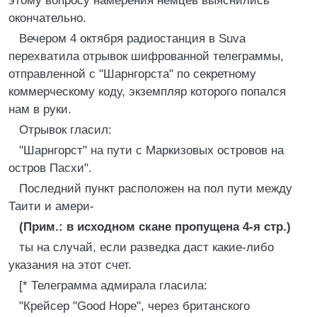
этому вопросу намерения немцев выяснились
окончательно.
Вечером 4 октября радиостанция в Suva
перехватила отрывок шифрованной телеграммы,
отправленной с "Шарнгорста" по секретному
коммерческому коду, экземпляр которого попался
нам в руки.
Отрывок гласил:
"Шарнгорст" на пути с Маркизовых островов на
остров Пасхи".
Последний пункт расположен на пол пути между
Таити и амери-
(Прим.: в исходном скане пропущена 4-я стр.)
ты на случай, если разведка даст какие-либо
указания на этот счет.
[* Телеграмма адмирала гласила:
"Крейсер "Good Норе", через британского