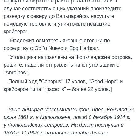
вернуться обратно в район р. Ла-Платы, или в
случае соответствующих указаний произведите
разведку к северу до Вальпарайсо, нарушьте
немецкую торговлю и уничтожьте немецкие
крейсера”.
"Надлежит осмотреть якорные стоянки по
соседству с Golfo Nuevo и Egg Harbour.
"Угольщики направлены на Фолклендские острова,
решите, надо ли отправлять на юг угольщики с
"Abrolhos".
Полный ход "Canopus" 17 узлов, "Good Норе" и
крейсеров типа "графств" – более 22 узлов.]
Вице-адмирал Максимилиан фон Шпее. Родился 22
июня 1861 г. в Копенгагене, погиб 8 декабря 1914 г.
у Фолклендских островов. На флот поступил в
1878 г. С 1908 г. начальник штаба флота