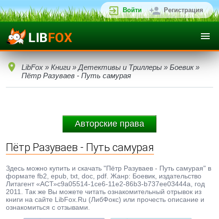
Войти
Регистрация
LibFox
»
Книги
»
Детективы и Триллеры
»
Боевик
»
Пётр Разуваев - Путь самурая
Авторские права
Пётр Разуваев - Путь самурая
Здесь можно купить и скачать "Пётр Разуваев - Путь самурая" в
формате fb2, epub, txt, doc, pdf. Жанр: Боевик, издательство
Литагент «АСТ»c9a05514-1ce6-11e2-86b3-b737ee03444a, год
2011. Так же Вы можете читать ознакомительный отрывок из
книги на сайте LibFox.Ru (ЛибФокс) или прочесть описание и
ознакомиться с отзывами.