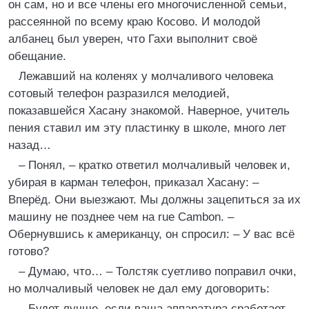
он сам, но и все члены его многочисленной семьи,
рассеянной по всему краю Косово. И молодой
албанец был уверен, что Гахи выполнит своё
обещание.
Лежавший на коленях у молчаливого человека
сотовый телефон разразился мелодией,
показавшейся Хасану знакомой. Наверное, учитель
пения ставил им эту пластинку в школе, много лет
назад…
– Понял, – кратко ответил молчаливый человек и,
убирая в карман телефон, приказал Хасану: –
Вперёд. Они выезжают. Мы должны зацепиться за их
машину не позднее чем на rue Cambon. –
Обернувшись к американцу, он спросил: – У вас всё
готово?
– Думаю, что… – Толстяк суетливо поправил очки,
но молчаливый человек не дал ему договорить:
– Будет лучше, если ваша аппаратура сработает, –