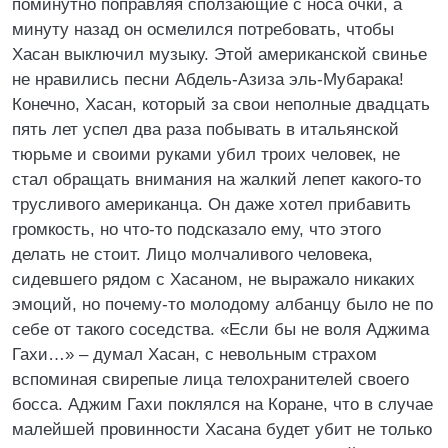
поминутно поправляя сползающие с носа очки, а
минуту назад он осмелился потребовать, чтобы
Хасан выключил музыку. Этой американской свинье
не нравились песни Абдель-Азиза эль-Мубарака!
Конечно, Хасан, который за свои неполные двадцать
пять лет успел два раза побывать в итальянской
тюрьме и своими руками убил троих человек, не
стал обращать внимания на жалкий лепет какого-то
трусливого американца. Он даже хотел прибавить
громкость, но что-то подсказало ему, что этого
делать не стоит. Лицо молчаливого человека,
сидевшего рядом с Хасаном, не выражало никаких
эмоций, но почему-то молодому албанцу было не по
себе от такого соседства. «Если бы не воля Аджима
Гахи…» – думал Хасан, с невольным страхом
вспоминая свирепые лица телохранителей своего
босса. Аджим Гахи поклялся на Коране, что в случае
малейшей провинности Хасана будет убит не только