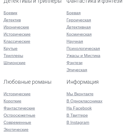
Детективы и триллеры
Фантастика и фэнтези
Боевик
Боевая
Детектив
Героическая
Иронические
Детективная
Исторические
Космическая
Классические
Научная
Крутые
Психологическая
Триллеры
Ужасы и Мистика
Шпионские
Фэнтези
Эпическая
Любовные романы
Информация
Исторические
Мы Вконтакте
Короткие
В Одноклассниках
Фантастические
На Facebook
Остросюжетные
В Твиттере
Современные
В Instagram
Эротические