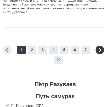
причинами гибели спутника «Леди Ди» – Доди аль-Файеда.
Будет ли пойман тот, кого считают непосредственным
исполнителем убийства, таинственный террорист, носящий имя
«Отец ужаса»?
1
2
3
4
5
6
7
...
22
Пётр Разуваев
Путь самурая
© П. Разуваев, 2011