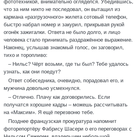
фототехникой, внимательно огляделся. Убедившись,
что за ним никто не последовал, он вытащил из
кармана «разгрузочного» жилета сотовый телефон,
быстро набрал номер и закурил, прикрывая рукой
огонёк зажигалки. Ответа не было долго, и лицо
человека стало принимать раздражённое выражение.
Наконец, услышав знакомый голос, он заговорил,
тихо и торопливо:
– Нильс? Чёрт возьми, где ты был? Тебе удалось
узнать, как они поедут?
Ответ собеседника, очевидно, порадовал его, и
мужчина довольно усмехнулся.
– Отлично. Плачу как договорились. Если
получатся хорошие кадры – можешь рассчитывать
на «Максим». Я ещё перезвоню тебе.
Позднее французская прокуратура напомнит
фоторепортёру Фабрису Шасери о его переговорах с
Нильсом Сежелем, владельцем небольшой