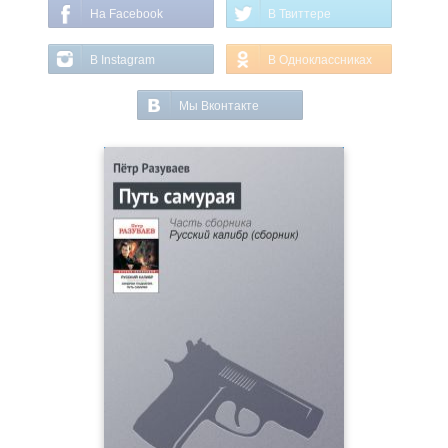
На Facebook
В Твиттере
В Instagram
В Одноклассниках
Мы Вконтакте