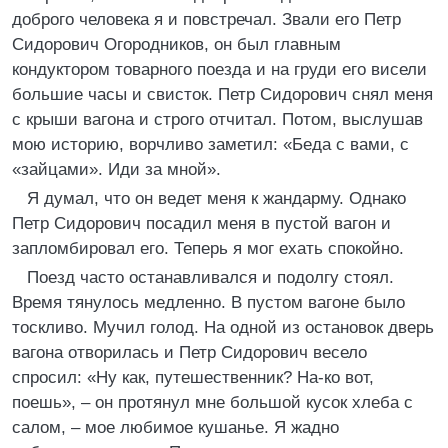
доброго человека я и повстречал. Звали его Петр
Сидорович Огородников, он был главным
кондуктором товарного поезда и на груди его висели
большие часы и свисток. Петр Сидорович снял меня
с крыши вагона и строго отчитал. Потом, выслушав
мою историю, ворчливо заметил: «Беда с вами, с
«зайцами». Иди за мной».
Я думал, что он ведет меня к жандарму. Однако
Петр Сидорович посадил меня в пустой вагон и
запломбировал его. Теперь я мог ехать спокойно.
Поезд часто останавливался и подолгу стоял.
Время тянулось медленно. В пустом вагоне было
тоскливо. Мучил голод. На одной из остановок дверь
вагона отворилась и Петр Сидорович весело
спросил: «Ну как, путешественник? На-ко вот,
поешь», – он протянул мне большой кусок хлеба с
салом, – мое любимое кушанье. Я жадно