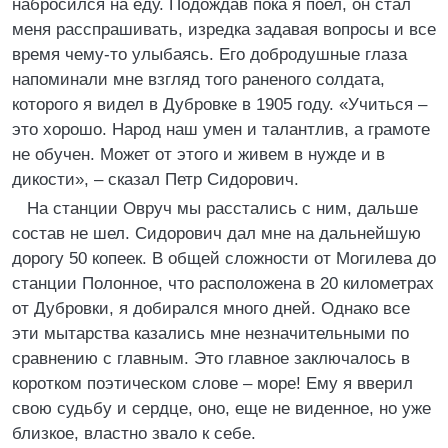
набросился на еду. Подождав пока я поел, он стал
меня расспрашивать, изредка задавая вопросы и все
время чему-то улыбаясь. Его добродушные глаза
напоминали мне взгляд того раненого солдата,
которого я видел в Дубровке в 1905 году. «Учиться –
это хорошо. Народ наш умен и талантлив, а грамоте
не обучен. Может от этого и живем в нужде и в
дикости», – сказал Петр Сидорович.
На станции Овруч мы расстались с ним, дальше
состав не шел. Сидорович дал мне на дальнейшую
дорогу 50 копеек. В общей сложности от Могилева до
станции Полонное, что расположена в 20 километрах
от Дубровки, я добирался много дней. Однако все
эти мытарства казались мне незначительными по
сравнению с главным. Это главное заключалось в
коротком поэтическом слове – море! Ему я вверил
свою судьбу и сердце, оно, еще не виденное, но уже
близкое, властно звало к себе.