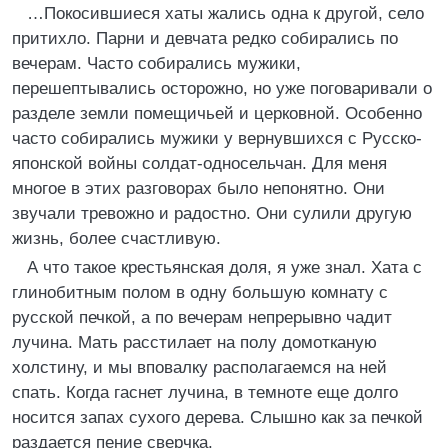
…Покосившиеся хаты жались одна к другой, село
притихло. Парни и девчата редко собирались по
вечерам. Часто собирались мужики,
перешептывались осторожно, но уже поговаривали о
разделе земли помещичьей и церковной. Особенно
часто собирались мужики у вернувшихся с Русско-
японской войны солдат-односельчан. Для меня
многое в этих разговорах было непонятно. Они
звучали тревожно и радостно. Они сулили другую
жизнь, более счастливую.
А что такое крестьянская доля, я уже знал. Хата с
глинобитным полом в одну большую комнату с
русской печкой, а по вечерам непрерывно чадит
лучина. Мать расстилает на полу домотканую
холстину, и мы вповалку располагаемся на ней
спать. Когда гаснет лучина, в темноте еще долго
носится запах сухого дерева. Слышно как за печкой
раздается пение сверчка.