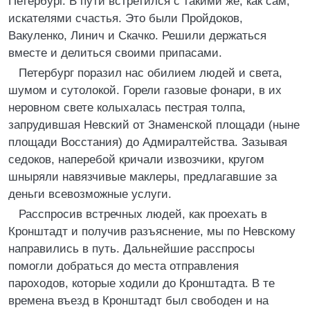
Петербург. В пути встретился с такими же, как сам,
искателями счастья. Это были Пройдоков,
Вакуленко, Линич и Скачко. Решили держаться
вместе и делиться своими припасами.
Петербург поразил нас обилием людей и света,
шумом и сутолокой. Горели газовые фонари, в их
неровном свете колыхалась пестрая толпа,
запрудившая Невский от Знаменской площади (ныне
площади Восстания) до Адмиралтейства. Зазывая
седоков, наперебой кричали извозчики, кругом
шныряли навязчивые маклеры, предлагавшие за
деньги всевозможные услуги.
Расспросив встречных людей, как проехать в
Кронштадт и получив разъяснение, мы по Невскому
направились в путь. Дальнейшие расспросы
помогли добраться до места отправления
пароходов, которые ходили до Кронштадта. В те
времена въезд в Кронштадт был свободен и на