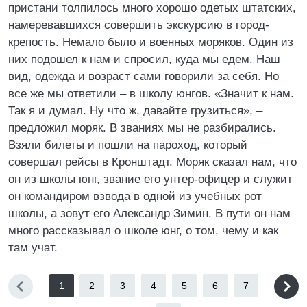
пристани толпилось много хорошо одетых штатских,
намеревавшихся совершить экскурсию в город-
крепость. Немало было и военных моряков. Один из
них подошел к нам и спросил, куда мы едем. Наш
вид, одежда и возраст сами говорили за себя. Но
все же мы ответили – в школу юнгов. «Значит к нам.
Так я и думал. Ну что ж, давайте грузиться», –
предложил моряк. В званиях мы не разбирались.
Взяли билеты и пошли на пароход, который
совершал рейсы в Кронштадт. Моряк сказал нам, что
он из школы юнг, звание его унтер-офицер и служит
он командиром взвода в одной из учебных рот
школы, а зовут его Александр Зимин. В пути он нам
много рассказывал о школе юнг, о том, чему и как
там учат.
1
2
3
4
5
6
7