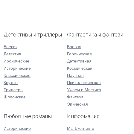
Детективы и триллеры
Фантастика и фэнтези
Боевик
Боевая
Детектив
Героическая
Иронические
Детективная
Исторические
Космическая
Классические
Научная
Крутые
Психологическая
Триллеры
Ужасы и Мистика
Шпионские
Фэнтези
Эпическая
Любовные романы
Информация
Исторические
Мы Вконтакте