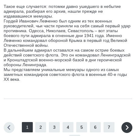
Такое еще случается: потомки давно ушедшего в небытие
адмирала, разбирая его архив, нашли прежде не
издававшиеся мемуары.
Гордей Иванович Левченко был одним из тех военных
руководителей, чьи части приняли на себя самый первый удар
противника. Одесса, Николаев, Севастополь – вот этапы
боевого пути адмирала в огненные дни 1941 года. Именно
Левченко командовал обороной Крыма в первый год Великой
Отечественной войны.
В дальнейшем адмирал оставался на самом острие боевых
действий советского флота. Это он командовал Ленинградской
и Кронштадтской военно-морской базой в дни героической
обороны Ленинграда.
Мы представляем уникальные мемуары одного из самых
заметных командиров советского флота в военные 40-е годы
ХХ века.
1
2
3
4
5
6
7