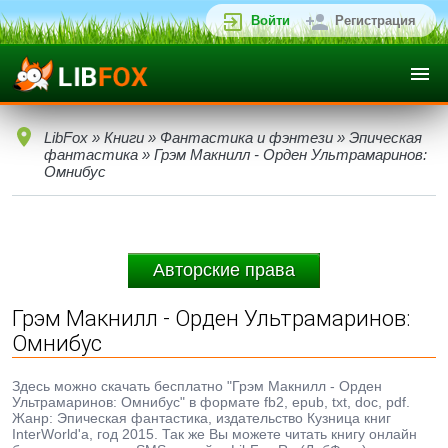
Войти
Регистрация
LibFox
»
Книги
»
Фантастика и фэнтези
»
Эпическая
фантастика
» Грэм Макнилл - Орден Ультрамаринов:
Омнибус
Авторские права
Грэм Макнилл - Орден Ультрамаринов:
Омнибус
Здесь можно скачать бесплатно "Грэм Макнилл - Орден
Ультрамаринов: Омнибус" в формате fb2, epub, txt, doc, pdf.
Жанр: Эпическая фантастика, издательство Кузница книг
InterWorld'а, год 2015. Так же Вы можете читать книгу онлайн