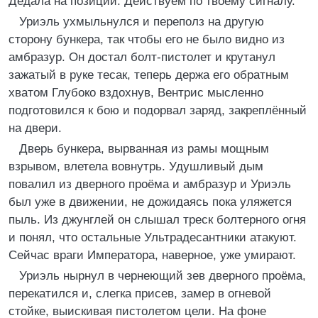
Дедала на позиции. Действуем по твоему сигналу.
Уриэль ухмыльнулся и переполз на другую
сторону бункера, так чтобы его не было видно из
амбразур. Он достал болт-пистолет и крутанул
зажатый в руке тесак, теперь держа его обратным
хватом Глубоко вздохнув, Вентрис мысленно
подготовился к бою и подорвал заряд, закреплённый
на двери.
Дверь бункера, вырванная из рамы мощным
взрывом, влетела вовнутрь. Удушливый дым
повалил из дверного проёма и амбразур и Уриэль
был уже в движении, не дожидаясь пока уляжется
пыль. Из джунглей он слышал треск болтерного огня
и понял, что остальные Ультрадесантники атакуют.
Сейчас враги Императора, наверное, уже умирают.
Уриэль нырнул в чернеющий зев дверного проёма,
перекатился и, слегка присев, замер в огневой
стойке, выискивая пистолетом цели. На фоне