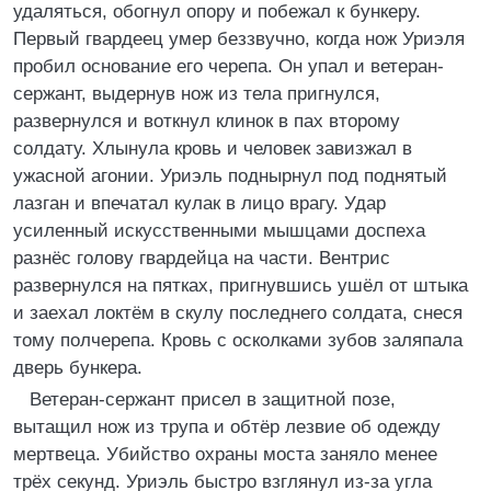
удаляться, обогнул опору и побежал к бункеру.
Первый гвардеец умер беззвучно, когда нож Уриэля
пробил основание его черепа. Он упал и ветеран-
сержант, выдернув нож из тела пригнулся,
развернулся и воткнул клинок в пах второму
солдату. Хлынула кровь и человек завизжал в
ужасной агонии. Уриэль поднырнул под поднятый
лазган и впечатал кулак в лицо врагу. Удар
усиленный искусственными мышцами доспеха
разнёс голову гвардейца на части. Вентрис
развернулся на пятках, пригнувшись ушёл от штыка
и заехал локтём в скулу последнего солдата, снеся
тому полчерепа. Кровь с осколками зубов заляпала
дверь бункера.
Ветеран-сержант присел в защитной позе,
вытащил нож из трупа и обтёр лезвие об одежду
мертвеца. Убийство охраны моста заняло менее
трёх секунд. Уриэль быстро взглянул из-за угла