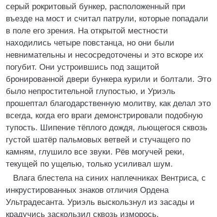
серый рокритовый бункер, расположенный при
въезде на мост и считал патрули, которые попадали
в поле его зрения. На открытой местности
находились четыре повстанца, но они были
невнимательны и несосредоточены и это вскоре их
погубит. Они устроившись под защитой
бронированной двери бункера курили и болтали. Это
было непростительной глупостью, и Уриэль
прошептал благодарственную молитву, как делал это
всегда, когда его враги демонстрировали подобную
тупость. Шипение тёплого дождя, льющегося сквозь
густой шатёр пальмовых ветвей и стучащего по
камням, глушило все звуки. Рёв могучей реки,
текущей по ущелью, только усиливал шум.
Влага блестела на синих наплечниках Вентриса, с
инкрустированных знаков отличия Ордена
Ультрадесанта. Уриэль выскользнул из засады и
крадучись заскользил сквозь изморось,