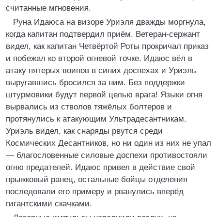
считанные мгновения.
Руна Идаюса на визоре Уриэля дважды моргнула,
когда капитан подтвердил приём. Ветеран-сержант
видел, как капитан Четвёртой Роты прокричал приказ
и побежал ко второй огневой точке. Идаюс вёл в
атаку пятерых воинов в синих доспехах и Уриэль
выругавшись бросился за ним. Без поддержки
штурмовики будут первой целью врага! Языки огня
вырвались из стволов тяжёлых болтеров и
протянулись к атакующим Ультрадесантникам.
Уриэль видел, как снаряды рвутся среди
Космических Десантников, но ни один из них не упал
— благословенные силовые доспехи противостояли
огню предателей. Идаюс привел в действие свой
прыжковый ранец, остальные бойцы отделения
последовали его примеру и рванулись вперёд
гигантскими скачками.