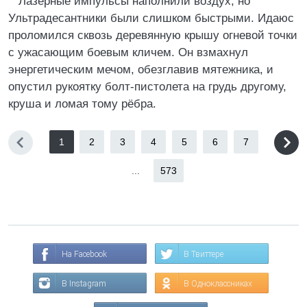
Лазерные импульсы наполнили воздух, но
Ультрадесантники были слишком быстрыми. Идаюс
проломился сквозь деревянную крышу огневой точки
с ужасающим боевым кличем. Он взмахнул
энергетическим мечом, обезглавив мятежника, и
опустил рукоятку болт-пистолета на грудь другому,
круша и ломая тому рёбра.
1
2
3
4
5
6
7
...
573
На Facebook
В Твиттере
В Instagram
В Одноклассниках