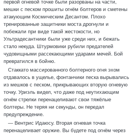
первой огневой точке были разорваны на части,
мешки с песком прошиты огнём болтеров и сметены
атакующим Космическим Десантом. Плохо
тренированные защитники моста дрогнули и
побежали при виде такой жестокости, но
Ультрадесантники были уже среди них, и бежать
стало некуда. Штурмовики рубили предателей
чудовищными рассекающими ударами мечей. Бой
превратился в бойню.
Стаккато массированного болтерного огня эхом
отдавалось в ущелье, фонтанчики песка вырывались
из мешков с песком, прикрывающих вторую огневую
точку. Уриэль видел, что даже под неутихающим
огнём стрелки перенацеливают свои тяжёлые
болтеры. Не теряя ни секунды, он передал
предупреждение.
— Вентрис Идаюсу. Вторая огневая точка
перенацеливает оружие. Вы будете под огнём через