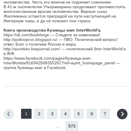
человечества. Честь его воинов не подлежит сомнению.
В 41-м тысячелетии Ультрамарины продолжают противостоять
многочисленным врагам человечества. Верные сыны
Жиллимана остаются преградой на пути наступающей на
Империум тьмы, и да не познают они страха.
Книга производства Кузницы книг InterWorld'a.
https://vk.com/bookforge — Следите за новинками!
http://politvopros.blogspot.ru/ — ПВО: Политический вопрос/
ответ. Блог о политике России и мира.
http://auristian.livejournal.com/ — политический блог InterWorld'а
в ЖЖ.
https://www.facebook.com/pages/Кузница-книг-
InterWorldа/816942508355261?ref=aymt_homepage_panel —
группа Кузницы книг в Facebook.
1
2
3
4
5
6
7
...
573