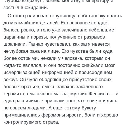
глубоко вздохнул, вознес молитву Императору и
застыл в ожидании.
Он контролировал окружающую обстановку вплоть
до мельчайших деталей. Его основное сердце
билось ровно, а тело уже залечивало небольшие
царапины и порезы, полученные от разрывов
шрапнели. Рагнар чувствовал, как затягивается
неглубокая рана на лице. Его чувства были куда
более острыми, нежели у человека, которым он
когда-то являлся, и они постоянно снабжали мозг
исчерпывающей информацией о происходящем
вокруг. Он чуял ободряющее присутствие своих
боевых братьев, смесь запахов закаленного
керамита, смазочного масла, мужчин Фенриса — и
едва различимые признаки того, что они являлись
не совсем людьми. А еще к этому букету
примешивались феромоны ярости, боли и хорошо
контролируемого страха.