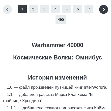
1
2
3
4
5
6
7
...
490
Warhammer 40000
Космические Волки: Омнибус
История изменений
1.0 — файл произведён Кузницей книг InterWorld'а.
1.1 — добавлен рассказ Марка Клэпхема "В
гробнице Хрондира".
1.1.1 — добавлена секция под рассказ Ника Кайма