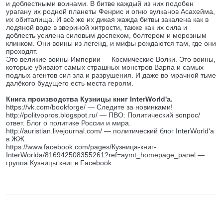
и доблестными воинами. В битве каждый из них подобен
урагану их родной планеты Фенрис и огню вулканов Асахейма,
их обиталища. И всё же их дикая жажда битвы закалена как в
ледяной воде в звериной хитрости, также как их сила и
доблесть усилена силовым доспехом, болтером и морозным
клинком. Они воины из легенд, и мифы рождаются там, где они
проходят.
Это великие воины Империи — Космические Волки. Это воины,
которые убивают самых страшных монстров Варпа и самых
подлых агентов сил зла и разрушения. И даже во мрачной тьме
далёкого будущего есть места героям.
Книга производства Кузницы книг InterWorld'a.
https://vk.com/bookforge/ — Следите за новинками!
http://politvopros.blogspot.ru/ — ПВО: Политический вопрос/
ответ. Блог о политике России и мира.
http://auristian.livejournal.com/ — политический блог InterWorld'а
в ЖЖ.
https://www.facebook.com/pages/Кузница-книг-
InterWorldа/816942508355261?ref=aymt_homepage_panel —
группа Кузницы книг в Facebook.