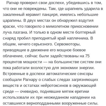
Рагнар проверил свои доспехи, убедившись в том,
что они не повреждены. Там, где шрапнель ударила в
закаленный керамит панциря, имелись небольшие
царапины. В двух местах он обнаружил вздутия
краски, что говорило о мимолетном прикосновении
луча лазгана. И только в одном месте болтерный
снаряд пробил приподнятый край наплечника. В
общем, ничего серьезного. Сервомоторы,
приводящие в движение его мощное боевое
облачение, сейчас были задействованы на 75
процентов мощности — на большинстве систем они
пока работали вхолостую для экономии энергии.
Встроенные в доспехи автоматические сенсоры
сообщали Рагнару о слабых следах загрязняющих
веществ и остатках нейротоксинов в окружающей
среде — очевидно, поднявшие мятеж еретики
использовали их при неожиданном нападении на
оставшиеся верноподданными вооруженные силы.