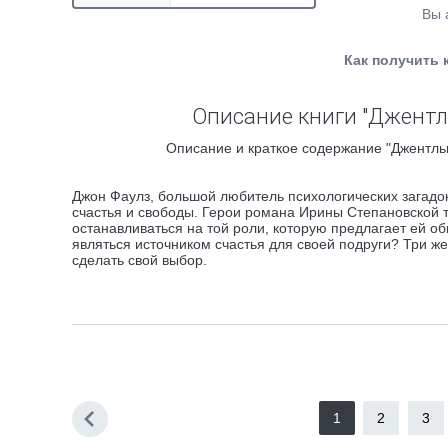
Вы 
Как получить 
Описание книги "Джентл
Описание и краткое содержание "Джентльм
Джон Фаулз, большой любитель психологических загадок
счастья и свободы. Герои романа Ирины Степановской 
останавливаться на той роли, которую предлагает ей 
являться источником счастья для своей подруги? Три 
сделать свой выбор.
1
2
3