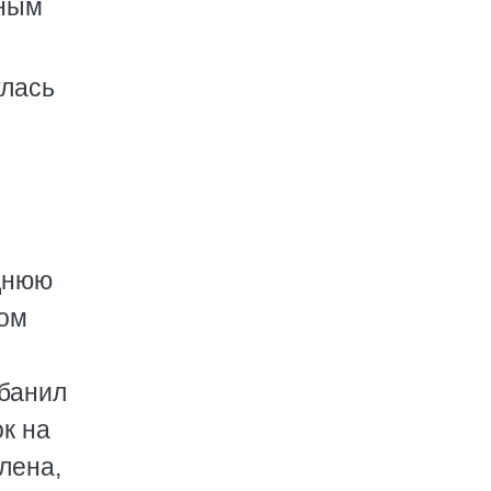
жным
улась
еднюю
ром
абанил
ок на
лена,