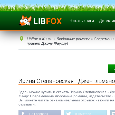
Читать книги
Детекти
LibFox
»
Книги
»
Любовные романы
»
Современн
привет Джону Фаулзу!
Ирина Степановская - Джентльменов
Здесь можно купить и скачать "Ирина Степановская - Джен
Жанр: Современные любовные романы, издательство Лит
Вы можете читать ознакомительный отрывок из книги на 
отзывами.
На Facebook
В Твиттере