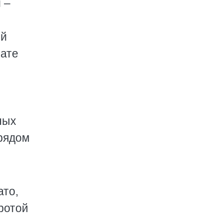
 –
ый
нате
ных
рядом
ато,
ротой