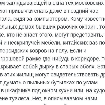
м заглядывающей в окна тех московских
еют привычки спать даже в поздний час,
ла, сидя за компьютером. Кому известно
ельных домах бывших рабочих окраин, т
, кто не знает этого, могут представить, 
й и нескрипучей мебели, китайских ваз по
 персидских ковров на полу. Если и
грошовой рамке где-нибудь в коридоре, то
акрывает собой дырку в старых обоях. За
в этих жилищ могут свидетельствовать д
т думать о пыльных бутылках по углам
в шкафчике под окном кухни или, на худ
тене туалета. Нет, в описываемом нами