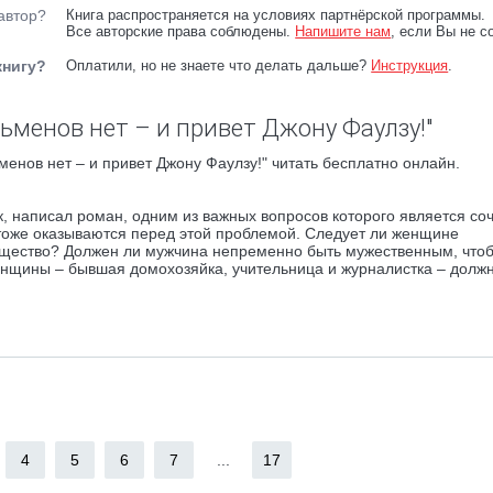
автор?
Книга распространяется на условиях партнёрской программы.
Все авторские права соблюдены.
Напишите нам
, если Вы не с
книгу?
Оплатили, но не знаете что делать дальше?
Инструкция
.
ьменов нет – и привет Джону Фаулзу!"
енов нет – и привет Джону Фаулзу!" читать бесплатно онлайн.
, написал роман, одним из важных вопросов которого является со
тоже оказываются перед этой проблемой. Следует ли женщине
общество? Должен ли мужчина непременно быть мужественным, что
женщины – бывшая домохозяйка, учительница и журналистка – долж
4
5
6
7
...
17