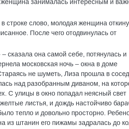
е, женщина занималась интересным и ва
 в строке слово, молодая женщина откин
писанное. После чего отодвинулась от
» – сказала она самой себе, потянулась и
рнела московская ночь – окна в доме
Стараясь не шуметь, Лиза прошла в сос
илась над разобранным диваном, на кото
ех. С улицы в окно попадал неясный свет
 желтые листья, и дождь настойчиво бар
 было тепло и довольно просторно. Ребен
на из штанин его пижамы задралась до ко