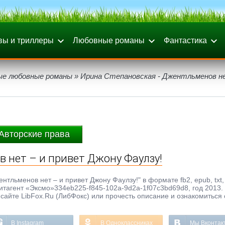
вы и триллеры
Любовные романы
Фантастика
ые любовные романы
» Ирина Степановская - Джентльменов не
Авторские права
 нет – и привет Джону Фаулзу!
тльменов нет – и привет Джону Фаулзу!" в формате fb2, epub, txt, 
агент «Эксмо»334eb225-f845-102a-9d2a-1f07c3bd69d8, год 2013. 
сайте LibFox.Ru (ЛибФокс) или прочесть описание и ознакомиться 
В Instagram
В Одноклассниках
Мы Вконтак