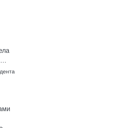
ела
й…
идента
ами