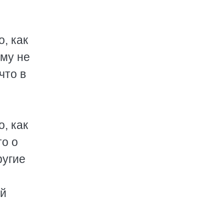
, как
ому не
что в
, как
то о
ругие
ой