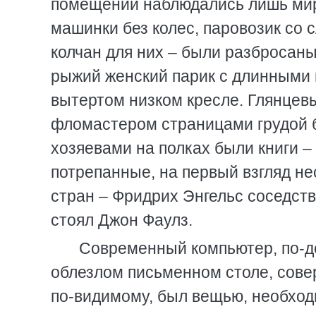
помещении наблюдались лишь мир
машинки без колес, паровозик со 
колчан для них – были разбросаны
рыжий женский парик с длинными 
вытертом низком кресле. Глянце
фломастером страницами грудой 
хозяевами на полках были книги 
потрепанные, на первый взгляд не
стран – Фридрих Энгельс соседст
стоял Джон Фаулз.
Современный компьютер, по-д
облезлом письменном столе, совер
по-видимому, был вещью, необходи