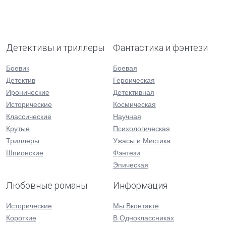
Детективы и триллеры
Фантастика и фэнтези
Боевик
Боевая
Детектив
Героическая
Иронические
Детективная
Исторические
Космическая
Классические
Научная
Крутые
Психологическая
Триллеры
Ужасы и Мистика
Шпионские
Фэнтези
Эпическая
Любовные романы
Информация
Исторические
Мы Вконтакте
Короткие
В Одноклассниках