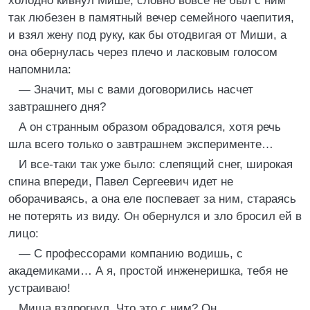
холодно кивнул Мише, словно вовсе не был с ним
так любезен в памятный вечер семейного чаепития,
и взял жену под руку, как бы отодвигая от Миши, а
она обернулась через плечо и ласковым голосом
напомнила:
— Значит, мы с вами договорились насчет
завтрашнего дня?
А он странным образом обрадовался, хотя речь
шла всего только о завтрашнем эксперименте…
И все-таки так уже было: слепящий снег, широкая
спина впереди, Павел Сергеевич идет не
оборачиваясь, а она еле поспевает за ним, стараясь
не потерять из виду. Он обернулся и зло бросил ей в
лицо:
— С профессорами компанию водишь, с
академиками… А я, простой инженеришка, тебя не
устраиваю!
Миша вздрогнул. Что это с ним? Он