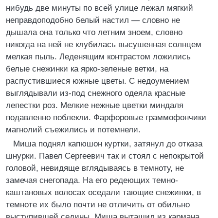
нибудь две минуты по всей улице лежал мягкий
неправдоподобно белый настил — словно не
дышала она только что летним зноем, словно
никогда на ней не клубилась высушенная солнцем
мелкая пыль. Леденящим контрастом ложились
белые снежинки ка ярко-зеленые ветки, на
распустившиеся южные цветы. С недоумением
выглядывали из-под снежного одеяла красные
лепестки роз. Мелкие нежные цветки миндаля
подавленно поблекли. Фарфоровые граммофончики
магнолий съежились и потемнели.
Миша поднял капюшон куртки, затянул до отказа
шнурки. Павел Сергеевич так и стоял с непокрытой
головой, невидяще вглядываясь в темноту, не
замечая снегопада. На его редеющих темно-
каштановых волосах оседали тающие снежинки, в
темноте их было почти не отличить от обильно
выступившей седины. Миша вытащил из кармана