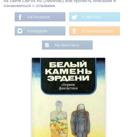
на сайте LibFox.Ru (ЛибФокс) или прочесть описание и
ознакомиться с отзывами.
На Facebook
В Твиттере
В Instagram
В Одноклассниках
Мы Вконтакте