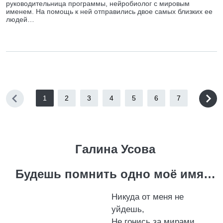
руководительница программы, нейробиолог с мировым
именем. На помощь к ней отправились двое самых близких ее
людей…
1
2
3
4
5
6
7
Галина Усова
Будешь помнить одно моё имя…
Никуда от меня не
уйдешь,
Не гонись за мирами