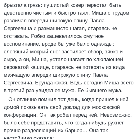
брызгала грязь: пушистый ковер перестал быть
девственно чистым и быстро таял. Миша с трудом
различал впереди широкую спину Павла.
Сергеевича и размашисто шагал, стараясь не
отставать. Робко зашевелилось смутное
воспоминание, вроде бы уже было однажды:
слепящий мокрый снег застилает обзор, зябко и
сыро, а он, Миша, устало шагает по хлюпающей
сероватой кашице, стараясь не потерять из вида
маячащую впереди широкую спину Павла
Сергеевича. Ерунда какая. Ведь сегодня Миша всего
в третий раз увидел ее мужа. Ее бывшего мужа.
Он отлично помнил тот день, когда пришел к ней
домой показывать свой доклад для московской
конференции. Он так робел перед ней. Невозможно,
было себе представить, что когда-нибудь рухнет
прочно разделяющий их барьер… Она так
настойчиво сказала: