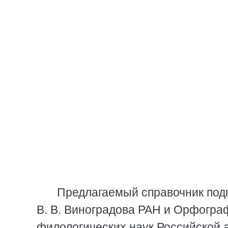
Предлагаемый справочник подг
В. В. Виноградова РАН и Орфогра
филологических наук Российской а