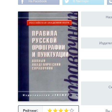
На Facebook
В Твиттере
Наз
Издател
Ск
Рейтинг:
Вы 