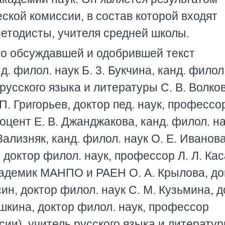
кой комиссии, в состав которой входят
методисты, учителя средней школы.
но обсуждавшей и одобрившей текст
. филол. наук Б. 3. Букчина, канд. филол.
русского языка и литературы С. В. Волков
П. Григорьев, доктор пед. наук, профессо
доцент Е. В. Джанджакова, канд. филол. н
Зализняк, канд. филол. наук О. Е. Иванова
, доктор филол. наук, профессор Л. Л. Кас
кадемик МАНПО и РАЕН О. А. Крылова, до
ин, доктор филол. наук С. М. Кузьмина, д
ушкина, доктор филол. наук, профессор
сии), учитель русского языка и литерату