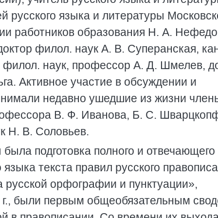
ей русского языка и литературы Московск
и работников образования Н. А. Нефедо
доктор филол. наук А. В. Суперанская, ка
р филол. наук, профессор А. Д. Шмелев, д
ьга. Активное участие в обсуждении и
инимали недавно ушедшие из жизни член
рофессора В. Ф. Иванова, Б. С. Шварцкоп
к Н. В. Соловьев.
 была подготовка полного и отвечающего
языка текста правил русского правописа
 русской орфографии и пунктуации»,
 г., были первым общеобязательным сво
й в правописании. Со времени их выход