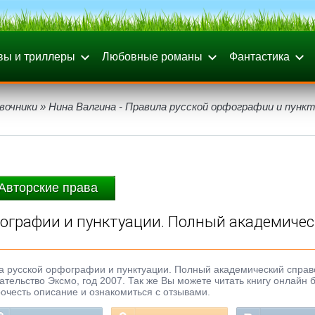
вы и триллеры
Любовные романы
Фантастика
вочники
» Нина Валгина - Правила русской орфографии и пункт
Авторские права
фографии и пунктуации. Полный академиче
ла русской орфографии и пунктуации. Полный академический справ
дательство Эксмо, год 2007. Так же Вы можете читать книгу онлайн 
рочесть описание и ознакомиться с отзывами.