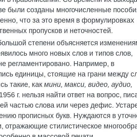
ове были созданы многочисленные пособи
енно, что за это время в формулировках
венных пропусков и неточностей.
 большой степени объясняется изменения
вилось много новых слов и типов слов,
е регламентировано. Например, в
ись единицы, стоящие на грани между с
сь такие, как
мини, макси, видео, аудио,
956 г. нельзя найти ответ на вопрос, пис
ей частью слова или через дефис. Устар
ению прописных букв. Нуждаются в уточ
и, отражающие стилистическое многообр
особенно в массовой печати.