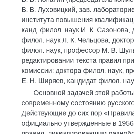
В. В. Луховицкий, зав. лаборатори
института повышения квалификаци
канд. филол. наук И. К. Сазонова, 
филол. наук Л. К. Чельцова, докто
филол. наук, профессор М. В. Шул
редактировании текста правил пр
комиссии: доктора филол. наук, п
Е. Н. Ширяев, кандидат филол. нау
Основной задачей этой работы
современному состоянию русского 
Действующие до сих пор «Правила
официально утвержденные в 1956
правил, ликвидировавшим разнобо