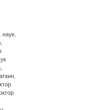
 наук,
,
р
аук
,
аткин,
ктор
октор
ры