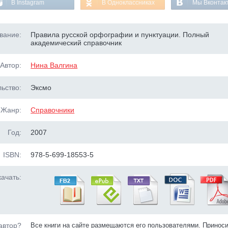
В Instagram
В Одноклассниках
Мы Вконтак
вание:
Правила русской орфографии и пунктуации. Полный
академический справочник
Автор:
Нина Валгина
ьство:
Эксмо
Жанр:
Справочники
Год:
2007
ISBN:
978-5-699-18553-5
ачать:
автор?
Все книги на сайте размещаются его пользователями. Принос