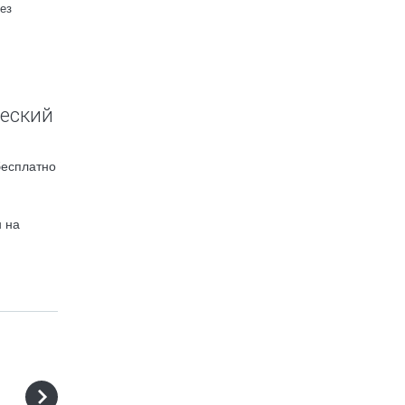
ез
ческий
бесплатно
 на