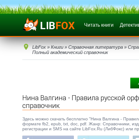
Читать книги
Детекти
LibFox
»
Книги
»
Справочная литература
»
Спра
Полный академический справочник
Нина Валгина - Правила русской ор
справочник
Здесь можно скачать бесплатно "Нина Валгина - Прави
формате fb2, epub, txt, doc, pdf. Жанр: Справочники, из
регистрации и SMS на сайте LibFox.Ru (ЛибФокс) или п