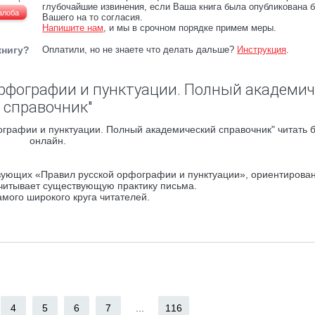
глубочайшие извинения, если Ваша книга была опубликована б
алоба
Вашего на то согласия.
Напишите нам
, и мы в срочном порядке примем меры.
книгу?
Оплатили, но не знаете что делать дальше?
Инструкция
.
орфографии и пунктуации. Полный академи
справочник"
графии и пунктуации. Полный академический справочник" читать 
онлайн.
вующих «Правил русской орфографии и пунктуации», ориентирован
учитывает существующую практику письма.
мого широкого круга читателей.
4
5
6
7
...
116