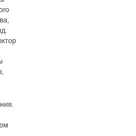
ого
ва,
нд.
октор
ы
ф,
ния.
дом
а