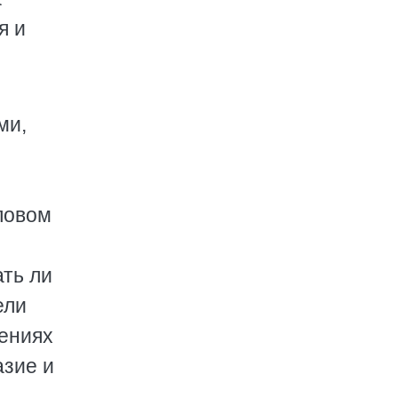
я и
ми,
ловом
ать ли
ели
нениях
азие и