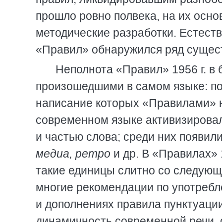
прошло ровно полвека, на их осн
методические разработки. Естеств
«Правил» обнаружился ряд сущест
Неполнота «Правил» 1956 г. в
произошедшими в самом языке: поя
написание которых «Правилами» н
современном языке активизировал
и частью слова; среди них появили
медиа, ретро
и др. В «Правилах» 1
такие единицы слитно со следующ
многие рекомендации по употребл
и дополнениях правила пунктуаци
динамичность современной речи, 