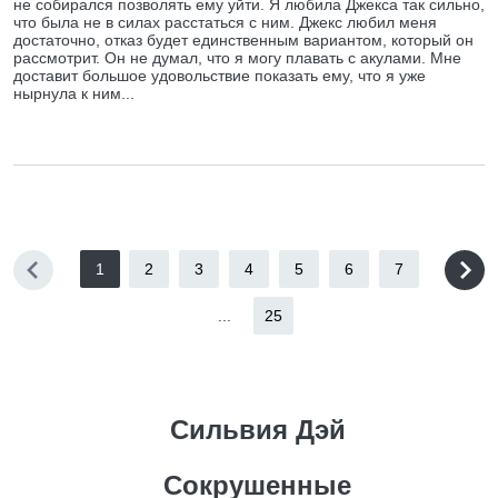
не собирался позволять ему уйти. Я любила Джекса так сильно,
что была не в силах расстаться с ним. Джекс любил меня
достаточно, отказ будет единственным вариантом, который он
рассмотрит. Он не думал, что я могу плавать с акулами. Мне
доставит большое удовольствие показать ему, что я уже
нырнула к ним...
1
2
3
4
5
6
7
...
25
Сильвия Дэй
Сокрушенные