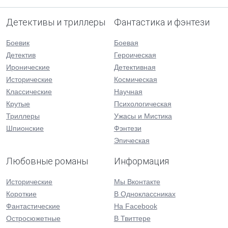
Детективы и триллеры
Фантастика и фэнтези
Боевик
Боевая
Детектив
Героическая
Иронические
Детективная
Исторические
Космическая
Классические
Научная
Крутые
Психологическая
Триллеры
Ужасы и Мистика
Шпионские
Фэнтези
Эпическая
Любовные романы
Информация
Исторические
Мы Вконтакте
Короткие
В Одноклассниках
Фантастические
На Facebook
Остросюжетные
В Твиттере