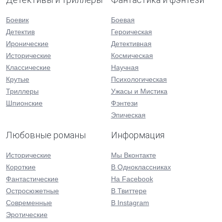
Боевик
Боевая
Детектив
Героическая
Иронические
Детективная
Исторические
Космическая
Классические
Научная
Крутые
Психологическая
Триллеры
Ужасы и Мистика
Шпионские
Фэнтези
Эпическая
Любовные романы
Информация
Исторические
Мы Вконтакте
Короткие
В Одноклассниках
Фантастические
На Facebook
Остросюжетные
В Твиттере
Современные
В Instagram
Эротические