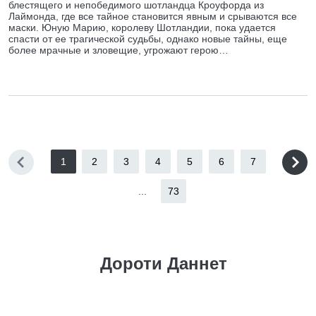
блестящего и непобедимого шотландца Кроуфорда из
Лаймонда, где все тайное становится явным и срываются все
маски. Юную Марию, королеву Шотландии, пока удается
спасти от ее трагической судьбы, однако новые тайны, еще
более мрачные и зловещие, угрожают герою…
1
2
3
4
5
6
7
...
73
Дороти Даннет