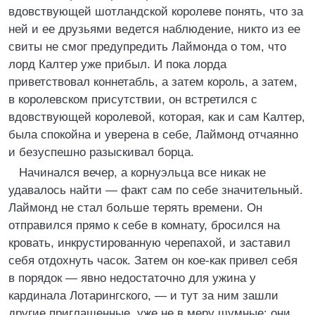
вдовствующей шотландской королеве понять, что за
ней и ее друзьями ведется наблюдение, никто из ее
свиты не смог предупредить Лаймонда о том, что
лорд Калтер уже прибыл. И пока лорда
приветствовал коннетабль, а затем король, а затем,
в королевском присутствии, он встретился с
вдовствующей королевой, которая, как и сам Калтер,
была спокойна и уверена в себе, Лаймонд отчаянно
и безуспешно разыскивал борца.
Начинался вечер, а корнуэльца все никак не
удавалось найти — факт сам по себе значительный.
Лаймонд не стал больше терять времени. Он
отправился прямо к себе в комнату, бросился на
кровать, инкрустированную черепахой, и заставил
себя отдохнуть часок. Затем он кое-как привел себя
в порядок — явно недостаточно для ужина у
кардинала Лотарингского, — и тут за ним зашли
другие приглашенные, уже не в меру шумные: они