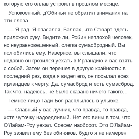
которую его оллав устроил в прошлом месяце.
Успокоенный, д'Обиньи не обратил внимания на
эти слова.
— Я рад. Я опасался, Баллах, что Стюарт здесь
приложил руку. Видите ли, Робин неплохой человек,
но неуравновешенный, слегка сумасбродный. Вы
полюбились ему. Наверное, вы слышали, что
недавно он грозился уехать в Ирландию и вас взять
с собой. Затем он перешел в другую крайность: в
последний раз, когда я видел его, он посылал всех
ирландцев к черту. Да, сумасброд и есть сумасброд.
Так что, надеюсь, не было сказано ничего такого…
Темное лицо Тади Боя расплылось в улыбке.
— Славный у вас лучник, что правда, то правда,
хотя чуточку надоедливый. Нет его вины в том, что
О'Лайам-Роу уехал. Совсем наоборот. Это О'Лайам-
Роу заявил ему без обиняков, будто я не намерен