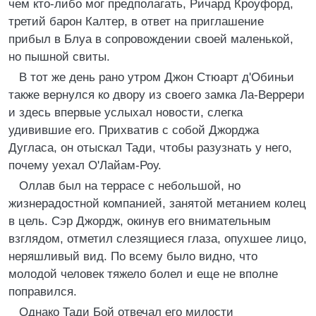
чем кто-либо мог предполагать, Ричард Кроуфорд,
третий барон Калтер, в ответ на приглашение
прибыл в Блуа в сопровождении своей маленькой,
но пышной свиты.
В тот же день рано утром Джон Стюарт д'Обиньи
также вернулся ко двору из своего замка Ла-Веррери
и здесь впервые услыхал новости, слегка
удивившие его. Прихватив с собой Джорджа
Дугласа, он отыскал Тади, чтобы разузнать у него,
почему уехал О'Лайам-Роу.
Оллав был на террасе с небольшой, но
жизнерадостной компанией, занятой метанием колец
в цель. Сэр Джордж, окинув его внимательным
взглядом, отметил слезящиеся глаза, опухшее лицо,
неряшливый вид. По всему было видно, что
молодой человек тяжело болел и еще не вполне
поправился.
Однако Тади Бой отвечал его милости