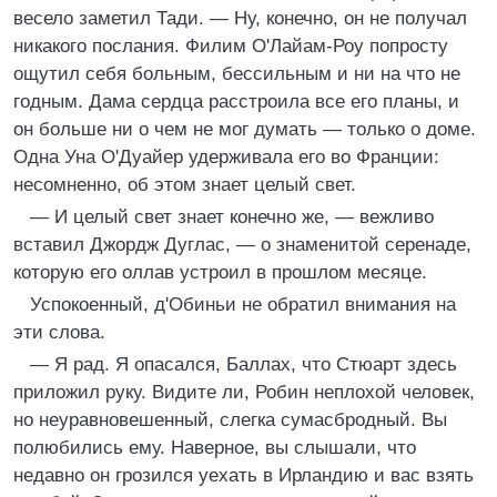
весело заметил Тади. — Ну, конечно, он не получал
никакого послания. Филим О'Лайам-Роу попросту
ощутил себя больным, бессильным и ни на что не
годным. Дама сердца расстроила все его планы, и
он больше ни о чем не мог думать — только о доме.
Одна Уна О'Дуайер удерживала его во Франции:
несомненно, об этом знает целый свет.
— И целый свет знает конечно же, — вежливо
вставил Джордж Дуглас, — о знаменитой серенаде,
которую его оллав устроил в прошлом месяце.
Успокоенный, д'Обиньи не обратил внимания на
эти слова.
— Я рад. Я опасался, Баллах, что Стюарт здесь
приложил руку. Видите ли, Робин неплохой человек,
но неуравновешенный, слегка сумасбродный. Вы
полюбились ему. Наверное, вы слышали, что
недавно он грозился уехать в Ирландию и вас взять