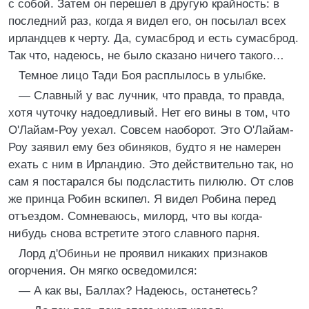
с собой. Затем он перешел в другую крайность: в
последний раз, когда я видел его, он посылал всех
ирландцев к черту. Да, сумасброд и есть сумасброд.
Так что, надеюсь, не было сказано ничего такого…
Темное лицо Тади Боя расплылось в улыбке.
— Славный у вас лучник, что правда, то правда,
хотя чуточку надоедливый. Нет его вины в том, что
О'Лайам-Роу уехал. Совсем наоборот. Это О'Лайам-
Роу заявил ему без обиняков, будто я не намерен
ехать с ним в Ирландию. Это действительно так, но
сам я постарался бы подсластить пилюлю. От слов
же принца Робин вскипел. Я видел Робина перед
отъездом. Сомневаюсь, милорд, что вы когда-
нибудь снова встретите этого славного парня.
Лорд д'Обиньи не проявил никаких признаков
огорчения. Он мягко осведомился:
— А как вы, Баллах? Надеюсь, останетесь?