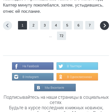
Калтер минуту поколебался, затем, устыдившись,
отнес ей послание.
1
2
3
4
5
6
7
...
72
На Facebook
В Твиттере
В Instagram
В Одноклассниках
Мы Вконтакте
Подписывайтесь на наши страницы в социальных
сетях.
Будьте в курсе последних книжных новинок,