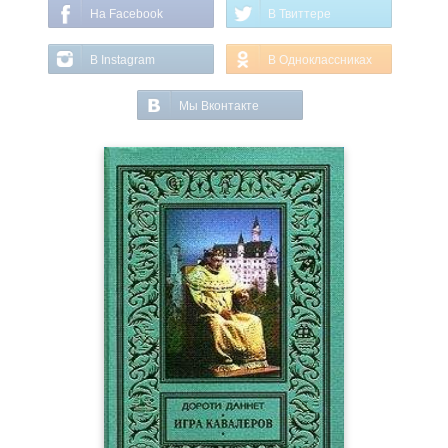
На Facebook
В Твиттере
В Instagram
В Одноклассниках
Мы Вконтакте