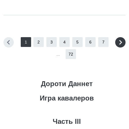
1
2
3
4
5
6
7
...
72
Дороти Даннет
Игра кавалеров
Часть III