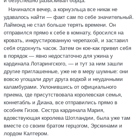
и безуспешно разыскивал борца.
Начинался вечер, а корнуэльца все никак не
удавалось найти — факт сам по себе значительный.
Лаймонд не стал больше терять времени. Он
отправился прямо к себе в комнату, бросился на
кровать, инкрустированную черепахой, и заставил
себя отдохнуть часок. Затем он кое-как привел себя
в порядок — явно недостаточно для ужина у
кардинала Лотарингского, — и тут за ним зашли
другие приглашенные, уже не в меру шумные: они
вовсю угощали друг друга водкой и неудачными
каламбурами. Уклонившись от официального
приема, где присутствовала королевская семья,
коннетабль и Диана, все отправились прямо в
особняк Гизов. Сестра кардинала Мария,
вдовствующая королева Шотландии, была уже там
вместе со своим братом герцогом, Эрскинами и
лордом Калтером.