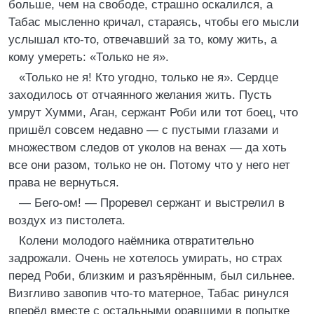
больше, чем на свободе, страшно оскалился, а
Табас мысленно кричал, стараясь, чтобы его мысли
услышал кто-то, отвечавший за то, кому жить, а
кому умереть: «Только не я».
«Только не я! Кто угодно, только не я». Сердце
заходилось от отчаянного желания жить. Пусть
умрут Хумми, Аган, сержант Роби или тот боец, что
пришёл совсем недавно — с пустыми глазами и
множеством следов от уколов на венах — да хоть
все они разом, только не он. Потому что у него нет
права не вернуться.
— Бего-ом! — Проревел сержант и выстрелил в
воздух из пистолета.
Колени молодого наёмника отвратительно
задрожали. Очень не хотелось умирать, но страх
перед Роби, близким и разъярённым, был сильнее.
Визгливо завопив что-то матерное, Табас ринулся
вперёд вместе с остальными оравшими в попытке