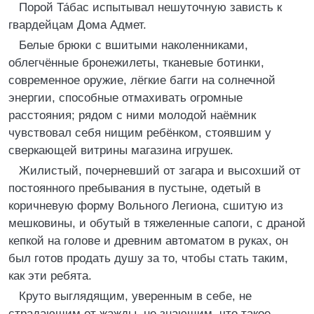
Порой Та́бас испытывал нешуточную зависть к
гвардейцам Дома Адмет.
Белые брюки с вшитыми наколенниками,
облегчённые бронежилеты, тканевые ботинки,
современное оружие, лёгкие багги на солнечной
энергии, способные отмахивать огромные
расстояния; рядом с ними молодой наёмник
чувствовал себя нищим ребёнком, стоявшим у
сверкающей витрины магазина игрушек.
Жилистый, почерневший от загара и высохший от
постоянного пребывания в пустыне, одетый в
коричневую форму Вольного Легиона, сшитую из
мешковины, и обутый в тяжеленные сапоги, с драной
кепкой на голове и древним автоматом в руках, он
был готов продать душу за то, чтобы стать таким,
как эти ребята.
Круто выглядящим, уверенным в себе, не
страдающим от жажды, не знающим, что такое