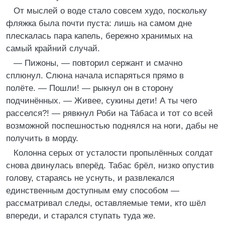
От мыслей о воде стало совсем худо, поскольку
фляжка была почти пуста: лишь на самом дне
плескалась пара капель, бережно хранимых на
самый крайний случай.
— Пижоны, — повторил сержант и смачно
сплюнул. Слюна начала испаряться прямо в
полёте. — Пошли! — рыкнул он в сторону
подчинённых. — Живее, сукины дети! А ты чего
расселся?! — рявкнул Роби на Та́баса и тот со всей
возможной поспешностью поднялся на ноги, дабы не
получить в морду.
Колонна серых от усталости пропылённых солдат
снова двинулась вперёд. Табас брёл, низко опустив
голову, стараясь не уснуть, и развлекался
единственным доступным ему способом —
рассматривал следы, оставляемые теми, кто шёл
впереди, и старался ступать туда же.