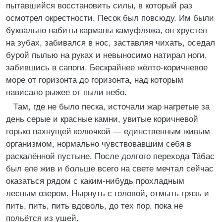
пытавшийся восстановить силы, в который раз
осмотрел окрестности. Песок был повсюду. Им были
буквально набиты карманы камуфляжа, он хрустел
на зубах, забивался в нос, заставляя чихать, оседал
бурой пылью на руках и невыносимо натирал ноги,
забившись в сапоги. Бескрайнее жёлто-коричневое
море от горизонта до горизонта, над которым
нависало рыжее от пыли небо.
Там, где не было песка, источали жар нагретые за
день серые и красные камни, увитые коричневой
горько пахнущей колючкой — единственным живым
организмом, нормально чувствовавшим себя в
раскалённой пустыне. После долгого перехода Та́бас
был еле жив и больше всего на свете мечтал сейчас
оказаться рядом с каким-нибудь прохладным
лесным озером. Нырнуть с головой, отмыть грязь и
пить, пить, пить вдоволь, до тех пор, пока не
польётся из ушей.