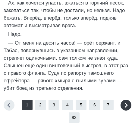
Ах, как хочется упасть, вжаться в горячий песок,
закопаться так, чтобы не достали, но нельзя. Надо
бежать. Вперёд, вперёд, только вперёд, подняв
автомат и высматривая врага.
Надо.
— От меня на десять часов! — орёт сержант, и
Табас, повернувшись в указанном направлении,
стреляет одиночными, сам толком не зная куда.
Слышен ещё один винтовочный выстрел, в этот раз
с правого фланга. Судя по рапорту тамошнего
ефрейтора — рябого хмыря с гнилыми зубами —
убит боец из третьего отделения.
1
2
3
4
5
6
7
...
83