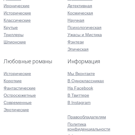
Иронические
Детективная
Исторические
Космическая
Классические
Научная
Крутые
Психологическая
Триллеры
Ужасы и Мистика
Шпионские
Фэнтези
Эпическая
Любовные романы
Информация
Исторические
Мы Вконтакте
Короткие
В Одноклассниках
Фантастические
На Facebook
Остросюжетные
В Твиттере
Современные
В Instagram
Эротические
Правообладателям
Политика
конфиденциальности