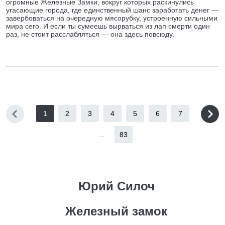
огромные Железные Замки, вокруг которых раскинулись
угасающие города, где единственный шанс заработать денег —
завербоваться на очередную мясорубку, устроенную сильными
мира сего. И если ты сумеешь вырваться из лап смерти один
раз, не стоит расслабляться — она здесь повсюду.
1
2
3
4
5
6
7
...
83
Юрий Силоч
Железный замок