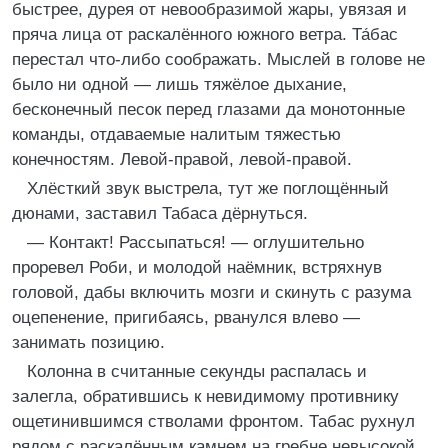
быстрее, дурея от невообразимой жары, увязая и
пряча лица от раскалённого южного ветра. Та́бас
перестал что-либо соображать. Мыслей в голове не
было ни одной — лишь тяжёлое дыхание,
бесконечный песок перед глазами да монотонные
команды, отдаваемые налитым тяжестью
конечностям. Левой-правой, левой-правой.
Хлёсткий звук выстрела, тут же поглощённый
дюнами, заставил Табаса дёрнуться.
— Контакт! Рассыпаться! — оглушительно
проревел Роби, и молодой наёмник, встряхнув
головой, дабы включить мозги и скинуть с разума
оцепенение, пригибаясь, рванулся влево —
занимать позицию.
Колонна в считанные секунды распалась и
залегла, обратившись к невидимому противнику
ощетинившимся стволами фронтом. Табас рухнул
рядом с раскалённым камнем на гребне невысокой