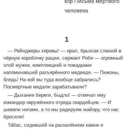
к/ф Письма мёртвого
человека
1
— Рейнджеры херовы! — орал, брызгая слюной в
чёрную коробочку рации, сержант Роби — огромный
злой мужик, комплекцией и повадками
напоминавший разъярённого медведя. — Пижоны,
блядь! На кой вы туда вообще забрались?
Посмертные медали зарабатывали?
— Дыхание береги, быдло! — отвечал ему
командир окружённого отряда гвардейцев. — И
шевели ногами, а то мы радируем майору, что нас
бросили!
Та́бас, сидевший на раскалённом камне и