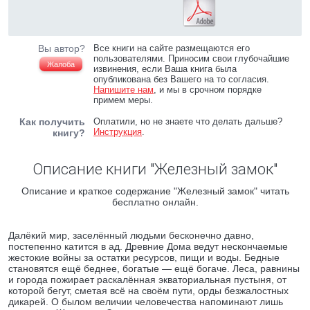
Вы автор?
Все книги на сайте размещаются его
пользователями. Приносим свои глубочайшие
Жалоба
извинения, если Ваша книга была
опубликована без Вашего на то согласия.
Напишите нам
, и мы в срочном порядке
примем меры.
Как получить
Оплатили, но не знаете что делать дальше?
Инструкция
.
книгу?
Описание книги "Железный замок"
Описание и краткое содержание "Железный замок" читать
бесплатно онлайн.
Далёкий мир, заселённый людьми бесконечно давно,
постепенно катится в ад. Древние Дома ведут нескончаемые
жестокие войны за остатки ресурсов, пищи и воды. Бедные
становятся ещё беднее, богатые — ещё богаче. Леса, равнины
и города пожирает раскалённая экваториальная пустыня, от
которой бегут, сметая всё на своём пути, орды безжалостных
дикарей. О былом величии человечества напоминают лишь