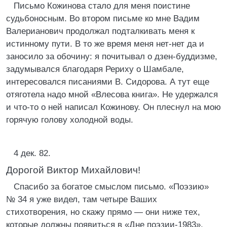
Письмо Кожинова стало для меня поистине
судьбоносным. Во втором письме ко мне Вадим
Валерианович продолжал подталкивать меня к
истинному пути. В то же время меня нет-нет да и
заносило за обочину: я почитывал о дзен-буддизме,
задумывался благодаря Рериху о Шамбале,
интересовался писаниями В. Сидорова. А тут еще
отяготела надо мной «Влесова книга». Не удержался
и что-то о ней написал Кожинову. Он плеснул на мою
горячую голову холодной воды.
4 дек. 82.
Дорогой Виктор Михайлович!
Спасибо за богатое смыслом письмо. «Поэзию»
№ 34 я уже видел, там четыре Ваших
стихотворения, но скажу прямо — они ниже тех,
которые должны появиться в «Дне поэзии-1983»,