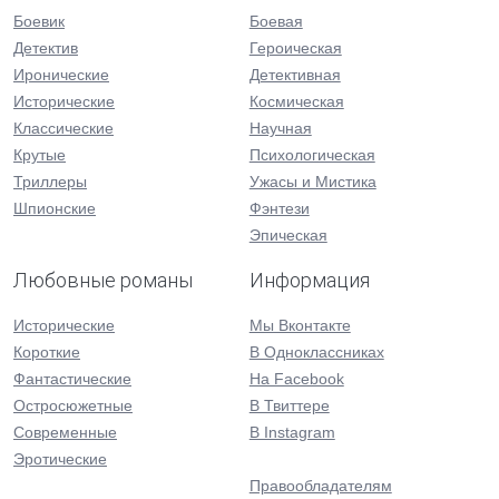
Боевик
Боевая
Детектив
Героическая
Иронические
Детективная
Исторические
Космическая
Классические
Научная
Крутые
Психологическая
Триллеры
Ужасы и Мистика
Шпионские
Фэнтези
Эпическая
Любовные романы
Информация
Исторические
Мы Вконтакте
Короткие
В Одноклассниках
Фантастические
На Facebook
Остросюжетные
В Твиттере
Современные
В Instagram
Эротические
Правообладателям