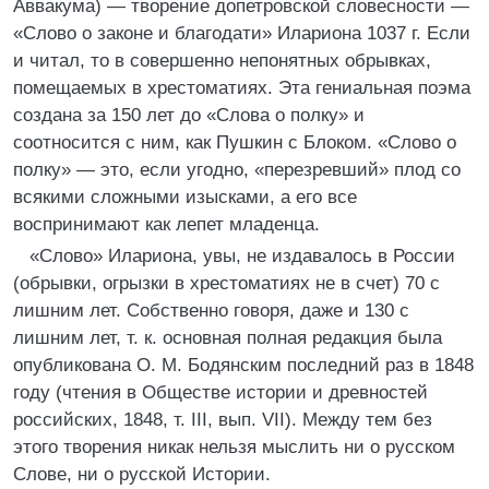
Аввакума) — творение допетровской словесности —
«Слово о законе и благодати» Илариона 1037 г. Если
и читал, то в совершенно непонятных обрывках,
помещаемых в хрестоматиях. Эта гениальная поэма
создана за 150 лет до «Слова о полку» и
соотносится с ним, как Пушкин с Блоком. «Слово о
полку» — это, если угодно, «перезревший» плод со
всякими сложными изысками, а его все
воспринимают как лепет младенца.
«Слово» Илариона, увы, не издавалось в России
(обрывки, огрызки в хрестоматиях не в счет) 70 с
лишним лет. Собственно говоря, даже и 130 с
лишним лет, т. к. основная полная редакция была
опубликована О. М. Бодянским последний раз в 1848
году (чтения в Обществе истории и древностей
российских, 1848, т. III, вып. VII). Между тем без
этого творения никак нельзя мыслить ни о русском
Слове, ни о русской Истории.