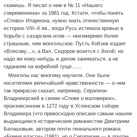
скажешь. Я писал о нем в № 11 «Нашего
современника» за 1981 год. Кстати, чтобы понять
«Слово» Илариона, нужно знать отечественную
историю VIII–X вв., когда Русь истекала кровью в
борьбе с хазарским игом — неизмеримо более
страшным, чем монгольское. Пусть Кобзев издает
«Влесову…», а Вал. Сидоров возится с йогой; но
надо же кому-нибудь и делом заниматься, а не
гаданием на кофейной гуще……
Монголы нас многому научили. Они были
носителями величайшей нравственности — о чем
так прекрасно сказал, например, Серапион
Владимирский в своем «Слове о маловерии»,
произнесенном в 1272 году в Успенском соборе
Владимира (что превосходно описано самым нашим
выдающимся историческим романистом Дмитрием
Балашовым, автором почти гениального романа
«Бремя власти» (1981), но о Серапионе — в другом