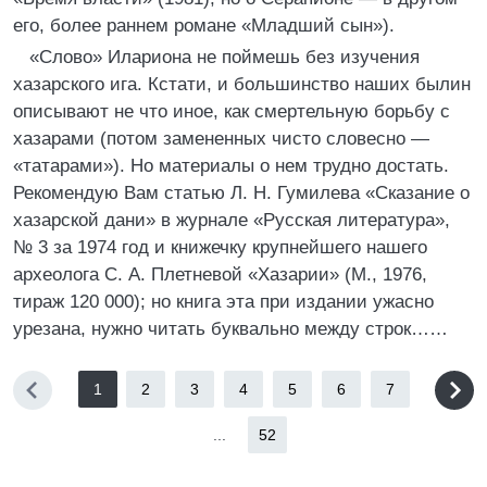
его, более раннем романе «Младший сын»).
«Слово» Илариона не поймешь без изучения
хазарского ига. Кстати, и большинство наших былин
описывают не что иное, как смертельную борьбу с
хазарами (потом замененных чисто словесно —
«татарами»). Но материалы о нем трудно достать.
Рекомендую Вам статью Л. Н. Гумилева «Сказание о
хазарской дани» в журнале «Русская литература»,
№ 3 за 1974 год и книжечку крупнейшего нашего
археолога С. А. Плетневой «Хазарии» (М., 1976,
тираж 120 000); но книга эта при издании ужасно
урезана, нужно читать буквально между строк……
1
2
3
4
5
6
7
...
52