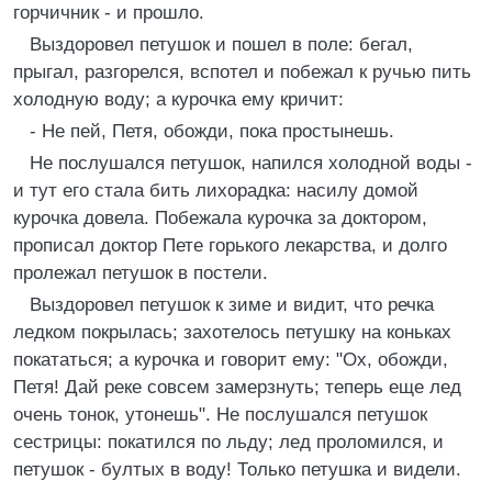
горчичник - и прошло.
Выздоровел петушок и пошел в поле: бегал,
прыгал, разгорелся, вспотел и побежал к ручью пить
холодную воду; а курочка ему кричит:
- Не пей, Петя, обожди, пока простынешь.
Не послушался петушок, напился холодной воды -
и тут его стала бить лихорадка: насилу домой
курочка довела. Побежала курочка за доктором,
прописал доктор Пете горького лекарства, и долго
пролежал петушок в постели.
Выздоровел петушок к зиме и видит, что речка
ледком покрылась; захотелось петушку на коньках
покататься; а курочка и говорит ему: "Ох, обожди,
Петя! Дай реке совсем замерзнуть; теперь еще лед
очень тонок, утонешь". Не послушался петушок
сестрицы: покатился по льду; лед проломился, и
петушок - бултых в воду! Только петушка и видели.