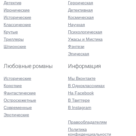
Детектив
Героическая
Иронические
Детективная
Исторические
Космическая
Классические
Научная
Крутые
Психологическая
Триллеры
Ужасы и Мистика
Шпионские
Фэнтези
Эпическая
Любовные романы
Информация
Исторические
Мы Вконтакте
Короткие
В Одноклассниках
Фантастические
На Facebook
Остросюжетные
В Твиттере
Современные
В Instagram
Эротические
Правообладателям
Политика
конфиденциальности