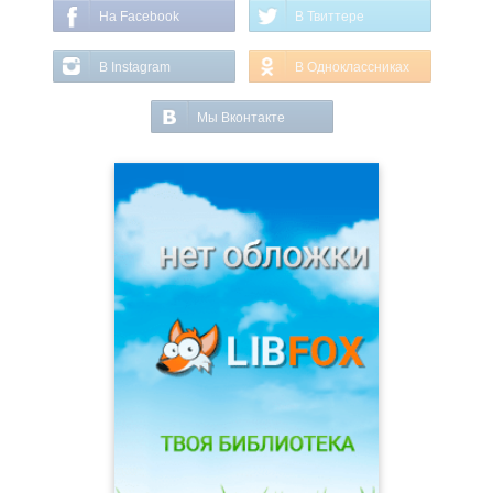
На Facebook
В Твиттере
В Instagram
В Одноклассниках
Мы Вконтакте