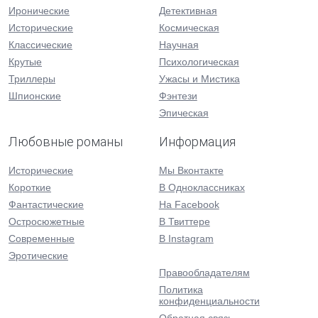
Иронические
Детективная
Исторические
Космическая
Классические
Научная
Крутые
Психологическая
Триллеры
Ужасы и Мистика
Шпионские
Фэнтези
Эпическая
Любовные романы
Информация
Исторические
Мы Вконтакте
Короткие
В Одноклассниках
Фантастические
На Facebook
Остросюжетные
В Твиттере
Современные
В Instagram
Эротические
Правообладателям
Политика
конфиденциальности