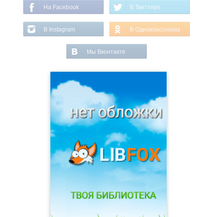
На Facebook
В Твиттере
В Instagram
В Одноклассниках
Мы Вконтакте