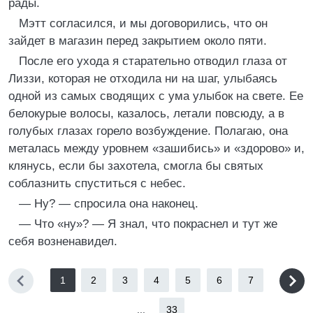
рады.
Мэтт согласился, и мы договорились, что он
зайдет в магазин перед закрытием около пяти.
После его ухода я старательно отводил глаза от
Лиззи, которая не отходила ни на шаг, улыбаясь
одной из самых сводящих с ума улыбок на свете. Ее
белокурые волосы, казалось, летали повсюду, а в
голубых глазах горело возбуждение. Полагаю, она
металась между уровнем «зашибись» и «здорово» и,
клянусь, если бы захотела, смогла бы святых
соблазнить спуститься с небес.
— Ну? — спросила она наконец.
— Что «ну»? — Я знал, что покраснел и тут же
себя возненавидел.
1
2
3
4
5
6
7
...
33