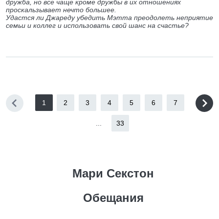
дружба, но все чаще кроме дружбы в их отношениях
проскальзывает нечто большее.
Удастся ли Джареду убедить Мэтта преодолеть неприятие
семьи и коллег и использовать свой шанс на счастье?
1
2
3
4
5
6
7
...
33
Мари Секстон
Обещания