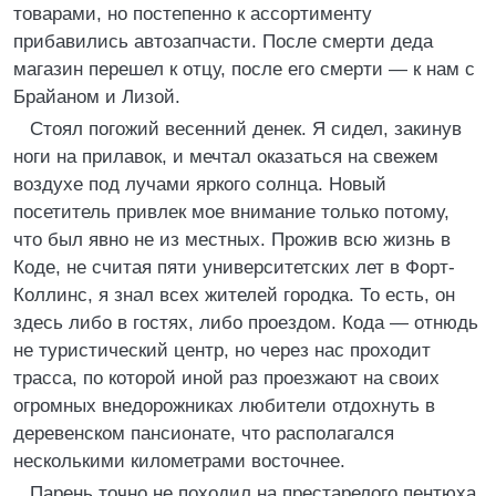
товарами, но постепенно к ассортименту
прибавились автозапчасти. После смерти деда
магазин перешел к отцу, после его смерти — к нам с
Брайаном и Лизой.
Стоял погожий весенний денек. Я сидел, закинув
ноги на прилавок, и мечтал оказаться на свежем
воздухе под лучами яркого солнца. Новый
посетитель привлек мое внимание только потому,
что был явно не из местных. Прожив всю жизнь в
Коде, не считая пяти университетских лет в Форт-
Коллинс, я знал всех жителей городка. То есть, он
здесь либо в гостях, либо проездом. Кода — отнюдь
не туристический центр, но через нас проходит
трасса, по которой иной раз проезжают на своих
огромных внедорожниках любители отдохнуть в
деревенском пансионате, что располагался
несколькими километрами восточнее.
Парень точно не походил на престарелого пентюха,